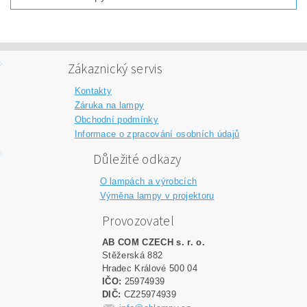
Zákaznický servis
Kontakty
Záruka na lampy
Obchodní podmínky
Informace o zpracování osobních údajů
Důležité odkazy
O lampách a výrobcích
Výměna lampy v projektoru
Provozovatel
AB COM CZECH s. r. o.
Stěžerská 882
Hradec Králové 500 04
IČO:
25974939
DIČ:
CZ25974939