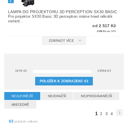
3.
LAMPA DO PROJEKTORU 3D PERCEPTION SX30 BASIC
Pro projektor SX30 Basic 3D perception máme hned několik
variant...
od 2 517 Kč
2 080 Kč
bez DPH
ZOBRAZIT VÍCE
1978
Kč
15558
Kč
POLOŽEK K ZOBRAZENÍ:
63
NEJLEVNĚJŠÍ
NEJDRAŽŠÍ
NEJPRODÁVANĚJŠÍ
ABECEDNĚ
1
2
3
4
63
položek celkem