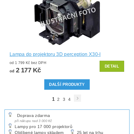
Lampa do projektoru 3D perception X30-I
od 1 799 Kč bez DPH
DETAIL
2 177 Kč
od
DALŠÍ PRODUKTY
1
2
3
4
Doprava zdarma
při nákupu nad 3 000 Kč
Lampy pro 17 000 projektorů
Oblíbené lampy skladem
25 let na trhu