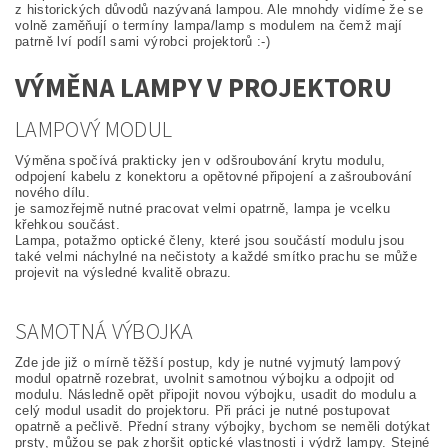
z historických důvodů nazývaná lampou. Ale mnohdy vidíme že se
volně zaměňují o termíny lampa/lamp s modulem na čemž mají
patrně lví podíl sami výrobci projektorů :-)
VÝMĚNA LAMPY V PROJEKTORU
LAMPOVÝ MODUL
Výměna spočívá prakticky jen v odšroubování krytu modulu,
odpojení kabelu z konektoru a opětovné připojení a zašroubování
nového dílu.
je samozřejmě nutné pracovat velmi opatrně, lampa je vcelku
křehkou součást.
Lampa, potažmo optické členy, které jsou součástí modulu jsou
také velmi náchylné na nečistoty a každé smítko prachu se může
projevit na výsledné kvalitě obrazu.
SAMOTNÁ VÝBOJKA
Zde jde již o mírně těžší postup, kdy je nutné vyjmutý lampový
modul opatrně rozebrat, uvolnit samotnou výbojku a odpojit od
modulu. Následně opět připojit novou výbojku, usadit do modulu a
celý modul usadit do projektoru. Při práci je nutné postupovat
opatrně a pečlivě. Přední strany výbojky, bychom se neměli dotýkat
prsty, můžou se pak zhoršit optické vlastnosti i výdrž lampy. Stejné