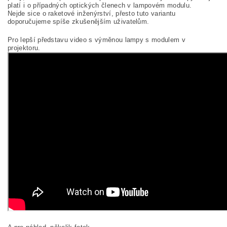
platí i o případných optických členech v lampovém modulu.
Nejde sice o raketové inženýrství, přesto tuto variantu
doporučujeme spíše zkušenějším uživatelům.
Pro lepší představu video s výměnou lampy s modulem v
projektoru.