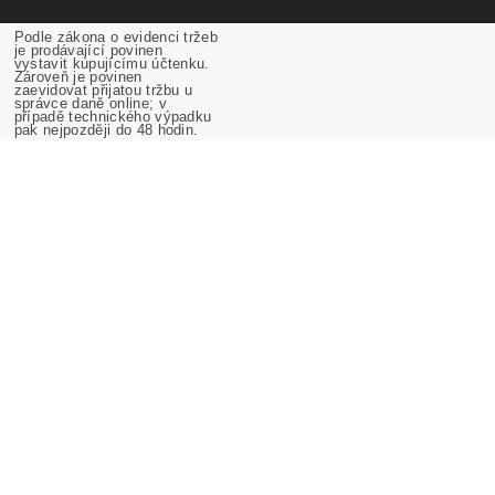
Podle zákona o evidenci tržeb
je prodávající povinen
vystavit kupujícímu účtenku.
Zároveň je povinen
zaevidovat přijatou tržbu u
správce daně online; v
případě technického výpadku
pak nejpozději do 48 hodin.