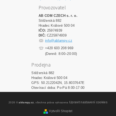
Provozovatel
AB COM CZECH s. r. o.
Stěžerská 882
Hradec Králové 500 04
IČO:
25974939
DIČ:
CZ25974939
info@ablampy.cz
+420 603 208 969
(Denně: 8:00–20:00)
Prodejna
Stěžerská 882
Hradec Králové 500 04
GPS: 50.2122042N, 15.8037647E
Otevírací doba: Po-Pá 8:00-17:00
Upravit nastavení cookies
2026 ©
ablampy.cz
, všechna práva vyhrazena
Vytvořil Shoptet