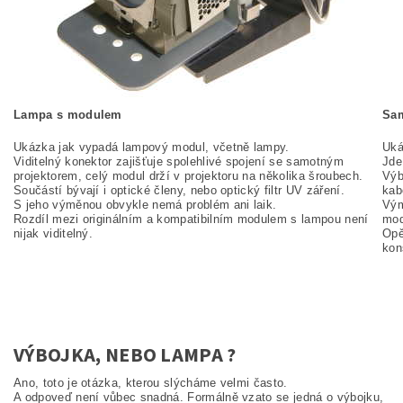
Lampa s modulem
Sam
Ukázka jak vypadá lampový modul, včetně lampy.
Uká
Viditelný konektor zajišťuje spolehlivé spojení se samotným
Jde
projektorem, celý modul drží v projektoru na několika šroubech.
Výb
Součástí bývají i optické členy, nebo optický filtr UV záření.
kab
S jeho výměnou obvykle nemá problém ani laik.
Vým
Rozdíl mezi originálním a kompatibilním modulem s lampou není
mod
nijak viditelný.
Opě
kon
VÝBOJKA, NEBO LAMPA ?
Ano, toto je otázka, kterou slýcháme velmi často.
A odpoveď není vůbec snadná. Formálně vzato se jedná o výbojku,