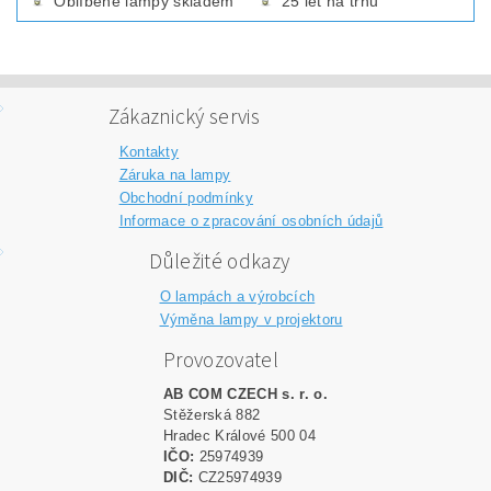
Oblíbené lampy skladem
25 let na trhu
Zákaznický servis
Kontakty
Záruka na lampy
Obchodní podmínky
Informace o zpracování osobních údajů
Důležité odkazy
O lampách a výrobcích
Výměna lampy v projektoru
Provozovatel
AB COM CZECH s. r. o.
Stěžerská 882
Hradec Králové 500 04
IČO:
25974939
DIČ:
CZ25974939