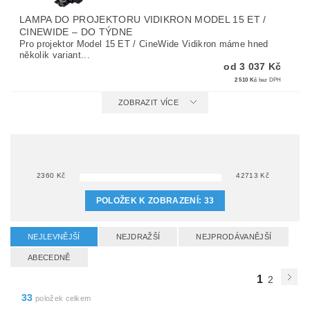
LAMPA DO PROJEKTORU VIDIKRON MODEL 15 ET /
CINEWIDE
–
DO TÝDNE
Pro projektor Model 15 ET / CineWide Vidikron máme hned
několik variant...
od 3 037 Kč
2 510 Kč
bez DPH
ZOBRAZIT VÍCE
2360
Kč
42713
Kč
POLOŽEK K ZOBRAZENÍ:
33
NEJLEVNĚJŠÍ
NEJDRAŽŠÍ
NEJPRODÁVANĚJŠÍ
ABECEDNĚ
1
2
33
položek celkem