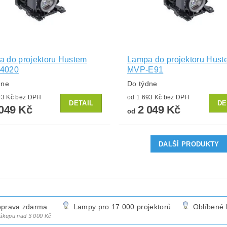
 do projektoru Hustem
Lampa do projektoru Hust
4020
MVP-E91
dne
Do týdne
od 1 693 Kč bez DPH
od 1 693 Kč bez DPH
DETAIL
DE
049 Kč
2 049 Kč
od
DALŠÍ PRODUKTY
prava zdarma
Lampy pro 17 000 projektorů
Oblíbené 
nákupu nad 3 000 Kč