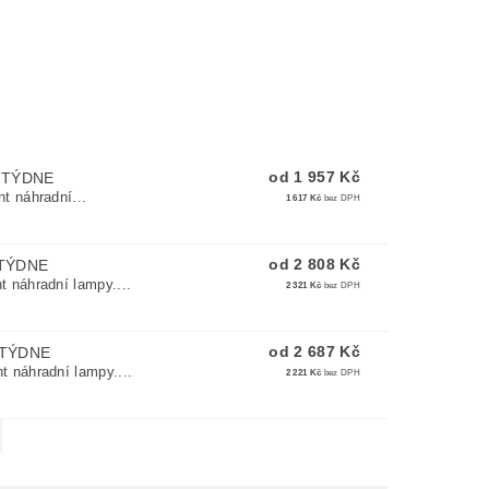
od 1 957 Kč
 TÝDNE
t náhradní...
1 617 Kč
bez DPH
od 2 808 Kč
TÝDNE
 náhradní lampy....
2 321 Kč
bez DPH
od 2 687 Kč
TÝDNE
 náhradní lampy....
2 221 Kč
bez DPH