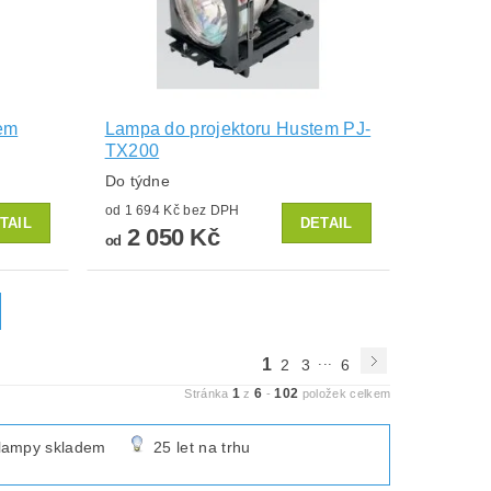
em
Lampa do projektoru Hustem PJ-
TX200
Do týdne
od 1 694 Kč bez DPH
TAIL
DETAIL
2 050 Kč
od
...
1
2
3
6
1
6
102
Stránka
z
-
položek celkem
lampy skladem
25 let na trhu