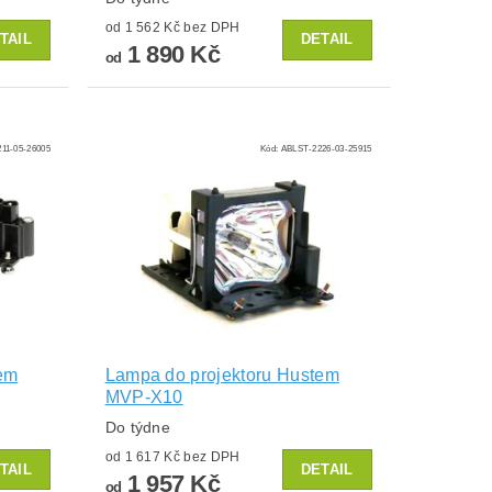
od 1 562 Kč bez DPH
TAIL
DETAIL
1 890 Kč
od
11-05-26005
Kód:
ABLST-2226-03-25915
em
Lampa do projektoru Hustem
MVP-X10
Do týdne
od 1 617 Kč bez DPH
TAIL
DETAIL
1 957 Kč
od