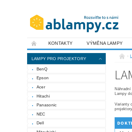
KONTAKTY
VÝMĚNA LAMPY
LAMPY PRO PROJEKTORY
LA
BenQ
Epson
Acer
Náhradní
Lampy do
Hitachi
Varianty 
Panasonic
projektor
NEC
DO KT
Dell
Mitsubishi