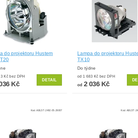
 do projektoru Hustem
Lampa do projektoru Hust
T20
TX10
dne
Do týdne
od 1 683 Kč bez DPH
od 1 683 Kč bez DPH
DETAIL
DE
036 Kč
2 036 Kč
od
Kód:
ABLST-2492-05-26007
Kód:
ABLST-24