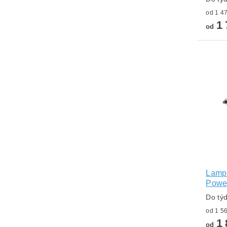
1 
od
Lampa
Power
Do tý
1 
od