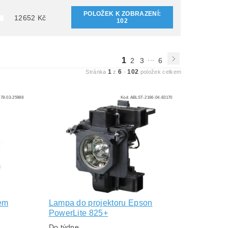
POLOŽEK K ZOBRAZENÍ:
12652
Kč
102
...
1
2
3
6
1
6
102
Stránka
z
-
položek celkem
78-03-25988
Kód:
ABLST-2166-04-83170
em
Lampa do projektoru Epson
PowerLite 825+
Do týdne