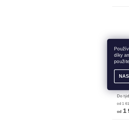
Použív
díky a
použit
NAS
Lampa
MVP-
Do tý
1 
od