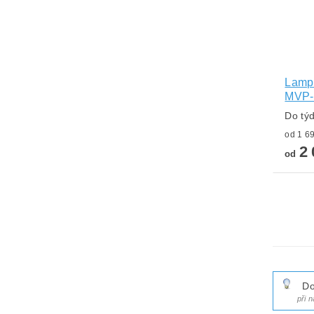
Lampa
MVP-
Do tý
2 
od
Do
při 