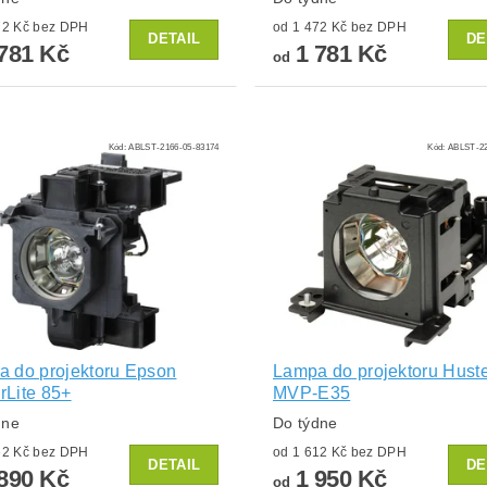
od 1 472 Kč bez DPH
od 1 472 Kč bez DPH
DETAIL
DE
781 Kč
1 781 Kč
od
Kód:
ABLST-2166-05-83174
Kód:
ABLST-22
 do projektoru Epson
Lampa do projektoru Hust
Lite 85+
MVP-E35
dne
Do týdne
od 1 562 Kč bez DPH
od 1 612 Kč bez DPH
DETAIL
DE
890 Kč
1 950 Kč
od