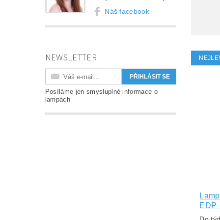
Náš facebook
NEWSLETTER
NEJLE
Posíláme jen smysluplné informace o
lampách
Lampa
EDP-
Do tý