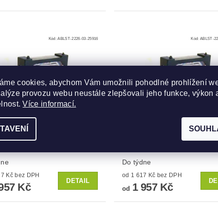
Kód:
ABLST-2226-03-25916
Kód:
ABLST-22
áme cookies, abychom Vám umožnili pohodlné prohlížení w
nalýze provozu webu neustále zlepšovali jeho funkce, výkon 
elnost.
Více informací.
TAVENÍ
SOUHL
 do projektoru Hustem
Lampa do projektoru Hust
X20
3600
dne
Do týdne
od 1 617 Kč bez DPH
od 1 617 Kč bez DPH
DETAIL
DE
957 Kč
1 957 Kč
od