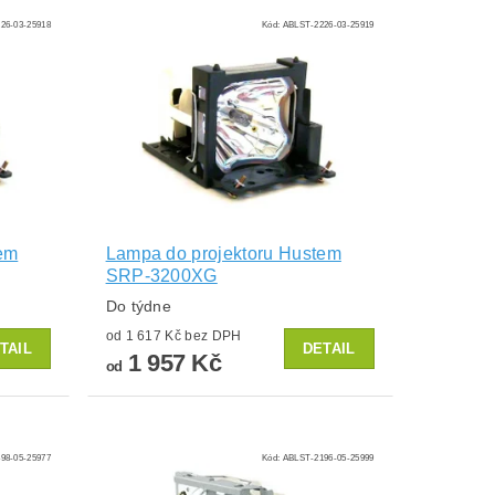
26-03-25918
Kód:
ABLST-2226-03-25919
em
Lampa do projektoru Hustem
SRP-3200XG
Do týdne
od 1 617 Kč bez DPH
TAIL
DETAIL
1 957 Kč
od
98-05-25977
Kód:
ABLST-2196-05-25999