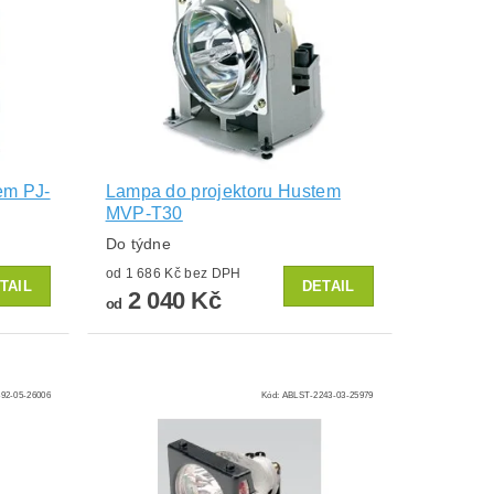
em PJ-
Lampa do projektoru Hustem
MVP-T30
Do týdne
od 1 686 Kč bez DPH
TAIL
DETAIL
2 040 Kč
od
92-05-26006
Kód:
ABLST-2243-03-25979