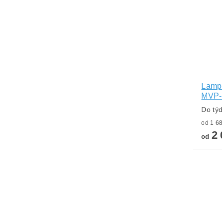
Lampa
MVP-
Do tý
2 
od