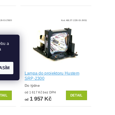
26-03-25920
Kód:
ABLST-2226-03-26011
ebu a
a
ASÍM
em PJ-
Lampa do projektoru Hustem
SRP-2300
Do týdne
od 1 617 Kč bez DPH
TAIL
DETAIL
1 957 Kč
od