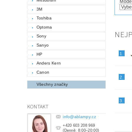
Mode
3M
Toshiba
Optoma
NEJ
Sony
Sanyo
1.
HP
Anders Kern
Canon
2.
Všechny značky
3.
KONTAKT
info
@
ablampy.cz
+420 603 208 969
(Denně: 8:00–20:00)