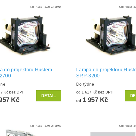
Kód:
ABLST-2226-03-25917
Kód:
ABLST-22
 do projektoru Hustem
Lampa do projektoru Hust
2700
SRP-3200
dne
Do týdne
od 1 617 Kč bez DPH
od 1 617 Kč bez DPH
DETAIL
DE
957 Kč
1 957 Kč
od
Kód:
ABLST-2195-05-25998
Kód:
ABLST-24