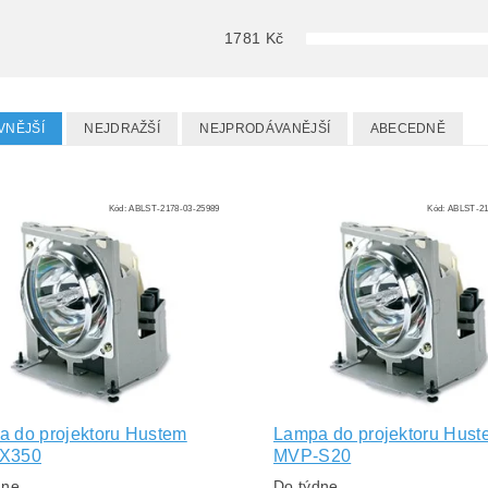
1781
Kč
VNĚJŠÍ
NEJDRAŽŠÍ
NEJPRODÁVANĚJŠÍ
ABECEDNĚ
Kód:
ABLST-2178-03-25989
Kód:
ABLST-21
 do projektoru Hustem
Lampa do projektoru Hust
X350
MVP-S20
dne
Do týdne