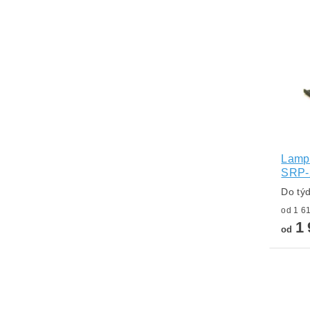
Lampa
SRP-
Do tý
1 
od