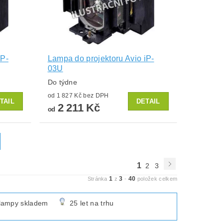
iP-
Lampa do projektoru Avio iP-
03U
Do týdne
od 1 827 Kč bez DPH
TAIL
DETAIL
2 211 Kč
od
1
2
3
1
3
40
Stránka
z
-
položek celkem
lampy skladem
25 let na trhu