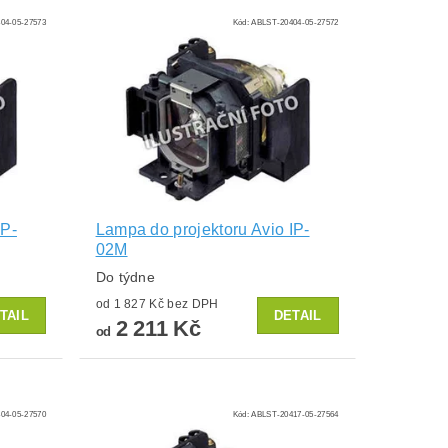
04-05-27573
Kód:
ABLST-20404-05-27572
IP-
Lampa do projektoru Avio IP-
02M
Do týdne
od 1 827 Kč bez DPH
TAIL
DETAIL
2 211 Kč
od
04-05-27570
Kód:
ABLST-20417-05-27564