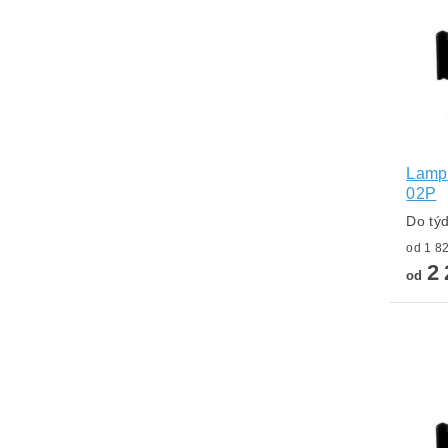
Lampa
02P
Do tý
2 
od