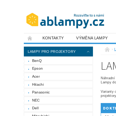
KONTAKTY
VÝMĚNA LAMPY
LAMPY PRO PROJEKTORY
LA
BenQ
Epson
Acer
Náhradní 
Lampy do 
Hitachi
Varianty 
Panasonic
projektor
NEC
DO KT
Dell
Mitsubishi