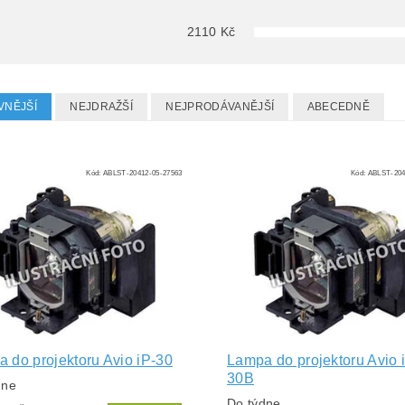
2110
Kč
VNĚJŠÍ
NEJDRAŽŠÍ
NEJPRODÁVANĚJŠÍ
ABECEDNĚ
Kód:
ABLST-20412-05-27563
Kód:
ABLST-204
 do projektoru Avio iP-30
Lampa do projektoru Avio 
30B
dne
Do týdne