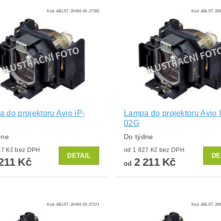
Kód:
ABLST-20404-05-27552
Kód:
ABLST-204
 do projektoru Avio iP-
Lampa do projektoru Avio 
E
02G
dne
Do týdne
od 1 827 Kč bez DPH
od 1 827 Kč bez DPH
DETAIL
DE
211 Kč
2 211 Kč
od
Kód:
ABLST-20404-05-27571
Kód:
ABLST-204