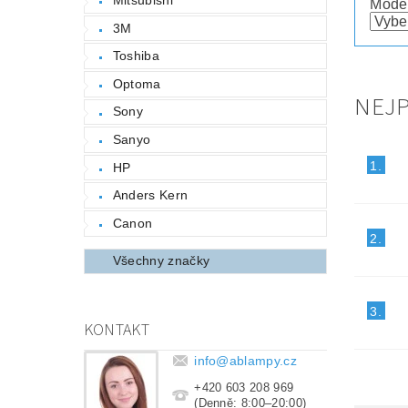
Mode
3M
Toshiba
Optoma
NEJ
Sony
Sanyo
1.
HP
Anders Kern
Canon
2.
Všechny značky
3.
KONTAKT
info
@
ablampy.cz
+420 603 208 969
(Denně: 8:00–20:00)