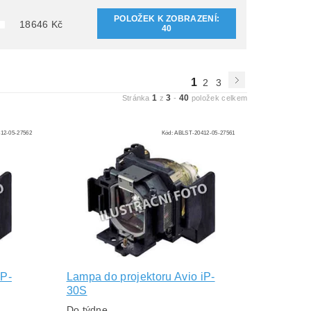
POLOŽEK K ZOBRAZENÍ:
18646
Kč
40
1
2
3
1
3
40
Stránka
z
-
položek celkem
12-05-27562
Kód:
ABLST-20412-05-27561
iP-
Lampa do projektoru Avio iP-
30S
Do týdne