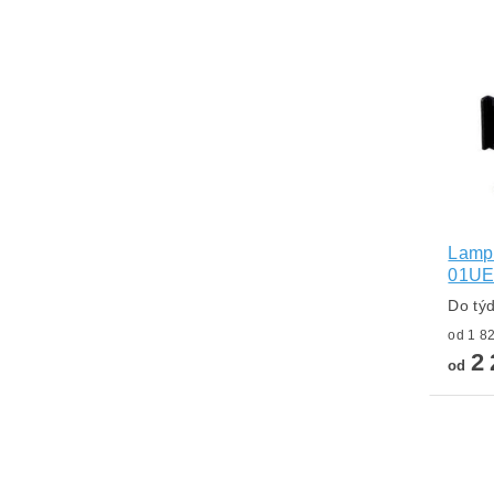
Lampa
01U
Do tý
2 
od