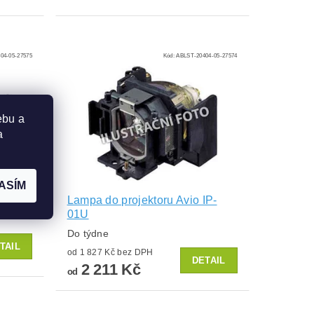
04-05-27575
Kód:
ABLST-20404-05-27574
ebu a
a
ASÍM
IP-01L
Lampa do projektoru Avio IP-
01U
Do týdne
TAIL
od 1 827 Kč bez DPH
DETAIL
2 211 Kč
od