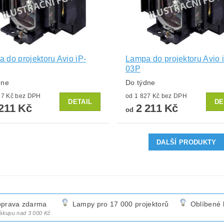
 do projektoru Avio iP-
Lampa do projektoru Avio 
03P
dne
Do týdne
od 1 827 Kč bez DPH
od 1 827 Kč bez DPH
DETAIL
DE
211 Kč
2 211 Kč
od
DALŠÍ PRODUKTY
prava zdarma
Lampy pro 17 000 projektorů
Oblíbené 
nákupu nad 3 000 Kč