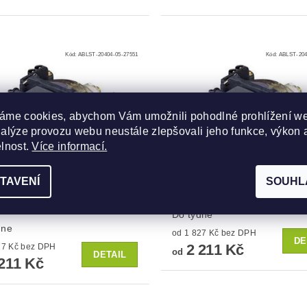
Kód:
ABLST-20404-05-27551
Kód:
ABLST-204
áme cookies, abychom Vám umožnili pohodlné prohlížení w
nalýze provozu webu neustále zlepšovali jeho funkce, výkon 
elnost.
Více informací.
TAVENÍ
SOUHL
 do projektoru Avio iP-
Lampa do projektoru Avio 
Do týdne
dne
od 1 827 Kč bez DPH
DE
2 211 Kč
od 1 827 Kč bez DPH
od
DETAIL
211 Kč