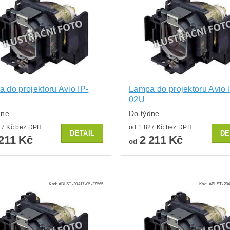
 do projektoru Avio IP-
Lampa do projektoru Avio 
02U
dne
Do týdne
od 1 827 Kč bez DPH
od 1 827 Kč bez DPH
DETAIL
DE
211 Kč
2 211 Kč
od
Kód:
ABLST-20417-05-27565
Kód:
ABLST-204