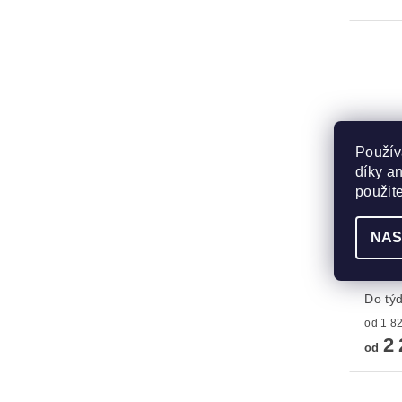
Použív
díky a
použit
NAS
Lampa
01BE
Do tý
2 
od