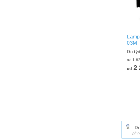
Lampa
03M
Do tý
2 
od
Do
při 