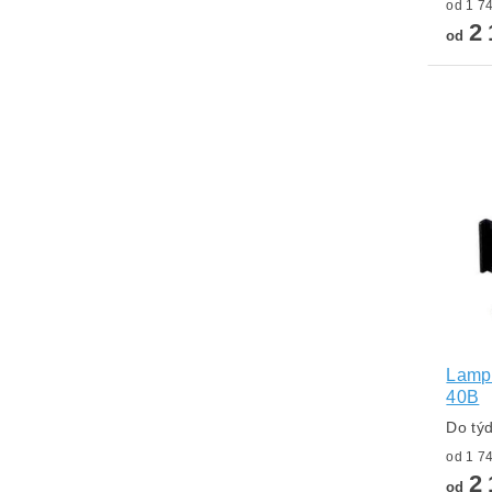
2 
od
Lampa
40B
Do tý
2 
od