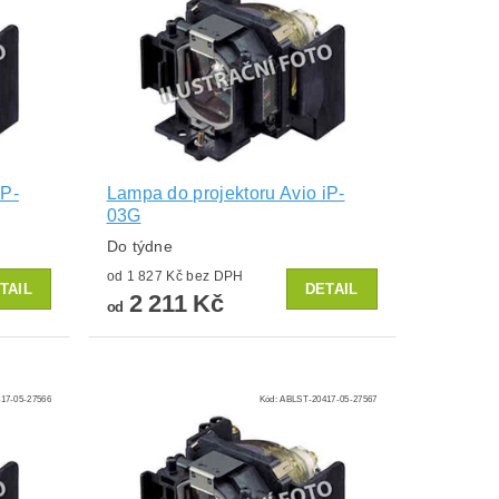
IP-
Lampa do projektoru Avio iP-
03G
Do týdne
od 1 827 Kč bez DPH
TAIL
DETAIL
2 211 Kč
od
17-05-27566
Kód:
ABLST-20417-05-27567