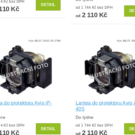
od 1 744 Kč bez DPH
DETAIL
110 Kč
od 1 744 Kč bez DPH
DE
2 110 Kč
od
Kód:
ABLST-20412-05-27560
Kód:
ABLST-204
 do projektoru Avio iP-
Lampa do projektoru Avio 
40S
dne
Do týdne
od 1 744 Kč bez DPH
od 1 744 Kč bez DPH
DETAIL
DE
110 Kč
2 110 Kč
od