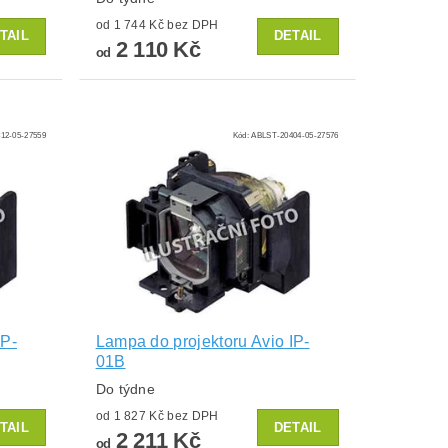
od 1 744 Kč bez DPH
TAIL
DETAIL
2 110 Kč
od
12-05-27559
Kód:
ABLST-20404-05-27576
iP-
Lampa do projektoru Avio IP-
01B
Do týdne
od 1 827 Kč bez DPH
TAIL
DETAIL
2 211 Kč
od