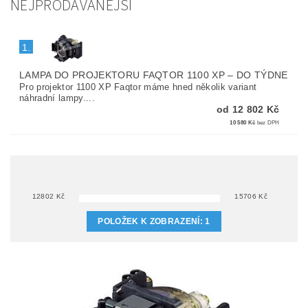
NEJPRODÁVANĚJŠÍ
1.
LAMPA DO PROJEKTORU FAQTOR 1100 XP
–
DO TÝDNE
Pro projektor 1100 XP Faqtor máme hned několik variant
náhradní lampy....
od 12 802 Kč
10 580 Kč
bez DPH
12802
Kč
15706
Kč
POLOŽEK K ZOBRAZENÍ:
1