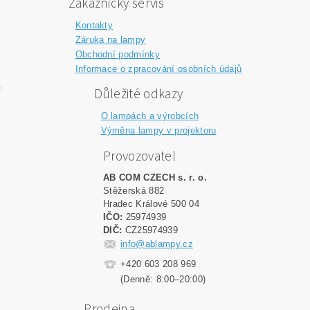
Zákaznický servis
Kontakty
Záruka na lampy
Obchodní podmínky
Informace o zpracování osobních údajů
Důležité odkazy
O lampách a výrobcích
Výměna lampy v projektoru
Provozovatel
AB COM CZECH s. r. o.
Stěžerská 882
Hradec Králové 500 04
IČO:
25974939
DIČ:
CZ25974939
info@ablampy.cz
+420 603 208 969
(Denně: 8:00–20:00)
Prodejna