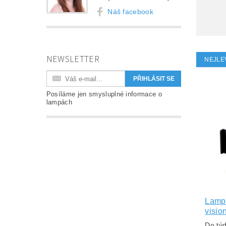
Náš facebook
NEWSLETTER
NEJLE
Posíláme jen smysluplné informace o
lampách
Lampa
visio
Do tý