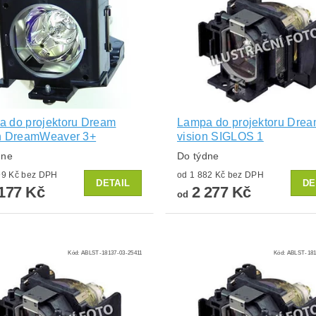
 do projektoru Dream
Lampa do projektoru Dre
on DreamWeaver 3+
vision SIGLOS 1
dne
Do týdne
od 1 799 Kč bez DPH
od 1 882 Kč bez DPH
DETAIL
DE
177 Kč
2 277 Kč
od
Kód:
ABLST-18137-03-25411
Kód:
ABLST-181