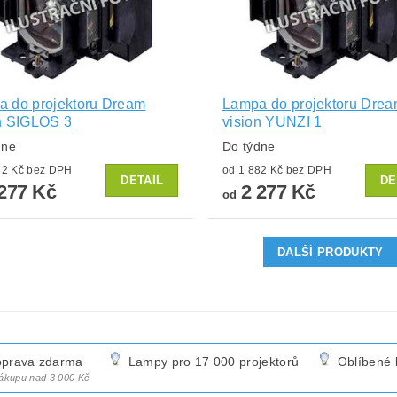
 do projektoru Dream
Lampa do projektoru Dre
n SIGLOS 3
vision YUNZI 1
dne
Do týdne
od 1 882 Kč bez DPH
od 1 882 Kč bez DPH
DETAIL
DE
277 Kč
2 277 Kč
od
DALŠÍ PRODUKTY
prava zdarma
Lampy pro 17 000 projektorů
Oblíbené 
nákupu nad 3 000 Kč