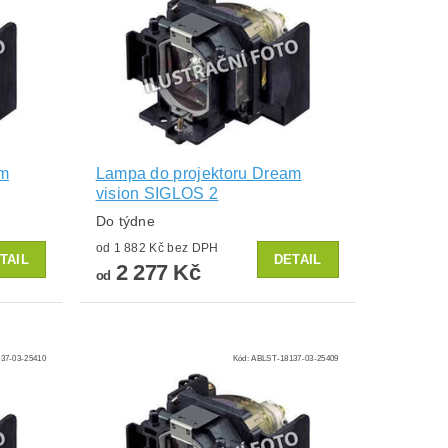
am
Lampa do projektoru Dream
vision SIGLOS 2
Do týdne
od 1 882 Kč bez DPH
TAIL
DETAIL
2 277 Kč
od
37-03-25410
Kód:
ABLST-18137-03-25409