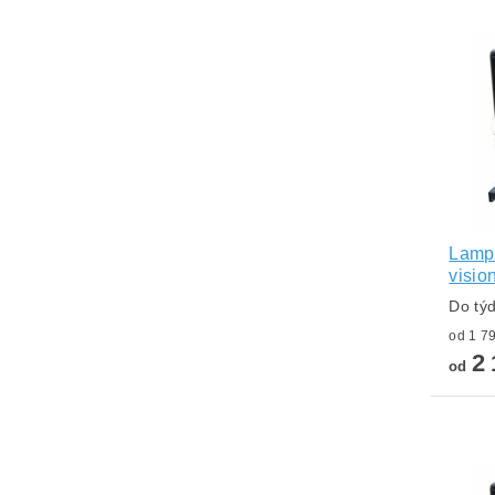
Lampa
visi
Do tý
2 
od