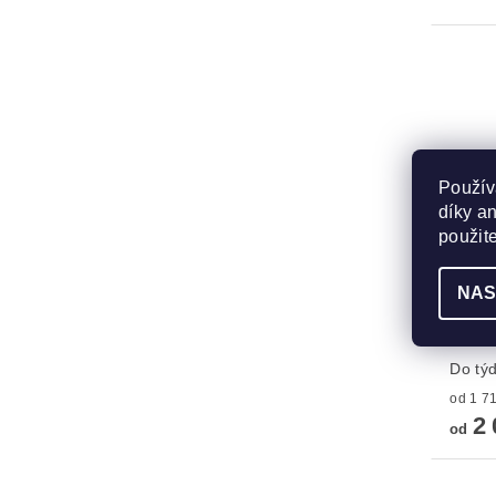
Použív
díky a
použit
NAS
Lampa
visio
Do tý
2 
od