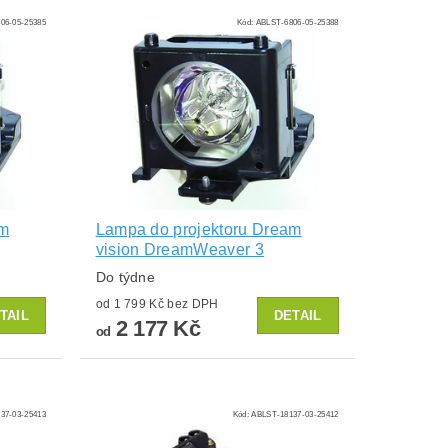
06-05-25385
Kód:
ABLST-6806-05-25388
am
Lampa do projektoru Dream
vision DreamWeaver 3
Do týdne
od 1 799 Kč bez DPH
TAIL
DETAIL
2 177 Kč
od
37-03-25413
Kód:
ABLST-18137-03-25412