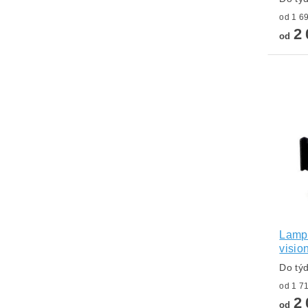
2 
od
Lampa
visio
Do tý
2 
od