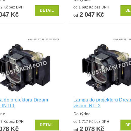
od 1 692 Kč bez DPH
od 1 692 Kč bez DPH
DETAIL
DE
047 Kč
2 047 Kč
od
Kód:
ABLST-18146-05-25419
Kód:
ABLST-181
 do projektoru Dream
Lampa do projektoru Dre
n INTI 1
vision INTI 2
dne
Do týdne
od 1 717 Kč bez DPH
od 1 717 Kč bez DPH
DETAIL
DE
078 Kč
2 078 Kč
od