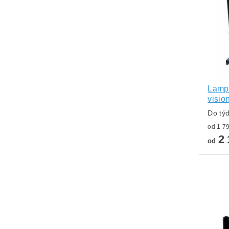
Lampa
visi
Do tý
2 
od