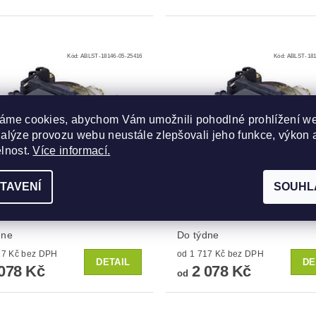
Kód:
ABLST-18146-05-25416
Kód:
ABLST-181
áme cookies, abychom Vám umožnili pohodlné prohlížení w
nalýze provozu webu neustále zlepšovali jeho funkce, výkon 
elnost.
Více informací.
TAVENÍ
SOUHL
 do projektoru Dream
Lampa do projektoru Dre
n INTI+ 1
vision INTI+ 2
dne
Do týdne
od 1 717 Kč bez DPH
od 1 717 Kč bez DPH
DETAIL
DE
078 Kč
2 078 Kč
od