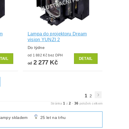
am
Lampa do projektoru Dream
vision YUNZI 2
Do týdne
od 1 882 Kč bez DPH
TAIL
DETAIL
2 277 Kč
od
1
2
1
2
36
Stránka
z
-
položek celkem
lampy skladem
25 let na trhu