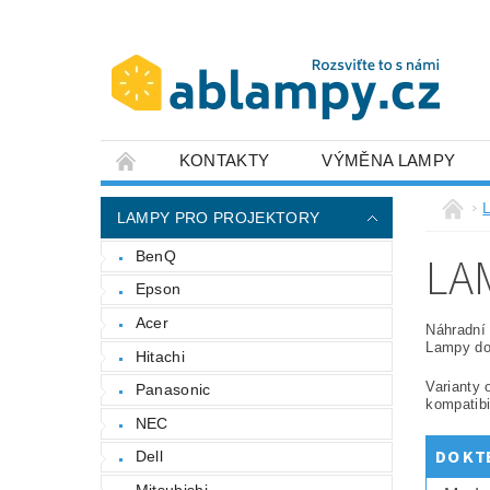
KONTAKTY
VÝMĚNA LAMPY
LAMPY PRO PROJEKTORY
LA
BenQ
Epson
Acer
Náhradní 
Lampy do 
Hitachi
Varianty 
Panasonic
kompatibi
NEC
DO KT
Dell
Mitsubishi