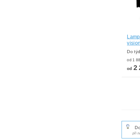
Lampa
visio
Do tý
2 
od
Do
při 