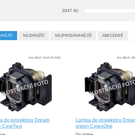
2047
Kč
VNĚJŠÍ
NEJDRAŽŠÍ
NEJPRODÁVANĚJŠÍ
ABECEDNĚ
Kód:
ABLST-18123-05-25391
Kód:
ABLST-181
 do projektoru Dream
Lampa do projektoru Dre
n CineTwo
vision CinexOne
dne
Do týdne