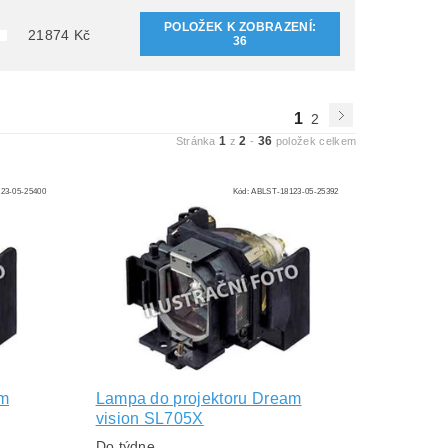
POLOŽEK K ZOBRAZENÍ:
21874
Kč
36
1
2
1
2
36
Stránka
z
-
položek celkem
23-05-25400
Kód:
ABLST-18123-05-25392
am
Lampa do projektoru Dream
vision SL705X
Do týdne