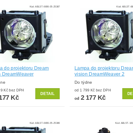
Kód:
ABLST-6806-05-25387
Kód:
ABLST-68
 do projektoru Dream
Lampa do projektoru Dre
on DreamWeaver
vision DreamWeaver 2
dne
Do týdne
od 1 799 Kč bez DPH
od 1 799 Kč bez DPH
DETAIL
DE
177 Kč
2 177 Kč
od
Kód:
ABLST-6806-05-25386
Kód:
ABLST-181