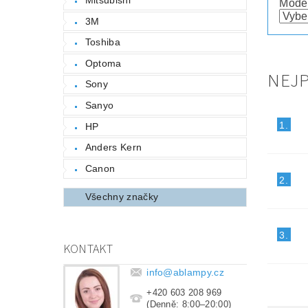
Mode
3M
Toshiba
Optoma
NEJ
Sony
Sanyo
1.
HP
Anders Kern
Canon
2.
Všechny značky
3.
KONTAKT
info
@
ablampy.cz
+420 603 208 969
(Denně: 8:00–20:00)