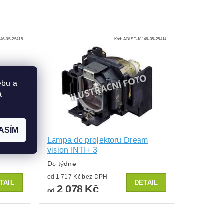
46-05-25415
Kód:
ABLST-18146-05-25414
ebu a
a
ASÍM
am
Lampa do projektoru Dream
vision INTI+ 3
Do týdne
od 1 717 Kč bez DPH
TAIL
DETAIL
2 078 Kč
od