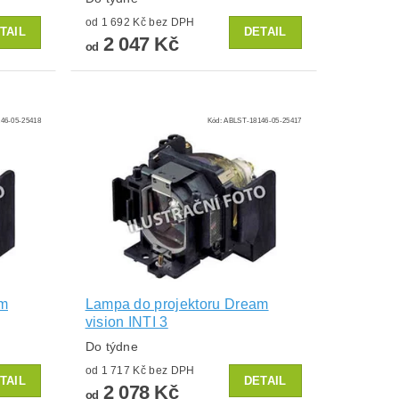
od 1 692 Kč bez DPH
TAIL
DETAIL
2 047 Kč
od
46-05-25418
Kód:
ABLST-18146-05-25417
am
Lampa do projektoru Dream
vision INTI 3
Do týdne
od 1 717 Kč bez DPH
TAIL
DETAIL
2 078 Kč
od