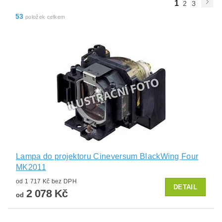
1
2
3
53
položek celkem
Lampa do projektoru Cineversum BlackWing Four
MK2011
od 1 717 Kč bez DPH
DETAIL
2 078 Kč
od