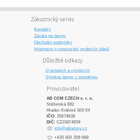
Zákaznický servis
Kontakty
Záruka na lampy
Obchodní podmínky
Informace o zpracování osobních údajů
Důležité odkazy
O lampách a výrobcích
Výměna lampy v projektoru
Provozovatel
AB COM CZECH s. r. o.
Stěžerská 882
Hradec Králové 500 04
IČO:
25974939
DIČ:
CZ25974939
info@ablampy.cz
+420 603 208 969