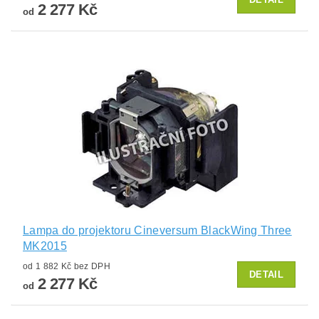
2 277 Kč
od
Lampa do projektoru Cineversum BlackWing Three
MK2015
od 1 882 Kč bez DPH
DETAIL
2 277 Kč
od