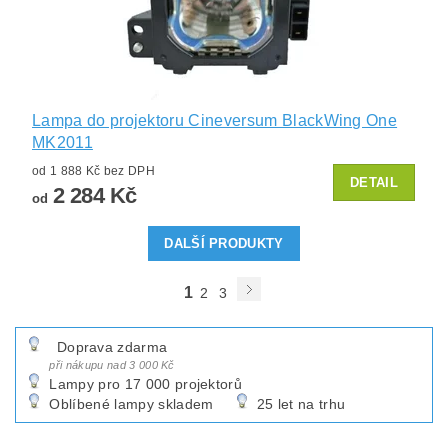
Lampa do projektoru Cineversum BlackWing One
MK2011
od 1 888 Kč bez DPH
DETAIL
2 284 Kč
od
DALŠÍ PRODUKTY
1
2
3
Doprava zdarma
při nákupu nad 3 000 Kč
Lampy pro 17 000 projektorů
Oblíbené lampy skladem
25 let na trhu