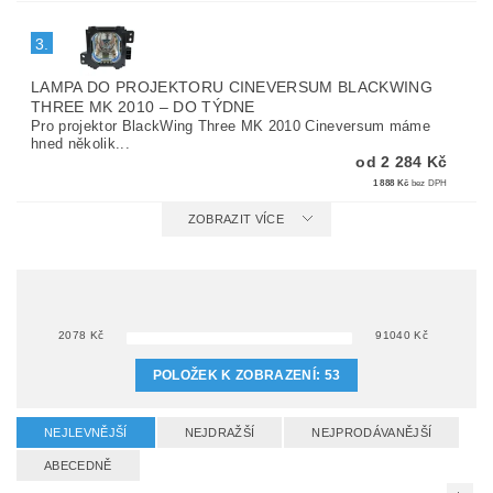
3.
LAMPA DO PROJEKTORU CINEVERSUM BLACKWING
THREE MK 2010
–
DO TÝDNE
Pro projektor BlackWing Three MK 2010 Cineversum máme
hned několik...
od 2 284 Kč
1 888 Kč
bez DPH
ZOBRAZIT VÍCE
2078
Kč
91040
Kč
POLOŽEK K ZOBRAZENÍ:
53
NEJLEVNĚJŠÍ
NEJDRAŽŠÍ
NEJPRODÁVANĚJŠÍ
ABECEDNĚ