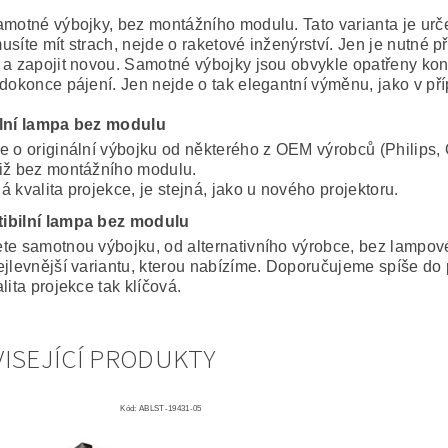
amotné výbojky, bez montážního modulu. Tato varianta je ur
usíte mít strach, nejde o raketové inženýrství. Jen je nutné 
 a zapojit novou. Samotné výbojky jsou obvykle opatřeny konek
 dokonce pájení. Jen nejde o tak elegantní výměnu, jako v p
lní lampa bez modulu
e o originální výbojku od některého z OEM výrobců (Philips, 
iž bez montážního modulu.
 kvalita projekce, je stejná, jako u nového projektoru.
ibilní lampa bez modulu
te samotnou výbojku, od alternativního výrobce, bez lampo
ejlevnější variantu, kterou nabízíme. Doporučujeme spíše do 
lita projekce tak klíčová.
ISEJÍCÍ PRODUKTY
Kód:
ABLST-19431-05