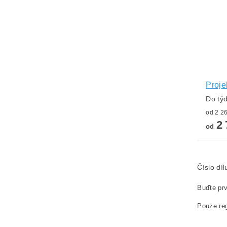
Proje
Do tý
2 
od
Číslo dí
Buďte prv
Pouze reg