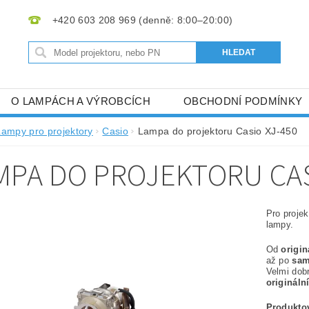
+420 603 208 969
O LAMPÁCH A VÝROBCÍCH
OBCHODNÍ PODMÍNKY
Lampy pro projektory
Casio
Lampa do projektoru Casio XJ-450
MPA DO PROJEKTORU CAS
Pro proje
lampy.
Od
origi
až po
sam
Velmi dob
origináln
Produktov