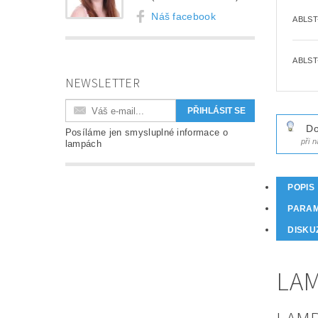
Náš facebook
ABLST
ABLST
NEWSLETTER
Do
Posíláme jen smysluplné informace o
při 
lampách
POPIS
PARA
DISKU
LAM