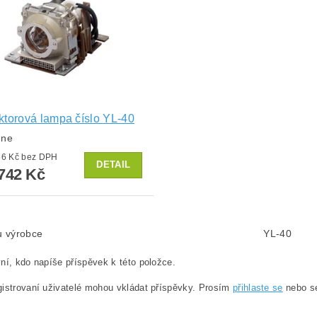
ktorová lampa číslo YL-40
dne
od 2 266 Kč bez DPH
DETAIL
742 Kč
lu výrobce
YL-40
ní, kdo napíše příspěvek k této položce.
istrovaní uživatelé mohou vkládat příspěvky. Prosím
přihlaste se
nebo 