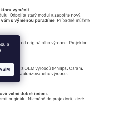
ektoru vyměnit
.
lu. Odpojíte starý modul a zapojíte nový.
 vám s výměnou poradíme
. Případně můžete
modul jsou od originálního výrobce. Projektor
ebu a
a
d některého z OEM výrobců (Philips, Osram,
ASÍM
atibilního autorizovaného výrobce.
ově velmi dobré řešení
.
roti originálu. Nicméně do projektorů, které