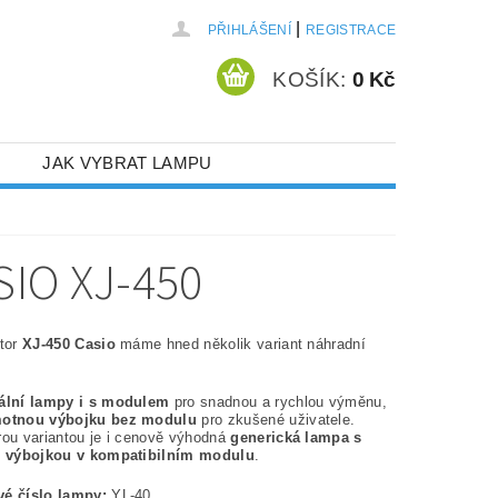
|
PŘIHLÁŠENÍ
REGISTRACE
KOŠÍK:
0 Kč
JAK VYBRAT LAMPU
IO XJ-450
ktor
XJ-450 Casio
máme hned několik variant náhradní
nální lampy i s modulem
pro snadnou a rychlou výměnu,
otnou výbojku bez modulu
pro zkušené uživatele.
rou variantou je i cenově výhodná
generická lampa s
í výbojkou v kompatibilním modulu
.
é číslo lampy:
YL-40