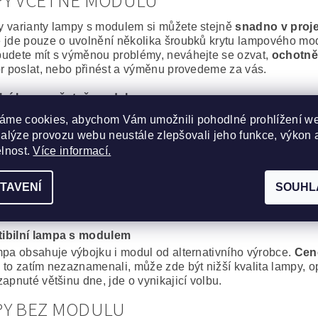
PY VČETNĚ MODULU
 varianty lampy s modulem si můžete stejně
snadno v proj
 jde pouze o uvolnění několika šroubků krytu lampového modu
udete mít s výměnou problémy, neváhejte se ozvat,
ochotně
or poslat, nebo přinést a výměnu provedeme za vás.
lní lampa včetně modulu
epší, co můžete svému projektoru pořídit. Výbojka i montážní 
áme cookies, abychom Vám umožnili pohodlné prohlížení w
o
výměně jako nový
.
nalýze provozu webu neustále zlepšovali jeho funkce, výkon 
ní spolehlivost a výdrž bez kompromisů.
elnost.
Více informací.
cká lampa včetně modulu
obré řešení, za výhodnou cenu. Kvalitní originální výbojka o
TAVENÍ
SOUHL
, Iwasaki, Matsushita, Ushio) s montážním modulem od komp
proti plnému originálu je minimální.
ibilní lampa s modulem
mpa obsahuje výbojku i modul od alternativního výrobce.
Cen
 to zatím nezaznamenali, může zde být nižší kvalita lampy, op
apnuté většinu dne, jde o vynikajicí volbu.
PY BEZ MODULU