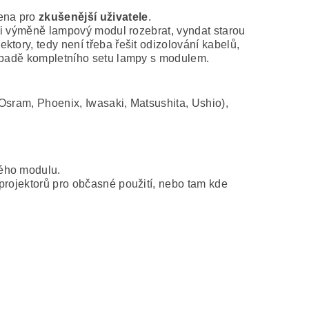
čena pro
zkušenější uživatele
.
při výměně lampový modul rozebrat, vyndat starou
tory, tedy není třeba řešit odizolování kabelů,
řípadě kompletního setu lampy s modulem.
Osram, Phoenix, Iwasaki, Matsushita, Ushio),
vého modulu.
projektorů pro občasné použití, nebo tam kde