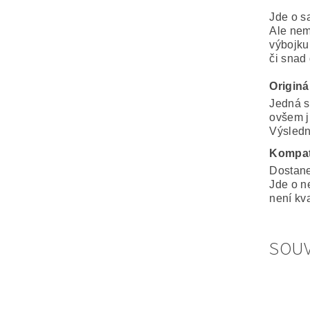
Jde o s
Ale nem
výbojku
či snad
Originá
Jedná s
ovšem j
Výsledná
Kompat
Dostane
Jde o n
není kva
SOUV