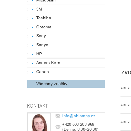
3M
Toshiba
Optoma
Sony
Sanyo
HP
Anders Kern
Canon
ZVO
Všechny značky
ABLST
KONTAKT
ABLST
info
@
ablampy.cz
ABLST
+420 603 208 969
(Denně: 8:00–20:00)