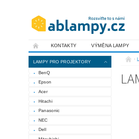
KONTAKTY
VÝMĚNA LAMPY
LAMPY PRO PROJEKTORY
LA
BenQ
Epson
Acer
Hitachi
Panasonic
NEC
Dell
Mitsubishi