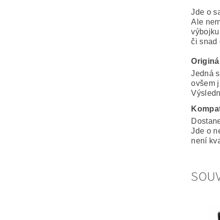
Jde o s
Ale nem
výbojku
či snad
Originá
Jedná s
ovšem j
Výsledná
Kompat
Dostane
Jde o n
není kva
SOUV