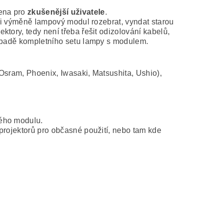
čena pro
zkušenější uživatele
.
při výměně lampový modul rozebrat, vyndat starou
tory, tedy není třeba řešit odizolování kabelů,
řípadě kompletního setu lampy s modulem.
Osram, Phoenix, Iwasaki, Matsushita, Ushio),
vého modulu.
projektorů pro občasné použití, nebo tam kde