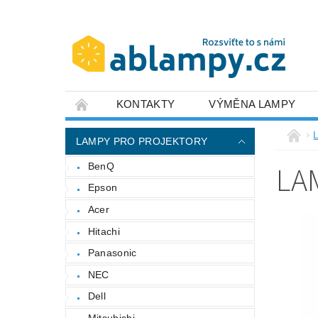
KONTAKTY
VÝMĚNA LAMPY
LAMPY PRO PROJEKTORY
LA
BenQ
Epson
Acer
Hitachi
Panasonic
NEC
Dell
Mitsubishi