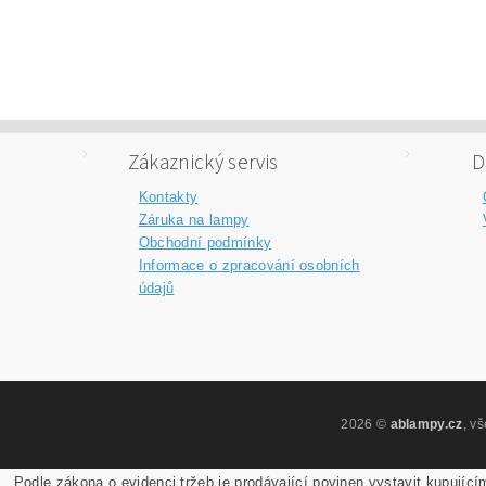
Zákaznický servis
D
Kontakty
Záruka na lampy
Obchodní podmínky
Informace o zpracování osobních
údajů
2026 ©
ablampy.cz
, v
Podle zákona o evidenci tržeb je prodávající povinen vystavit kupující