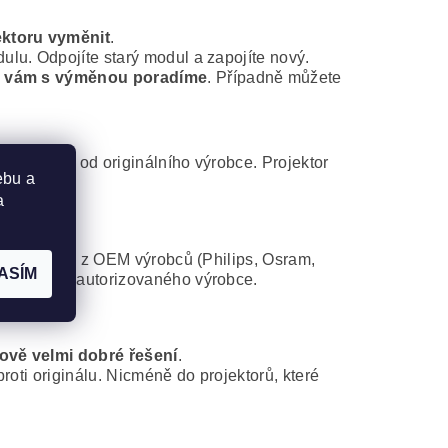
ektoru vyměnit
.
lu. Odpojíte starý modul a zapojíte nový.
 vám s výměnou poradíme
. Případně můžete
modul jsou od originálního výrobce. Projektor
ebu a
a
d některého z OEM výrobců (Philips, Osram,
ASÍM
atibilního autorizovaného výrobce.
ově velmi dobré řešení
.
roti originálu. Nicméně do projektorů, které