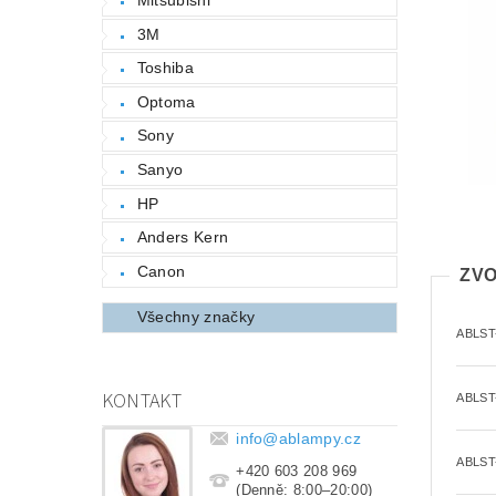
3M
Toshiba
Optoma
Sony
Sanyo
HP
Anders Kern
Canon
ZVO
Všechny značky
ABLST
KONTAKT
ABLST
info
@
ablampy.cz
ABLST
+420 603 208 969
(Denně: 8:00–20:00)