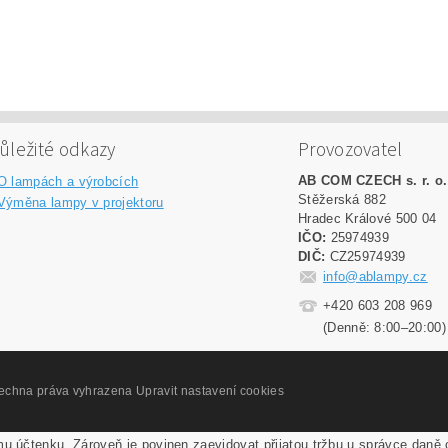
ůležité odkazy
Provozovatel
AB COM CZECH s. r. o.
O lampách a výrobcích
Stěžerská 882
Výměna lampy v projektoru
Hradec Králové 500 04
IČO:
25974939
DIČ:
CZ25974939
info@ablampy.cz
+420 603 208 969
(Denně: 8:00–20:00)
šechna práva vyhrazena
Upravit nastavení cookies
mu účtenku. Zároveň je povinen zaevidovat přijatou tržbu u správce daně 