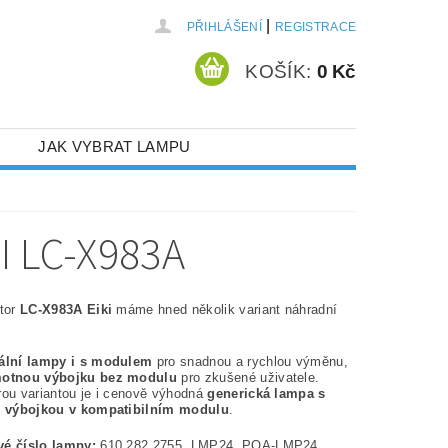
|
PŘIHLÁŠENÍ
REGISTRACE
KOŠÍK:
0 Kč
JAK VYBRAT LAMPU
 LC-X983A
ktor
LC-X983A Eiki
máme hned několik variant náhradní
nální lampy i s modulem
pro snadnou a rychlou výměnu,
otnou výbojku bez modulu
pro zkušené uživatele.
rou variantou je i cenově výhodná
generická lampa s
í výbojkou v kompatibilním modulu
.
é číslo lampy:
610 282 2755, LMP24, POA-LMP24