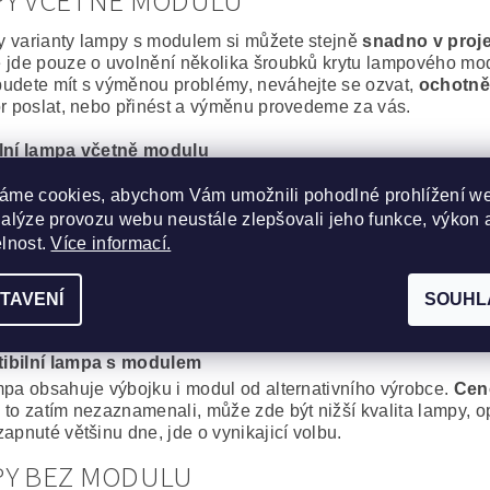
PY VČETNĚ MODULU
 varianty lampy s modulem si můžete stejně
snadno v proj
 jde pouze o uvolnění několika šroubků krytu lampového modu
udete mít s výměnou problémy, neváhejte se ozvat,
ochotně
or poslat, nebo přinést a výměnu provedeme za vás.
lní lampa včetně modulu
epší, co můžete svému projektoru pořídit. Výbojka i montážní 
áme cookies, abychom Vám umožnili pohodlné prohlížení w
o
výměně jako nový
.
nalýze provozu webu neustále zlepšovali jeho funkce, výkon 
ní spolehlivost a výdrž bez kompromisů.
elnost.
Více informací.
cká lampa včetně modulu
obré řešení, za výhodnou cenu. Kvalitní originální výbojka o
TAVENÍ
SOUHL
, Iwasaki, Matsushita, Ushio) s montážním modulem od komp
proti plnému originálu je minimální.
ibilní lampa s modulem
mpa obsahuje výbojku i modul od alternativního výrobce.
Cen
 to zatím nezaznamenali, může zde být nižší kvalita lampy, op
apnuté většinu dne, jde o vynikajicí volbu.
PY BEZ MODULU