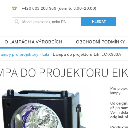
+420 603 208 969
O LAMPÁCH A VÝROBCÍCH
OBCHODNÍ PODMÍNKY
Lampy pro projektory
Eiki
Lampa do projektoru Eiki LC-X983A
MPA DO PROJEKTORU EIKI
Pro proje
lampy.
Od
origi
až po
sam
Velmi dob
origináln
Produktov