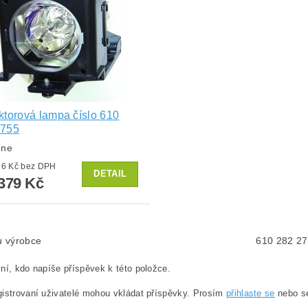
ktorová lampa číslo 610
2755
dne
od 1 966 Kč bez DPH
DETAIL
379 Kč
lu výrobce
610 282 2
ní, kdo napíše příspěvek k této položce.
istrovaní uživatelé mohou vkládat příspěvky. Prosím
přihlaste se
nebo 