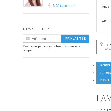
Náš facebook
ABLST
ABLST
NEWSLETTER
Do
Posíláme jen smysluplné informace o
při 
lampách
POPIS
PARA
DISKU
LAM