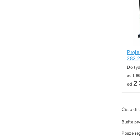
Proje
282 
Do tý
2 
od
Číslo dí
Buďte prv
Pouze reg