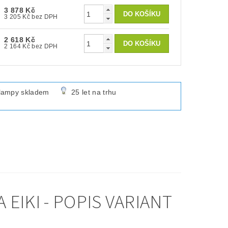
3 878 Kč
3 205 Kč bez DPH
2 618 Kč
2 164 Kč bez DPH
lampy skladem
25 let na trhu
EIKI - POPIS VARIANT