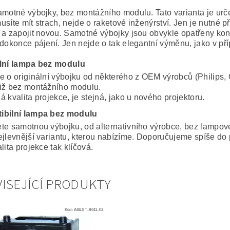
amotné výbojky, bez montážního modulu. Tato varianta je ur
usíte mít strach, nejde o raketové inženýrství. Jen je nutné 
 a zapojit novou. Samotné výbojky jsou obvykle opatřeny konek
 dokonce pájení. Jen nejde o tak elegantní výměnu, jako v p
lní lampa bez modulu
e o originální výbojku od některého z OEM výrobců (Philips, 
iž bez montážního modulu.
 kvalita projekce, je stejná, jako u nového projektoru.
ibilní lampa bez modulu
te samotnou výbojku, od alternativního výrobce, bez lampo
ejlevnější variantu, kterou nabízíme. Doporučujeme spíše do 
lita projekce tak klíčová.
ISEJÍCÍ PRODUKTY
Kód:
ABLST-8611-03