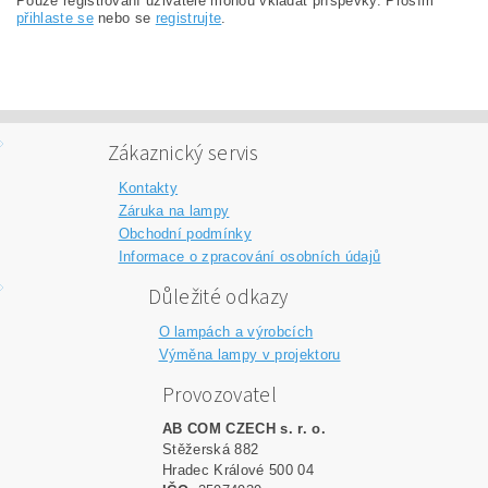
Pouze registrovaní uživatelé mohou vkládat příspěvky. Prosím
přihlaste se
nebo se
registrujte
.
Zákaznický servis
Kontakty
Záruka na lampy
Obchodní podmínky
Informace o zpracování osobních údajů
Důležité odkazy
O lampách a výrobcích
Výměna lampy v projektoru
Provozovatel
AB COM CZECH s. r. o.
Stěžerská 882
Hradec Králové 500 04