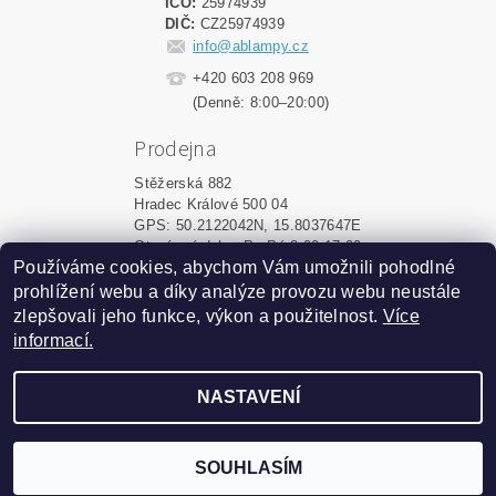
IČO:
25974939
DIČ:
CZ25974939
info@ablampy.cz
+420 603 208 969
(Denně: 8:00–20:00)
Prodejna
Stěžerská 882
Hradec Králové 500 04
GPS: 50.2122042N, 15.8037647E
Otevírací doba: Po-Pá 8:00-17:00
Používáme cookies, abychom Vám umožnili pohodlné
prohlížení webu a díky analýze provozu webu neustále
Upravit nastavení cookies
2026 ©
ablampy.cz
, všechna práva vyhrazena
zlepšovali jeho funkce, výkon a použitelnost.
Více
informací.
Vytvořil Shoptet
NASTAVENÍ
Podle zákona o evidenci tržeb
je prodávající povinen
vystavit kupujícímu účtenku.
Zároveň je povinen
zaevidovat přijatou tržbu u
SOUHLASÍM
správce daně online; v
případě technického výpadku