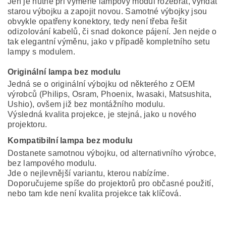
Jen je nutné při výměně lampový modul rozebrat, vyndat
starou výbojku a zapojit novou. Samotné výbojky jsou
obvykle opatřeny konektory, tedy není třeba řešit
odizolování kabelů, či snad dokonce pájení. Jen nejde o
tak elegantní výměnu, jako v případě kompletního setu
lampy s modulem.
Originální lampa bez modulu
Jedná se o originální výbojku od některého z OEM
výrobců (Philips, Osram, Phoenix, Iwasaki, Matsushita,
Ushio), ovšem již bez montážního modulu.
Výsledná kvalita projekce, je stejná, jako u nového
projektoru.
Kompatibilní lampa bez modulu
Dostanete samotnou výbojku, od alternativního výrobce,
bez lampového modulu.
Jde o nejlevnější variantu, kterou nabízíme.
Doporučujeme spíše do projektorů pro občasné použití,
nebo tam kde není kvalita projekce tak klíčová.