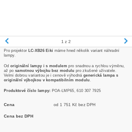
1
z 2
Pro projektor
LC-XB26 Eiki
máme hned několik variant náhradní
lampy.
Od
originální lampy i s modulem
pro snadnou a rychlou výměnu,
až po
samotnou výbojku bez modulu
pro zkušené uživatele.
Velmi dobrou variantou je i cenově výhodná
generická lampa s
originální výbojkou v kompatibilním modulu
.
Produktové číslo lampy:
POA-LMP65, 610 307 7925
Cena
od 1 751 Kč bez DPH
Cena bez DPH