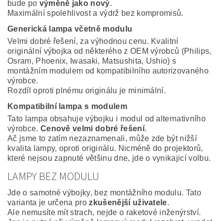
bude po
výměně jako nový
.
Maximální spolehlivost a výdrž bez kompromisů.
Generická lampa včetně modulu
Velmi dobré řešení, za výhodnou cenu. Kvalitní
originální výbojka od některého z OEM výrobců (Philips,
Osram, Phoenix, Iwasaki, Matsushita, Ushio) s
montážním modulem od kompatibilního autorizovaného
výrobce.
Rozdíl oproti plnému originálu je minimální.
Kompatibilní lampa s modulem
Tato lampa obsahuje výbojku i modul od alternativního
výrobce.
Cenově velmi dobré řešení
.
Ač jsme to zatím nezaznamenali, může zde být nižší
kvalita lampy, oproti originálu. Nicméně do projektorů,
které nejsou zapnuté většinu dne, jde o vynikajicí volbu.
LAMPY BEZ MODULU
Jde o samotné výbojky, bez montážního modulu. Tato
varianta je určena pro
zkušenější uživatele
.
Ale nemusíte mít strach, nejde o raketové inženýrství.