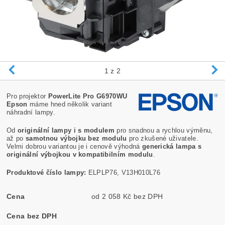
1
z 2
Pro projektor
PowerLite Pro G6970WU
Epson
máme hned několik variant
náhradní lampy.
Od
originální lampy i s modulem
pro snadnou a rychlou výměnu,
až po
samotnou výbojku bez modulu
pro zkušené uživatele.
Velmi dobrou variantou je i cenově výhodná
generická lampa s
originální výbojkou v kompatibilním modulu
.
Produktové číslo lampy:
ELPLP76, V13H010L76
Cena
od 2 058 Kč bez DPH
Cena bez DPH