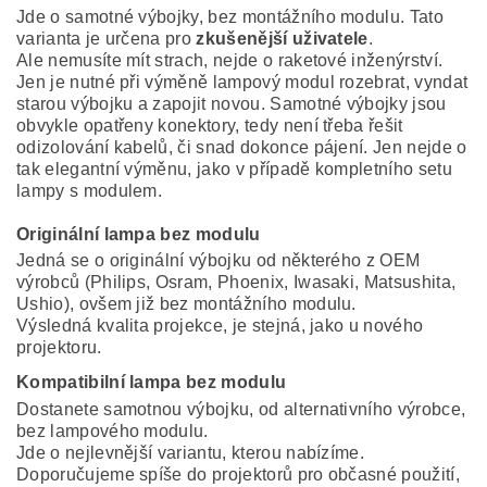
Jde o samotné výbojky, bez montážního modulu. Tato
varianta je určena pro
zkušenější uživatele
.
Ale nemusíte mít strach, nejde o raketové inženýrství.
Jen je nutné při výměně lampový modul rozebrat, vyndat
starou výbojku a zapojit novou. Samotné výbojky jsou
obvykle opatřeny konektory, tedy není třeba řešit
odizolování kabelů, či snad dokonce pájení. Jen nejde o
tak elegantní výměnu, jako v případě kompletního setu
lampy s modulem.
Originální lampa bez modulu
Jedná se o originální výbojku od některého z OEM
výrobců (Philips, Osram, Phoenix, Iwasaki, Matsushita,
Ushio), ovšem již bez montážního modulu.
Výsledná kvalita projekce, je stejná, jako u nového
projektoru.
Kompatibilní lampa bez modulu
Dostanete samotnou výbojku, od alternativního výrobce,
bez lampového modulu.
Jde o nejlevnější variantu, kterou nabízíme.
Doporučujeme spíše do projektorů pro občasné použití,