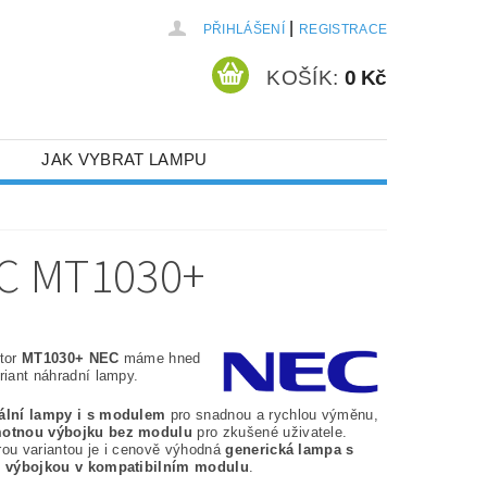
|
PŘIHLÁŠENÍ
REGISTRACE
KOŠÍK:
0 Kč
JAK VYBRAT LAMPU
C MT1030+
ktor
MT1030+ NEC
máme hned
riant náhradní lampy.
nální lampy i s modulem
pro snadnou a rychlou výměnu,
otnou výbojku bez modulu
pro zkušené uživatele.
rou variantou je i cenově výhodná
generická lampa s
í výbojkou v kompatibilním modulu
.