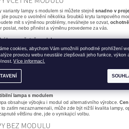
PY VČETNĚ MODULU
 varianty lampy s modulem si můžete stejně
snadno v proj
 jde pouze o uvolnění několika šroubků krytu lampového modu
udete mít s výměnou problémy, neváhejte se ozvat,
ochotně
or poslat, nebo přinést a výměnu provedeme za vás.
lní lampa včetně modulu
epší, co můžete svému projektoru pořídit. Výbojka i montážní 
áme cookies, abychom Vám umožnili pohodlné prohlížení w
o
výměně jako nový
.
nalýze provozu webu neustále zlepšovali jeho funkce, výkon 
ní spolehlivost a výdrž bez kompromisů.
elnost.
Více informací.
cká lampa včetně modulu
obré řešení, za výhodnou cenu. Kvalitní originální výbojka o
TAVENÍ
SOUHL
, Iwasaki, Matsushita, Ushio) s montážním modulem od komp
proti plnému originálu je minimální.
ibilní lampa s modulem
mpa obsahuje výbojku i modul od alternativního výrobce.
Cen
 to zatím nezaznamenali, může zde být nižší kvalita lampy, op
apnuté většinu dne, jde o vynikajicí volbu.
PY BEZ MODULU