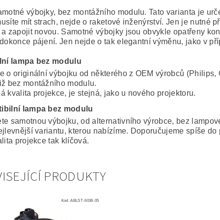
amotné výbojky, bez montážního modulu. Tato varianta je ur
usíte mít strach, nejde o raketové inženýrství. Jen je nutné 
 a zapojit novou. Samotné výbojky jsou obvykle opatřeny konek
 dokonce pájení. Jen nejde o tak elegantní výměnu, jako v p
lní lampa bez modulu
e o originální výbojku od některého z OEM výrobců (Philips, 
iž bez montážního modulu.
 kvalita projekce, je stejná, jako u nového projektoru.
ibilní lampa bez modulu
te samotnou výbojku, od alternativního výrobce, bez lampo
ejlevnější variantu, kterou nabízíme. Doporučujeme spíše do 
lita projekce tak klíčová.
ISEJÍCÍ PRODUKTY
Kód:
ABLST-6036-05