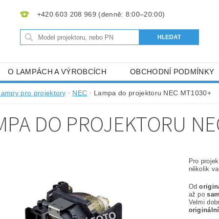
+420 603 208 969
O LAMPÁCH A VÝROBCÍCH
OBCHODNÍ PODMÍNKY
Lampy pro projektory
NEC
Lampa do projektoru NEC MT1030+
MPA DO PROJEKTORU NE
Pro proje
několik va
Od
origi
až po
sam
Velmi dob
origináln