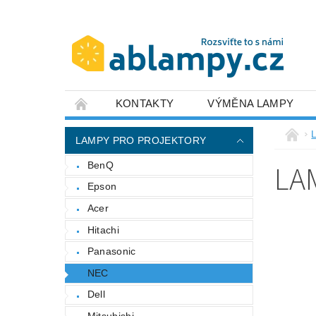
KONTAKTY
VÝMĚNA LAMPY
LAMPY PRO PROJEKTORY
LA
BenQ
Epson
Acer
Hitachi
Panasonic
NEC
Dell
Mitsubishi