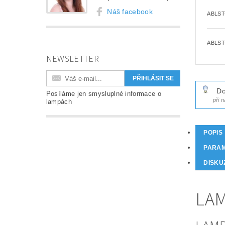
Náš facebook
ABLST
ABLST
NEWSLETTER
Do
Posíláme jen smysluplné informace o
při 
lampách
POPIS
PARA
DISKU
LAM