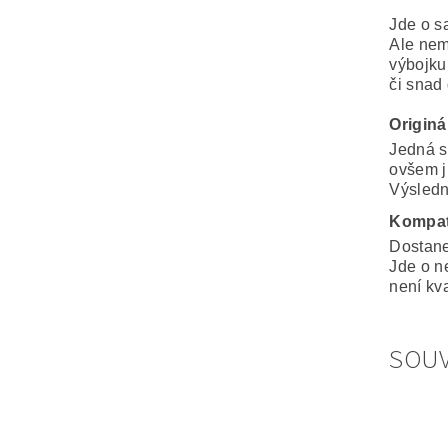
Jde o s
Ale nem
výbojku
či snad
Originá
Jedná s
ovšem j
Výsledná
Kompat
Dostane
Jde o n
není kva
SOUV