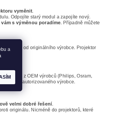
ektoru vyměnit
.
lu. Odpojíte starý modul a zapojíte nový.
 vám s výměnou poradíme
. Případně můžete
modul jsou od originálního výrobce. Projektor
ebu a
a
d některého z OEM výrobců (Philips, Osram,
ASÍM
atibilního autorizovaného výrobce.
ově velmi dobré řešení
.
roti originálu. Nicméně do projektorů, které