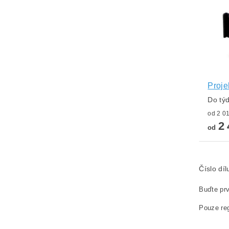
Proje
Do tý
2 
od
Číslo dí
Buďte prv
Pouze reg