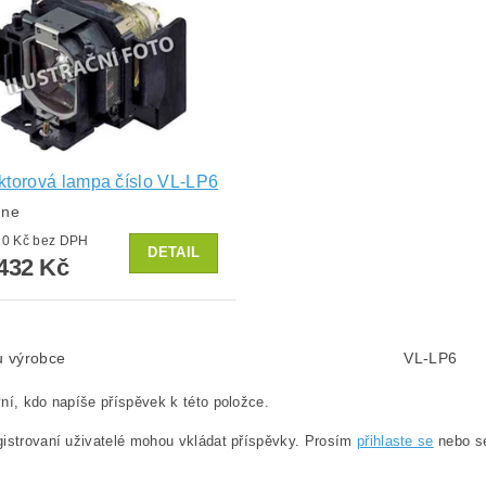
ktorová lampa číslo VL-LP6
dne
od 2 010 Kč bez DPH
DETAIL
432 Kč
lu výrobce
VL-LP6
ní, kdo napíše příspěvek k této položce.
istrovaní uživatelé mohou vkládat příspěvky. Prosím
přihlaste se
nebo 