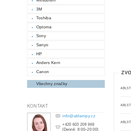
3M
Toshiba
Optoma
Sony
Sanyo
HP
Anders Kern
Canon
ZVO
Všechny značky
ABLST
KONTAKT
ABLST
info
@
ablampy.cz
ABLST
+420 603 208 969
(Denně: 8:00–20:00)