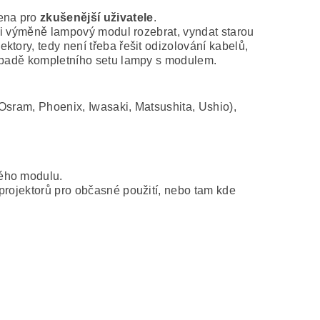
čena pro
zkušenější uživatele
.
při výměně lampový modul rozebrat, vyndat starou
tory, tedy není třeba řešit odizolování kabelů,
řípadě kompletního setu lampy s modulem.
Osram, Phoenix, Iwasaki, Matsushita, Ushio),
vého modulu.
projektorů pro občasné použití, nebo tam kde