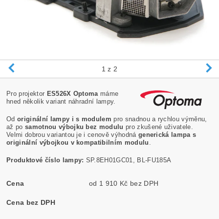
1
z 2
Pro projektor
ES526X Optoma
máme
hned několik variant náhradní lampy.
Od
originální lampy i s modulem
pro snadnou a rychlou výměnu,
až po
samotnou výbojku bez modulu
pro zkušené uživatele.
Velmi dobrou variantou je i cenově výhodná
generická lampa s
originální výbojkou v kompatibilním modulu
.
Produktové číslo lampy:
SP.8EH01GC01, BL-FU185A
Cena
od 1 910 Kč bez DPH
Cena bez DPH