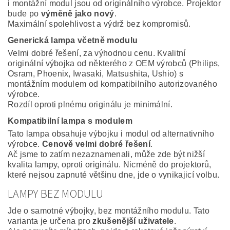
i montážní modul jsou od originálního výrobce. Projektor
bude po
výměně jako nový
.
Maximální spolehlivost a výdrž bez kompromisů.
Generická lampa včetně modulu
Velmi dobré řešení, za výhodnou cenu. Kvalitní
originální výbojka od některého z OEM výrobců (Philips,
Osram, Phoenix, Iwasaki, Matsushita, Ushio) s
montážním modulem od kompatibilního autorizovaného
výrobce.
Rozdíl oproti plnému originálu je minimální.
Kompatibilní lampa s modulem
Tato lampa obsahuje výbojku i modul od alternativního
výrobce.
Cenově velmi dobré řešení
.
Ač jsme to zatím nezaznamenali, může zde být nižší
kvalita lampy, oproti originálu. Nicméně do projektorů,
které nejsou zapnuté většinu dne, jde o vynikajicí volbu.
LAMPY BEZ MODULU
Jde o samotné výbojky, bez montážního modulu. Tato
varianta je určena pro
zkušenější uživatele
.