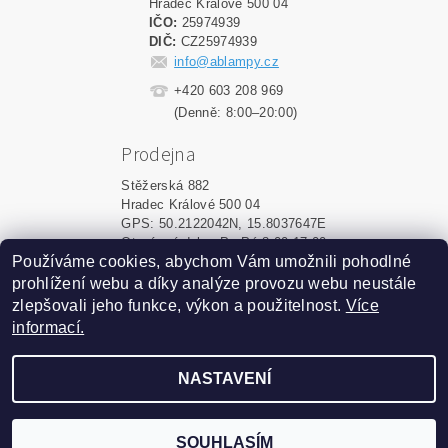
Hradec Králové 500 04
IČO:
25974939
DIČ:
CZ25974939
info@ablampy.cz
+420 603 208 969
(Denně: 8:00–20:00)
Prodejna
Stěžerská 882
Hradec Králové 500 04
GPS: 50.2122042N, 15.8037647E
Otevírací doba: Po-Pá 8:00-17:00
Používáme cookies, abychom Vám umožnili pohodlné
prohlížení webu a díky analýze provozu webu neustále
Upravit nastavení cookies
2026 ©
ablampy.cz
, všechna práva vyhrazena
zlepšovali jeho funkce, výkon a použitelnost.
Více
informací.
Vytvořil Shoptet
NASTAVENÍ
Podle zákona o evidenci tržeb
je prodávající povinen
vystavit kupujícímu účtenku.
Zároveň je povinen
zaevidovat přijatou tržbu u
SOUHLASÍM
správce daně online; v