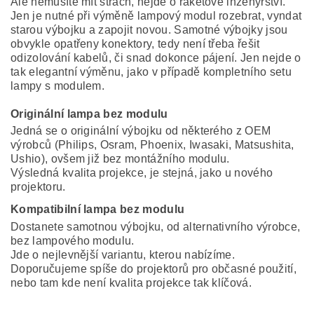
Ale nemusíte mít strach, nejde o raketové inženýrství.
Jen je nutné při výměně lampový modul rozebrat, vyndat
starou výbojku a zapojit novou. Samotné výbojky jsou
obvykle opatřeny konektory, tedy není třeba řešit
odizolování kabelů, či snad dokonce pájení. Jen nejde o
tak elegantní výměnu, jako v případě kompletního setu
lampy s modulem.
Originální lampa bez modulu
Jedná se o originální výbojku od některého z OEM
výrobců (Philips, Osram, Phoenix, Iwasaki, Matsushita,
Ushio), ovšem již bez montážního modulu.
Výsledná kvalita projekce, je stejná, jako u nového
projektoru.
Kompatibilní lampa bez modulu
Dostanete samotnou výbojku, od alternativního výrobce,
bez lampového modulu.
Jde o nejlevnější variantu, kterou nabízíme.
Doporučujeme spíše do projektorů pro občasné použití,
nebo tam kde není kvalita projekce tak klíčová.