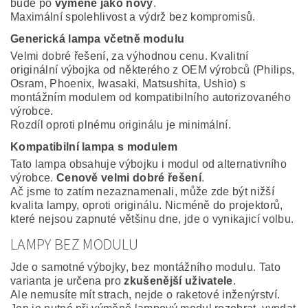
bude po
výměně jako nový
.
Maximální spolehlivost a výdrž bez kompromisů.
Generická lampa včetně modulu
Velmi dobré řešení, za výhodnou cenu. Kvalitní
originální výbojka od některého z OEM výrobců (Philips,
Osram, Phoenix, Iwasaki, Matsushita, Ushio) s
montážním modulem od kompatibilního autorizovaného
výrobce.
Rozdíl oproti plnému originálu je minimální.
Kompatibilní lampa s modulem
Tato lampa obsahuje výbojku i modul od alternativního
výrobce.
Cenově velmi dobré řešení
.
Ač jsme to zatím nezaznamenali, může zde být nižší
kvalita lampy, oproti originálu. Nicméně do projektorů,
které nejsou zapnuté většinu dne, jde o vynikajicí volbu.
LAMPY BEZ MODULU
Jde o samotné výbojky, bez montážního modulu. Tato
varianta je určena pro
zkušenější uživatele
.
Ale nemusíte mít strach, nejde o raketové inženýrství.