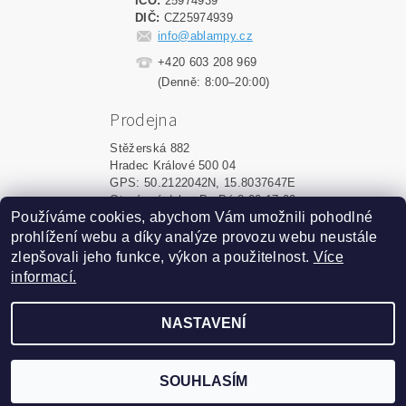
IČO:
25974939
DIČ:
CZ25974939
info@ablampy.cz
+420 603 208 969
(Denně: 8:00–20:00)
Prodejna
Stěžerská 882
Hradec Králové 500 04
GPS: 50.2122042N, 15.8037647E
Otevírací doba: Po-Pá 8:00-17:00
Používáme cookies, abychom Vám umožnili pohodlné
prohlížení webu a díky analýze provozu webu neustále
Upravit nastavení cookies
2026 ©
ablampy.cz
, všechna práva vyhrazena
zlepšovali jeho funkce, výkon a použitelnost.
Více
informací.
Vytvořil Shoptet
NASTAVENÍ
Podle zákona o evidenci tržeb
je prodávající povinen
vystavit kupujícímu účtenku.
Zároveň je povinen
zaevidovat přijatou tržbu u
SOUHLASÍM
správce daně online; v
případě technického výpadku
pak nejpozději do 48 hodin.