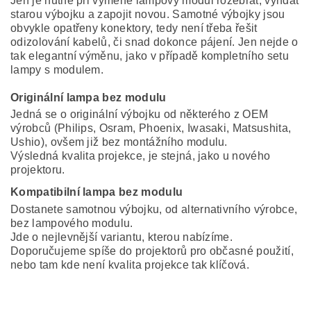
Jen je nutné při výměně lampový modul rozebrat, vyndat
starou výbojku a zapojit novou. Samotné výbojky jsou
obvykle opatřeny konektory, tedy není třeba řešit
odizolování kabelů, či snad dokonce pájení. Jen nejde o
tak elegantní výměnu, jako v případě kompletního setu
lampy s modulem.
Originální lampa bez modulu
Jedná se o originální výbojku od některého z OEM
výrobců (Philips, Osram, Phoenix, Iwasaki, Matsushita,
Ushio), ovšem již bez montážního modulu.
Výsledná kvalita projekce, je stejná, jako u nového
projektoru.
Kompatibilní lampa bez modulu
Dostanete samotnou výbojku, od alternativního výrobce,
bez lampového modulu.
Jde o nejlevnější variantu, kterou nabízíme.
Doporučujeme spíše do projektorů pro občasné použití,
nebo tam kde není kvalita projekce tak klíčová.