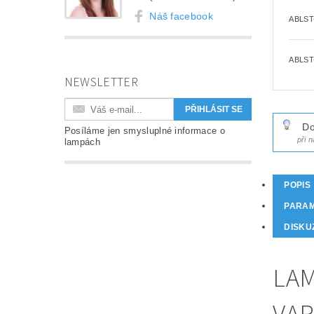
Náš facebook
ABLST
ABLST
NEWSLETTER
Do
Posíláme jen smysluplné informace o
při 
lampách
POPIS
PARA
DISKU
LAM