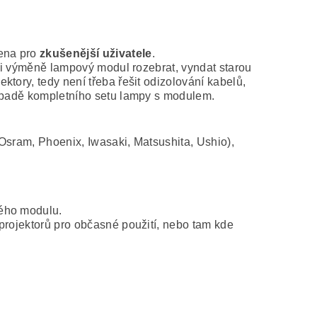
čena pro
zkušenější uživatele
.
při výměně lampový modul rozebrat, vyndat starou
tory, tedy není třeba řešit odizolování kabelů,
řípadě kompletního setu lampy s modulem.
Osram, Phoenix, Iwasaki, Matsushita, Ushio),
vého modulu.
projektorů pro občasné použití, nebo tam kde