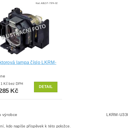
Kód:
ABLST-7974-02
ktorová lampa číslo LKRM-
dne
od 6 021 Kč bez DPH
DETAIL
285 Kč
lu výrobce
LKRM-U33
ní, kdo napíše příspěvek k této položce.