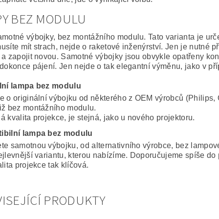
PY BEZ MODULU
amotné výbojky, bez montážního modulu. Tato varianta je ur
usíte mít strach, nejde o raketové inženýrství. Jen je nutné 
 a zapojit novou. Samotné výbojky jsou obvykle opatřeny konek
 dokonce pájení. Jen nejde o tak elegantní výměnu, jako v p
lní lampa bez modulu
e o originální výbojku od některého z OEM výrobců (Philips, 
iž bez montážního modulu.
 kvalita projekce, je stejná, jako u nového projektoru.
ibilní lampa bez modulu
te samotnou výbojku, od alternativního výrobce, bez lampo
ejlevnější variantu, kterou nabízíme. Doporučujeme spíše do 
lita projekce tak klíčová.
ISEJÍCÍ PRODUKTY