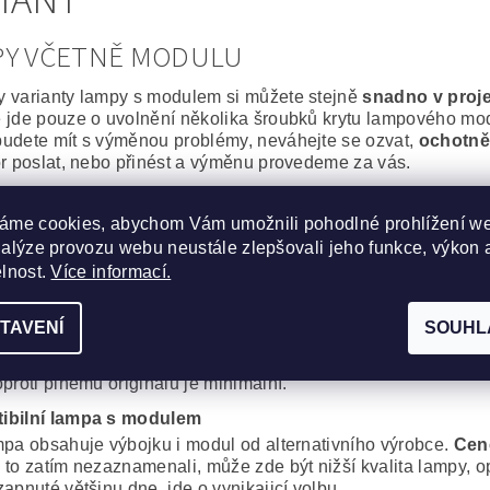
IANT
PY VČETNĚ MODULU
 varianty lampy s modulem si můžete stejně
snadno v proj
 jde pouze o uvolnění několika šroubků krytu lampového modu
udete mít s výměnou problémy, neváhejte se ozvat,
ochotně
or poslat, nebo přinést a výměnu provedeme za vás.
lní lampa včetně modulu
áme cookies, abychom Vám umožnili pohodlné prohlížení w
epší, co můžete svému projektoru pořídit. Výbojka i montážní 
nalýze provozu webu neustále zlepšovali jeho funkce, výkon 
o
výměně jako nový
.
elnost.
Více informací.
ní spolehlivost a výdrž bez kompromisů.
cká lampa včetně modulu
TAVENÍ
SOUHL
obré řešení, za výhodnou cenu. Kvalitní originální výbojka o
, Iwasaki, Matsushita, Ushio) s montážním modulem od komp
proti plnému originálu je minimální.
ibilní lampa s modulem
mpa obsahuje výbojku i modul od alternativního výrobce.
Cen
 to zatím nezaznamenali, může zde být nižší kvalita lampy, op
apnuté většinu dne, jde o vynikajicí volbu.