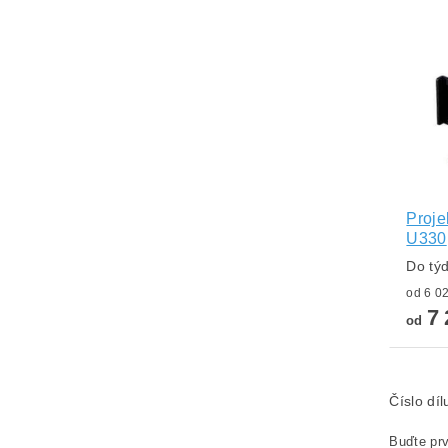
Proje
U330
Do tý
7 
od
Číslo dí
Buďte prv