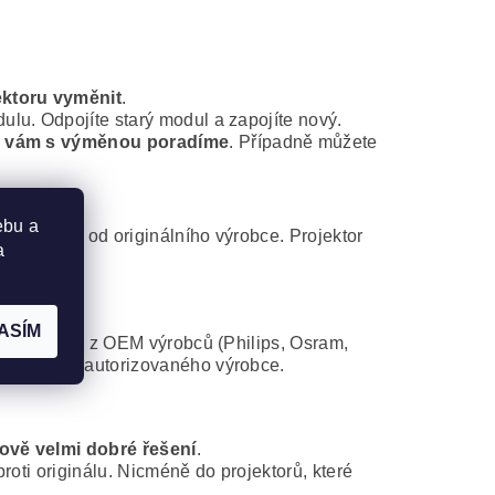
ektoru vyměnit
.
lu. Odpojíte starý modul a zapojíte nový.
 vám s výměnou poradíme
. Případně můžete
ebu a
modul jsou od originálního výrobce. Projektor
a
ASÍM
d některého z OEM výrobců (Philips, Osram,
atibilního autorizovaného výrobce.
ově velmi dobré řešení
.
roti originálu. Nicméně do projektorů, které