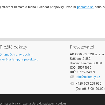
istrovaní uživatelé mohou vkládat příspěvky. Prosím
přihlaste se
nebo 
ůležité odkazy
Provozovatel
AB COM CZECH s. r. o.
O lampách a výrobcích
Stěžerská 882
Výměna lampy v projektoru
Hradec Králové 500 04
IČO:
25974939
DIČ:
CZ25974939
info@ablampy.cz
+420 603 208 969
(Denně: 8:00–20:00)
šechna práva vyhrazena
Upravit nastavení cookies