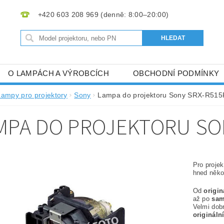
+420 603 208 969
O LAMPÁCH A VÝROBCÍCH
OBCHODNÍ PODMÍNKY
Lampy pro projektory
Sony
Lampa do projektoru Sony SRX-R515
MPA DO PROJEKTORU SO
Pro proje
hned někol
Od
origi
až po
sam
Velmi dob
origináln