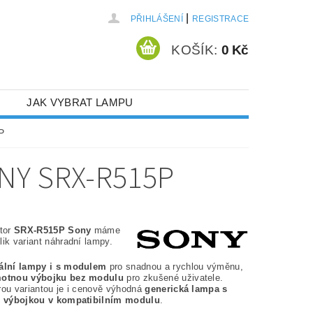
|
PŘIHLÁŠENÍ
REGISTRACE
KOŠÍK:
0 Kč
JAK VYBRAT LAMPU
P
NY SRX-R515P
ktor
SRX-R515P Sony
máme
ik variant náhradní lampy.
nální lampy i s modulem
pro snadnou a rychlou výměnu,
otnou výbojku bez modulu
pro zkušené uživatele.
rou variantou je i cenově výhodná
generická lampa s
í výbojkou v kompatibilním modulu
.