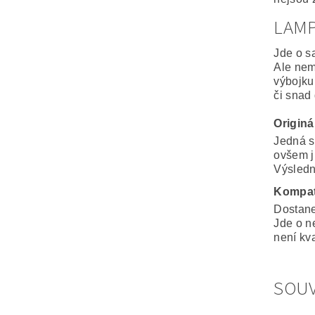
LAM
Jde o s
Ale nem
výbojku
či snad
Originá
Jedná s
ovšem j
Výsledná
Kompat
Dostane
Jde o n
není kva
SOUV