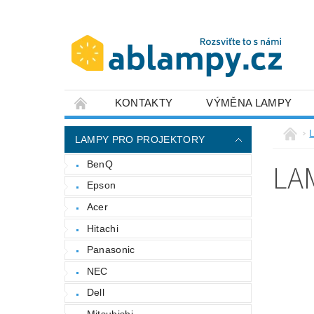
KONTAKTY
VÝMĚNA LAMPY
LAMPY PRO PROJEKTORY
LA
BenQ
Epson
Acer
Hitachi
Panasonic
NEC
Dell
Mitsubishi