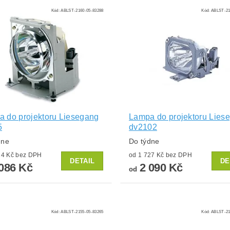
Kód:
ABLST-2160-05-83288
Kód:
ABLST-21
 do projektoru Liesegang
Lampa do projektoru Lies
5
dv2102
dne
Do týdne
od 1 724 Kč bez DPH
od 1 727 Kč bez DPH
DETAIL
DE
086 Kč
2 090 Kč
od
Kód:
ABLST-2155-05-83265
Kód:
ABLST-21