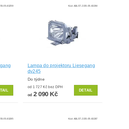
55-05-83259
Kód:
ABLST-2155-05-83264
egang
Lampa do projektoru Liesegang
dv245
Do týdne
od 1 727 Kč bez DPH
TAIL
DETAIL
2 090 Kč
od
55-05-83285
Kód:
ABLST-2155-05-83287