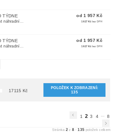
od 1 957 Kč
O TÝDNE
t náhradní...
1 617 Kč
bez DPH
od 1 957 Kč
O TÝDNE
t náhradní...
1 617 Kč
bez DPH
POLOŽEK K ZOBRAZENÍ:
17115
Kč
135
...
2
1
3
4
8
2
8
135
Stránka
z
-
položek celkem