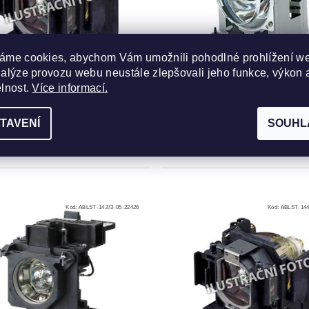
áme cookies, abychom Vám umožnili pohodlné prohlížení w
nalýze provozu webu neustále zlepšovali jeho funkce, výkon 
 do projektoru Liesegang
Lampa do projektoru Lies
elnost.
Více informací.
2000
DV 345
dne
Do týdne
TAVENÍ
SOUHL
od 1 744 Kč bez DPH
od 1 744 Kč bez DPH
DETAIL
DE
110 Kč
2 110 Kč
od
Kód:
ABLST-14373-05-22426
Kód:
ABLST-144