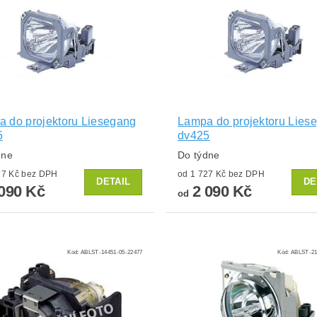
 do projektoru Liesegang
Lampa do projektoru Lies
5
dv425
dne
Do týdne
od 1 727 Kč bez DPH
od 1 727 Kč bez DPH
DETAIL
DE
090 Kč
2 090 Kč
od
Kód:
ABLST-14451-05-22477
Kód:
ABLST-21