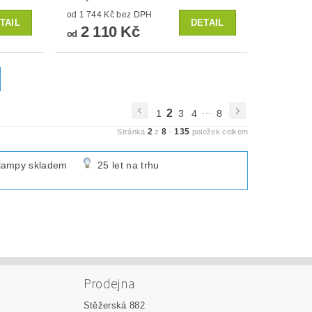
od 1 744 Kč bez DPH
TAIL
DETAIL
2 110 Kč
od
...
2
1
3
4
8
2
8
135
Stránka
z
-
položek celkem
lampy skladem
25 let na trhu
Prodejna
Stěžerská 882