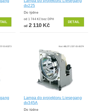
egang
Lampa do projektoru Liesegang
dv225
Do týdne
od 1 744 Kč bez DPH
TAIL
DETAIL
2 110 Kč
od
57-03-83273
Kód:
ABLST-2157-03-83274
egang
Lampa do projektoru Liesegang
dv345A
Do týdne