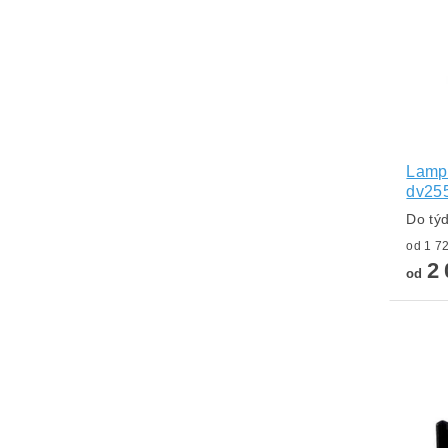
Lampa
dv25
Do tý
2 
od