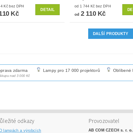
od 1 744 Kč bez DPH
od 1 744 Kč bez DPH
DETAIL
DE
110 Kč
2 110 Kč
od
DALŠÍ PRODUKTY
prava zdarma
Lampy pro 17 000 projektorů
Oblíbené 
nákupu nad 3 000 Kč
ůležité odkazy
Provozovatel
AB COM CZECH s. r. o.
O lampách a výrobcích