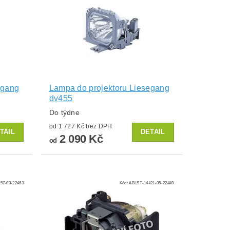
egang
Lampa do projektoru Liesegang
dv455
Do týdne
od 1 727 Kč bez DPH
TAIL
DETAIL
2 090 Kč
od
57-03-22463
Kód:
ABLST-14421-05-22449