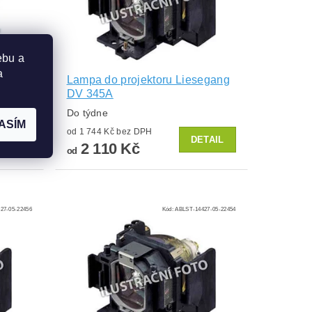
ebu a
a
egang
Lampa do projektoru Liesegang
DV 345A
Do týdne
ASÍM
od 1 744 Kč bez DPH
TAIL
DETAIL
2 110 Kč
od
27-05-22456
Kód:
ABLST-14427-05-22454