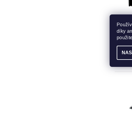
Použív
díky a
Lampa
použit
DDV 
Do tý
NAS
2 
od