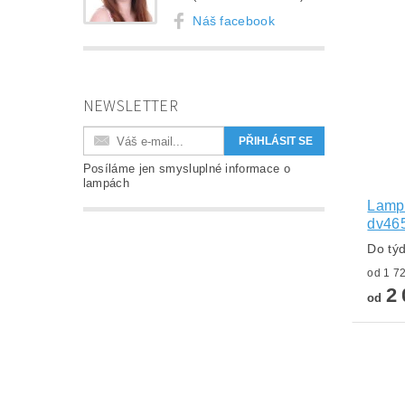
Náš facebook
NEWSLETTER
Posíláme jen smysluplné informace o
lampách
Lampa
dv46
Do tý
2 
od