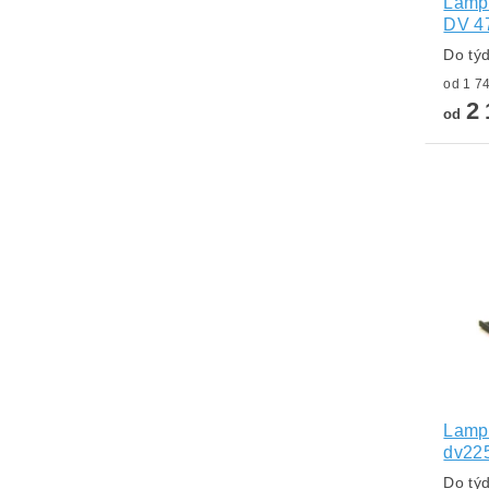
Lampa
DV 4
Do tý
2 
od
Lampa
dv22
Do tý