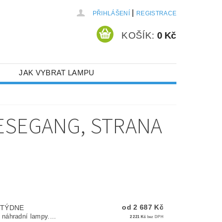
|
PŘIHLÁŠENÍ
REGISTRACE
KOŠÍK:
0 Kč
JAK VYBRAT LAMPU
IESEGANG
, STRANA
od 2 687 Kč
 TÝDNE
náhradní lampy....
2 221 Kč
bez DPH