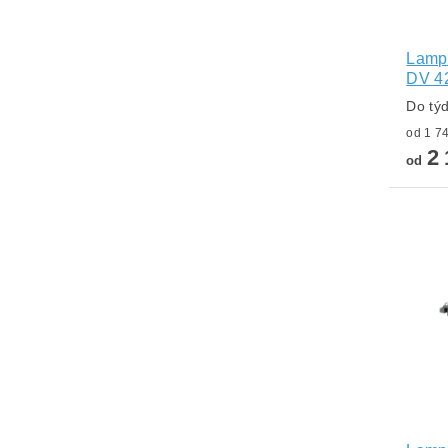
Lampa
DV 4
Do tý
2 
od