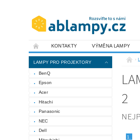
KONTAKTY
VÝMĚNA LAMPY
LAMPY PRO PROJEKTORY
LA
BenQ
Epson
2
Acer
Hitachi
Panasonic
NEJ
NEC
Dell
1.
Mitsubishi