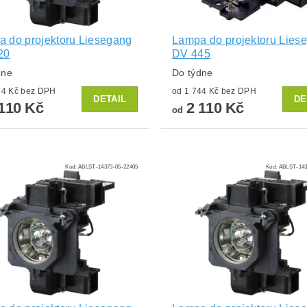
 do projektoru Liesegang
Lampa do projektoru Lies
20
DV 445
dne
Do týdne
od 1 744 Kč bez DPH
od 1 744 Kč bez DPH
DETAIL
DE
110 Kč
2 110 Kč
od
Kód:
ABLST-14373-05-22405
Kód:
ABLST-143