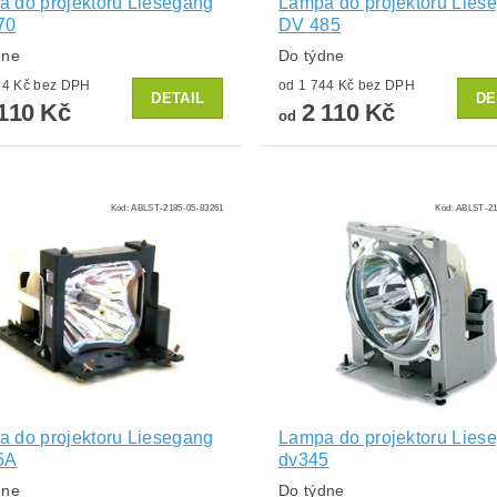
 do projektoru Liesegang
Lampa do projektoru Lies
70
DV 485
dne
Do týdne
od 1 744 Kč bez DPH
od 1 744 Kč bez DPH
DETAIL
DE
110 Kč
2 110 Kč
od
Kód:
ABLST-2185-05-83261
Kód:
ABLST-21
 do projektoru Liesegang
Lampa do projektoru Lies
5A
dv345
dne
Do týdne