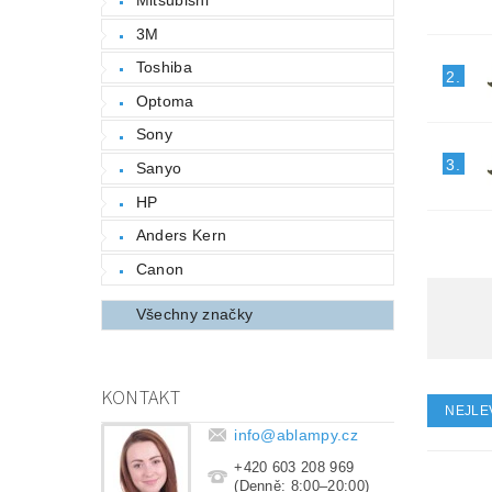
3M
Toshiba
2.
Optoma
Sony
3.
Sanyo
HP
Anders Kern
Canon
Všechny značky
KONTAKT
NEJLE
info
@
ablampy.cz
+420 603 208 969
(Denně: 8:00–20:00)