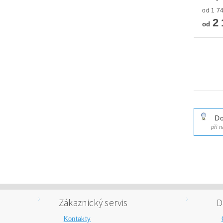
2 
od
Do
při 
Zákaznický servis
D
Kontakty