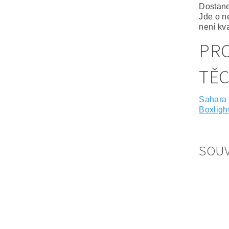
Dostane
Jde o n
není kva
PRO
TĚ
Sahara
Boxligh
SOUV