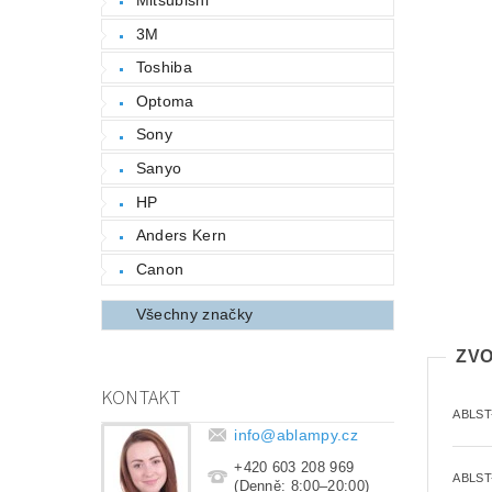
3M
Toshiba
Optoma
Sony
Sanyo
HP
Anders Kern
Canon
Všechny značky
ZVO
KONTAKT
ABLST
info
@
ablampy.cz
+420 603 208 969
ABLST
(Denně: 8:00–20:00)