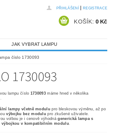
|
PŘIHLÁŠENÍ
REGISTRACE
KOŠÍK:
0 Kč
JAK VYBRAT LAMPU
lampa číslo 1730093
O 1730093
ovou lampu číslo
1730093
máme hned v několika
.
nální lampy včetně modulu
pro bleskovou výměnu, až po
nou
výbojku bez modulu
pro zkušené uživatele.
rou volbou je i cenově výhodná
generická lampa s
í výbojkou v kompatibilním modulu
.