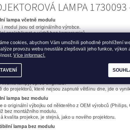
JEKTOROVÁ LAMPA 1730093 -
lní lampa včetně modulu
 i modul jsou od originálního výrobce.
ní spolehlivost a výdrž bez kompromisů.
cká lampa včetně modulu
áme cookies, abychom Vám umožnili pohodlné prohlížení w
nalýze provozu webu neustále zlepšovali jeho funkce, výkon 
obré řešení, za dobrou cenu. Kvalitní originální výbojka od 
, Iwasaki, Matsushita, Ushio) s montážním modulem od komp
elnost.
Více informací.
proti plnému originálu je minimální.
TAVENÍ
SOUHL
ibilní lampa s modulem
 i modul od alternativního výrobce. Cenově velmi dobré řeše
í kvalita lampy, oproti originálu.
 do projektorů, které nejsou zapnuté většinu dne, jde o vynik
lní lampa bez modulu
e o originální výbojku od některého z OEM výrobců (Philips, 
iž bez montážního modulu.
 kvalita projekce, je stejná, jako u nového projektoru.
ibilní lampa bez modulu