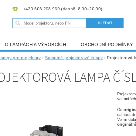
+420 603 208 969
O LAMPÁCH A VÝROBCÍCH
OBCHODNÍ PODMÍNKY
Lampy pro projektory
Samotné projektorové lampy
Projektorová 
OJEKTOROVÁ LAMPA ČÍSL
Projektor
variantách
Od
origi
samostat
Velmi dob
origináln