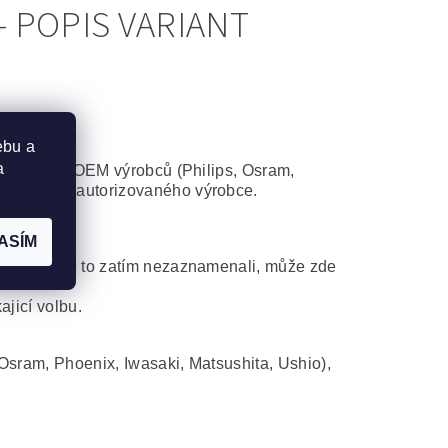
 POPIS VARIANT
ebu a
a
některého z OEM výrobců (Philips, Osram,
atibilního autorizovaného výrobce.
ASÍM
ní. Ač jsme to zatím nezaznamenali, může zde
ajicí volbu.
Osram, Phoenix, Iwasaki, Matsushita, Ushio),