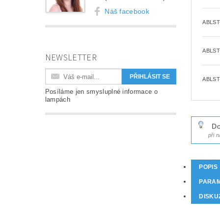
Náš facebook
ABLST
ABLST
NEWSLETTER
ABLST
Posíláme jen smysluplné informace o
lampách
Do
při 
POPIS
PARA
DISKU