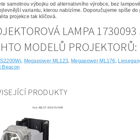
te samotnou výbojku od alternativního výrobce, bez lampov
ejlevnější variantu, kterou nabízíme. Doporučujeme spíše do 
lita projekce tak klíčová.
JEKTOROVÁ LAMPA 1730093
CHTO MODELŮ PROJEKTORŮ:
 S2200Wi
,
Megapower ML123
,
Megapower ML176
,
Liesegan
t Beacon
ISEJÍCÍ PRODUKTY
Kód:
ABLST-8159-05-6546