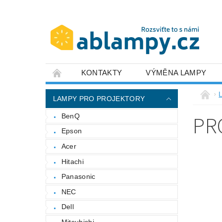
KONTAKTY
VÝMĚNA LAMPY
LAMPY PRO PROJEKTORY
PR
BenQ
Epson
Acer
Hitachi
Panasonic
NEC
Dell
Mitsubishi