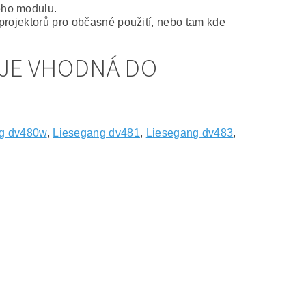
ého modulu.
projektorů pro občasné použití, nebo tam kde
 JE VHODNÁ DO
g dv480w
,
Liesegang dv481
,
Liesegang dv483
,