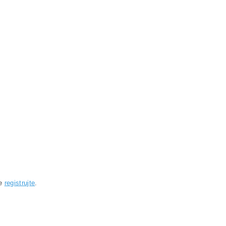
se
registrujte
.