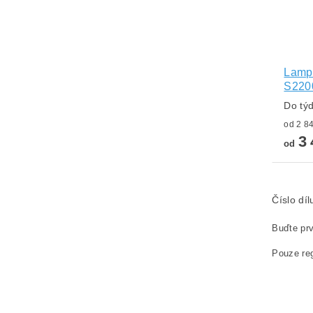
Lampa
S220
Do tý
3 
od
Číslo dí
Buďte prv
Pouze reg