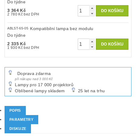
Do týdne
3 364 Kč
2 780 Kč bez DPH
Kompatibilní lampa bez modulu
ABLST-65-05
Do týdne
2 335 Kč
1 930 Kč bez DPH
Doprava zdarma
při nákupu nad 3 000 Kč
Lampy pro 17 000 projektorů
Oblíbené lampy skladem
25 let na trhu
POPIS
PARAMETRY
DISKUZE