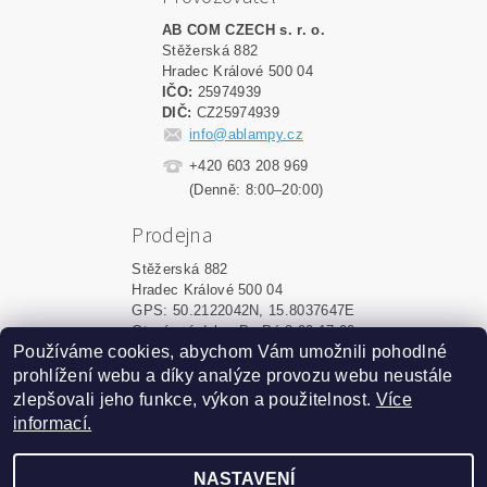
AB COM CZECH s. r. o.
Stěžerská 882
Hradec Králové 500 04
IČO:
25974939
DIČ:
CZ25974939
info@ablampy.cz
+420 603 208 969
(Denně: 8:00–20:00)
Prodejna
Stěžerská 882
Hradec Králové 500 04
GPS: 50.2122042N, 15.8037647E
Otevírací doba: Po-Pá 8:00-17:00
Používáme cookies, abychom Vám umožnili pohodlné
prohlížení webu a díky analýze provozu webu neustále
Upravit nastavení cookies
2026 ©
ablampy.cz
, všechna práva vyhrazena
zlepšovali jeho funkce, výkon a použitelnost.
Více
informací.
Vytvořil Shoptet
NASTAVENÍ
Podle zákona o evidenci tržeb