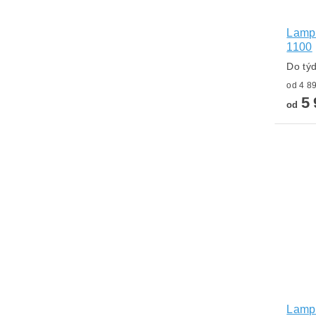
Lampa
1100
Do tý
5 
od
Lampa