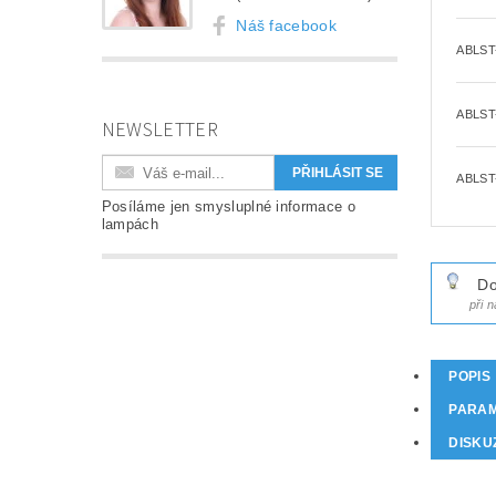
Náš facebook
ABLST
ABLST
NEWSLETTER
ABLST
Posíláme jen smysluplné informace o
lampách
Do
při 
POPIS
PARA
DISKU