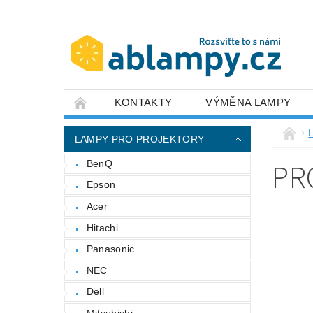
KONTAKTY
VÝMĚNA LAMPY
LAMPY PRO PROJEKTORY
PR
BenQ
Epson
Acer
Hitachi
Panasonic
NEC
Dell
Mitsubishi