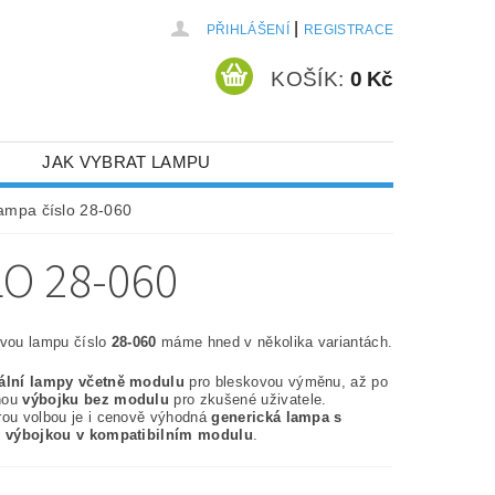
|
PŘIHLÁŠENÍ
REGISTRACE
KOŠÍK:
0 Kč
JAK VYBRAT LAMPU
lampa číslo 28-060
O 28-060
ovou lampu číslo
28-060
máme hned v několika variantách.
nální lampy včetně modulu
pro bleskovou výměnu, až po
nou
výbojku bez modulu
pro zkušené uživatele.
rou volbou je i cenově výhodná
generická lampa s
í výbojkou v kompatibilním modulu
.