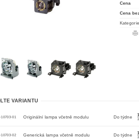
Cena
Cena be
Kategori
LTE VARIANTU
Originální lampa včetně modulu
Do týdne
-10703-01
Generická lampa včetně modulu
Do týdne
-10703-02