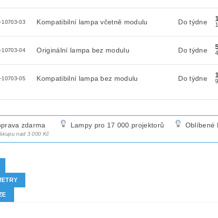
Kompatibilní lampa včetně modulu
Do týdne
-10703-03
Originální lampa bez modulu
Do týdne
-10703-04
Kompatibilní lampa bez modulu
Do týdne
-10703-05
prava zdarma
Lampy pro 17 000 projektorů
Oblíbené 
nákupu nad 3 000 Kč
METRY
ZE