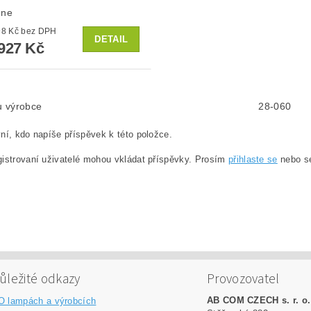
dne
od 4 898 Kč bez DPH
DETAIL
927 Kč
lu výrobce
28-060
ní, kdo napíše příspěvek k této položce.
istrovaní uživatelé mohou vkládat příspěvky. Prosím
přihlaste se
nebo 
ůležité odkazy
Provozovatel
AB COM CZECH s. r. o.
O lampách a výrobcích