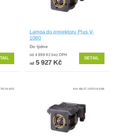
Lampa do projektoru Plus V-
1080
Do týdne
od 4 898 Kč bez DPH
TAIL
DETAIL
5 927 Kč
od
703-04-8152
Kód:
ABLST-10703-04-8186