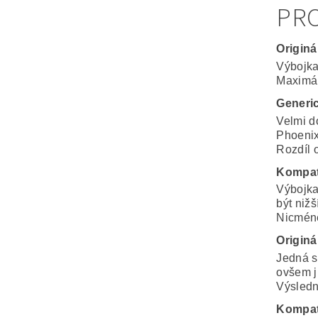
PRO
Originá
Výbojka
Maximál
Generi
Velmi d
Phoenix
Rozdíl o
Kompat
Výbojka
být nižš
Nicméně
Originá
Jedná s
ovšem j
Výsledná
Kompat