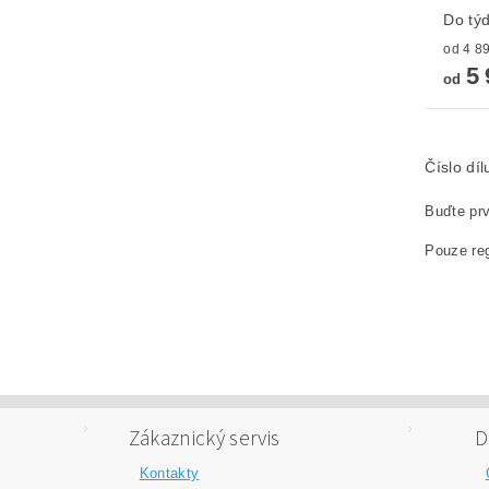
Do tý
5 
od
Číslo dí
Buďte prv
Pouze reg
Zákaznický servis
D
Kontakty