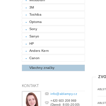
3M
Toshiba
Optoma
Sony
Sanyo
HP
Anders Kern
Canon
Všechny značky
ZVO
KONTAKT
ABLST
info
@
ablampy.cz
+420 603 208 969
ABLST
(Denně: 8:00–20:00)