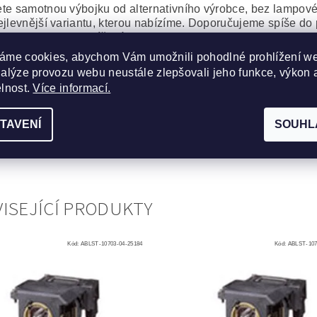
te samotnou výbojku od alternativního výrobce, bez lampov
ejlevnější variantu, kterou nabízíme. Doporučujeme spíše do 
lita projekce tak klíčová.
áme cookies, abychom Vám umožnili pohodlné prohlížení w
JEKTOROVÁ LAMPA 28-060 
nalýze provozu webu neustále zlepšovali jeho funkce, výkon 
elnost.
Více informací.
DELŮ PROJEKTORŮ:
TAVENÍ
SOUHL
1080
,
Plus V-1100
,
Plus V-120
,
Plus V-1100Z
,
Plus V-807
,
IB
 Image Pro 8064
,
Dukane Image Pro 8066
ISEJÍCÍ PRODUKTY
Kód:
ABLST-10703-04-25184
Kód:
ABLST-107