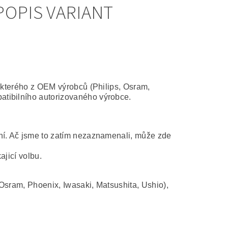
POPIS VARIANT
některého z OEM výrobců (Philips, Osram,
atibilního autorizovaného výrobce.
ní. Ač jsme to zatím nezaznamenali, může zde
ajicí volbu.
Osram, Phoenix, Iwasaki, Matsushita, Ushio),