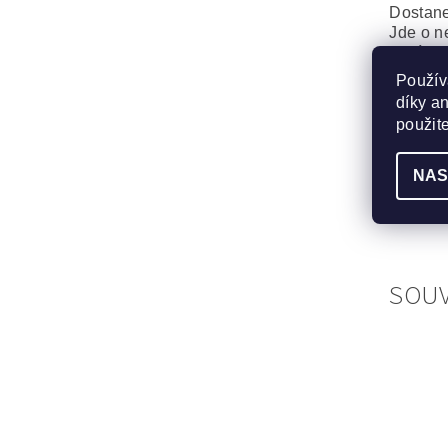
Dostane
Jde o n
není kva
Použív
PRO
díky a
použit
MO
NAS
Plus V-
Dukane
SOUV