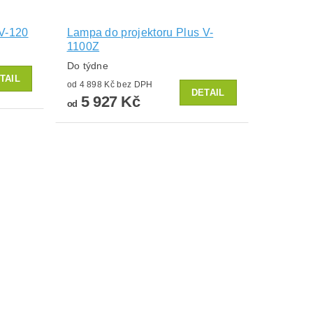
 V-120
Lampa do projektoru Plus V-
1100Z
Do týdne
TAIL
od 4 898 Kč bez DPH
DETAIL
5 927 Kč
od