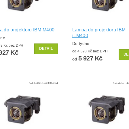
 do projektoru IBM M400
Lampa do projektoru IBM
iLM400
dne
Do týdne
od 4 898 Kč bez DPH
DETAIL
927 Kč
od 4 898 Kč bez DPH
DE
5 927 Kč
od
Kód:
ABLST-10703-04-8151
Kód:
ABLST-10