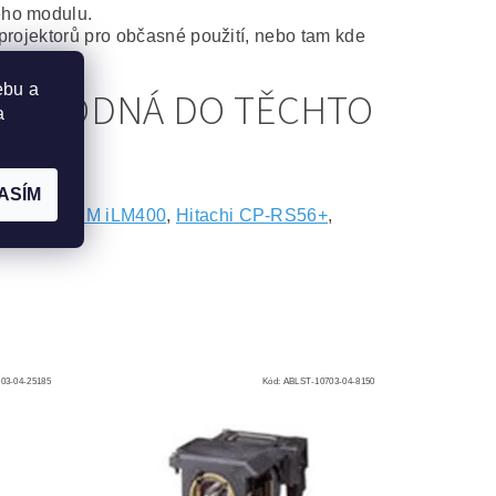
ého modulu.
projektorů pro občasné použití, nebo tam kde
ebu a
JE VHODNÁ DO TĚCHTO
a
ASÍM
M M400
,
IBM iLM400
,
Hitachi CP-RS56+
,
03-04-25185
Kód:
ABLST-10703-04-8150