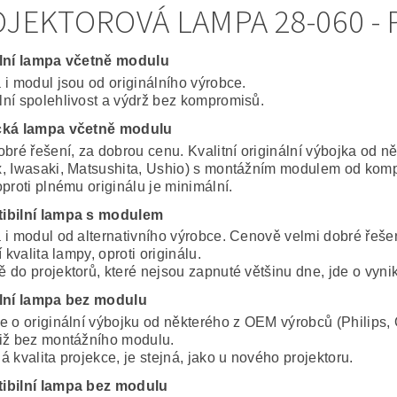
JEKTOROVÁ LAMPA 28-060 - 
lní lampa včetně modulu
 i modul jsou od originálního výrobce.
ní spolehlivost a výdrž bez kompromisů.
cká lampa včetně modulu
obré řešení, za dobrou cenu. Kvalitní originální výbojka od 
, Iwasaki, Matsushita, Ushio) s montážním modulem od komp
proti plnému originálu je minimální.
ibilní lampa s modulem
 i modul od alternativního výrobce. Cenově velmi dobré řeše
í kvalita lampy, oproti originálu.
 do projektorů, které nejsou zapnuté většinu dne, jde o vynik
lní lampa bez modulu
e o originální výbojku od některého z OEM výrobců (Philips, 
iž bez montážního modulu.
 kvalita projekce, je stejná, jako u nového projektoru.
ibilní lampa bez modulu