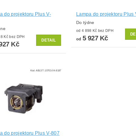
 do projektoru Plus V-
Lampa do projektoru Plus
Do týdne
dne
od 4 898 Kč bez DPH
DE
5 927 Kč
od 4 898 Kč bez DPH
od
DETAIL
927 Kč
Kód:
ABLST-10703-04-8187
 do projektoru Plus V-807