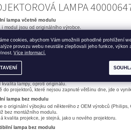
JEKTOROVÁ LAMPA 40000647 
lní lampa včetně modulu
 i modul jsou od originálního výrobce.
ní spolehlivost a výdrž bez kompromisů.
áme cookies, abychom Vám umožnili pohodlné prohlížení w
cká lampa včetně modulu
nalýze provozu webu neustále zlepšovali jeho funkce, výkon 
obré řešení, za dobrou cenu. Kvalitní originální výbojka od 
elnost.
Více informací.
, Iwasaki, Matsushita, Ushio) s montážním modulem od komp
proti plnému originálu je minimální.
TAVENÍ
SOUHL
ibilní lampa s modulem
 i modul od alternativního výrobce. Cenově velmi dobré řeše
í kvalita lampy, oproti originálu.
 do projektorů, které nejsou zapnuté většinu dne, jde o vynik
lní lampa bez modulu
e o originální výbojku od některého z OEM výrobců (Philips, 
iž bez montážního modulu.
 kvalita projekce, je stejná, jako u nového projektoru.
ibilní lampa bez modulu