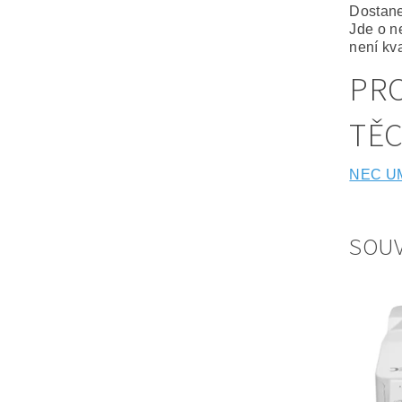
Dostane
Jde o n
není kva
PRO
TĚ
NEC U
SOUV