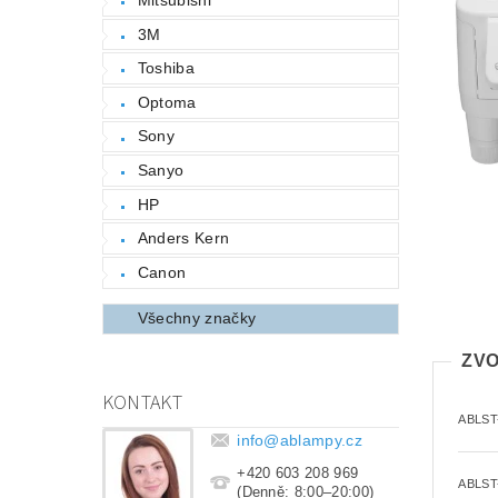
3M
Toshiba
Optoma
Sony
Sanyo
HP
Anders Kern
Canon
Všechny značky
ZVO
KONTAKT
ABLST
info
@
ablampy.cz
+420 603 208 969
ABLST
(Denně: 8:00–20:00)