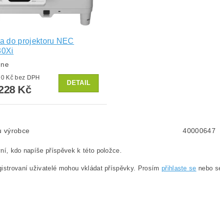
a do projektoru NEC
0Xi
dne
od 6 800 Kč bez DPH
DETAIL
228 Kč
lu výrobce
40000647
ní, kdo napíše příspěvek k této položce.
istrovaní uživatelé mohou vkládat příspěvky. Prosím
přihlaste se
nebo 