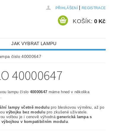
|
PŘIHLÁŠENÍ
REGISTRACE
KOŠÍK:
0 Kč
JAK VYBRAT LAMPU
lampa číslo 40000647
O 40000647
ovou lampu číslo
40000647
máme hned v několika
.
nální lampy včetně modulu
pro bleskovou výměnu, až po
nou
výbojku bez modulu
pro zkušené uživatele.
rou volbou je i cenově výhodná
generická lampa s
í výbojkou v kompatibilním modulu
.