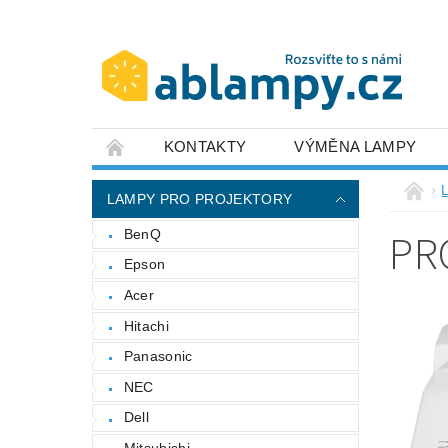
KONTAKTY
VÝMĚNA LAMPY
LAMPY PRO PROJEKTORY
PR
BenQ
Epson
Acer
Hitachi
Panasonic
NEC
Dell
Mitsubishi