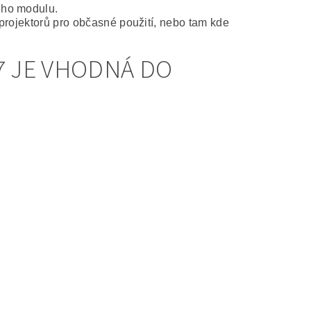
ého modulu.
projektorů pro občasné použití, nebo tam kde
7 JE VHODNÁ DO