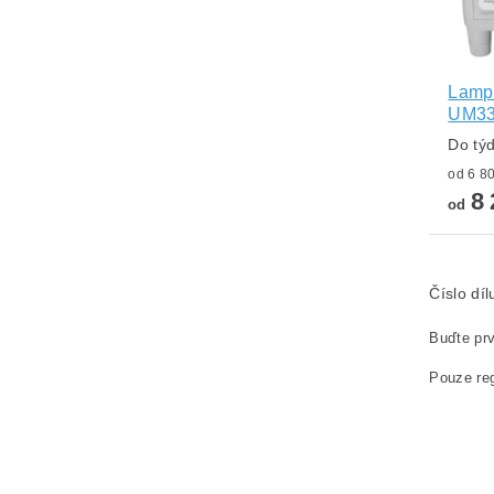
Lamp
UM33
Do tý
8 
od
Číslo dí
Buďte prv
Pouze reg