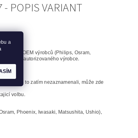
- POPIS VARIANT
ebu a
a
některého z OEM výrobců (Philips, Osram,
atibilního autorizovaného výrobce.
ASÍM
ní. Ač jsme to zatím nezaznamenali, může zde
ajicí volbu.
Osram, Phoenix, Iwasaki, Matsushita, Ushio),