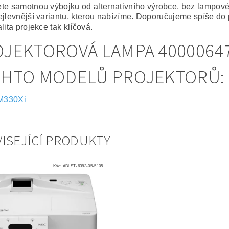
te samotnou výbojku od alternativního výrobce, bez lampov
ejlevnější variantu, kterou nabízíme. Doporučujeme spíše do 
lita projekce tak klíčová.
JEKTOROVÁ LAMPA 4000064
CHTO MODELŮ PROJEKTORŮ:
M330Xi
ISEJÍCÍ PRODUKTY
Kód:
ABLST-6383-05-5105