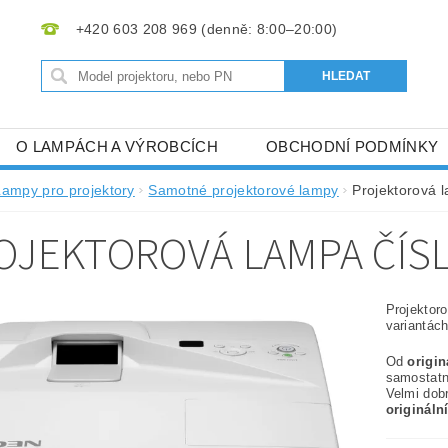
+420 603 208 969
O LAMPÁCH A VÝROBCÍCH
OBCHODNÍ PODMÍNKY
Lampy pro projektory
Samotné projektorové lampy
Projektorová 
OJEKTOROVÁ LAMPA ČÍSL
Projektor
variantách
Od
origi
samostat
Velmi dob
origináln