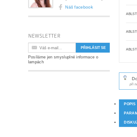
Náš facebook
ABLST
ABLST
NEWSLETTER
ABLST
Posíláme jen smysluplné informace o
lampách
Do
při 
POPIS
PARA
DISKU