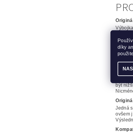
PRO
Originá
Výbojka
Maximál
Použív
Generi
díky a
Velmi d
použit
Phoenix
Rozdíl o
NAS
Kompat
Výbojka
být nižš
Nicméně
Originá
Jedná s
ovšem j
Výsledná
Kompat