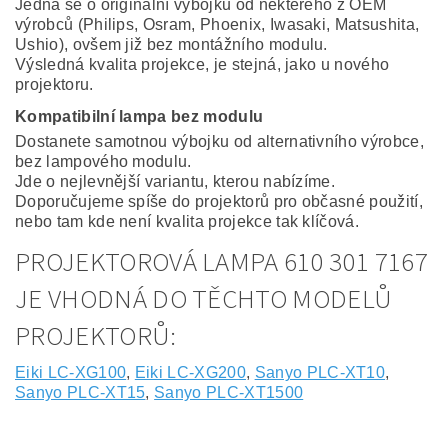
Jedná se o originální výbojku od některého z OEM
výrobců (Philips, Osram, Phoenix, Iwasaki, Matsushita,
Ushio), ovšem již bez montážního modulu.
Výsledná kvalita projekce, je stejná, jako u nového
projektoru.
Kompatibilní lampa bez modulu
Dostanete samotnou výbojku od alternativního výrobce,
bez lampového modulu.
Jde o nejlevnější variantu, kterou nabízíme.
Doporučujeme spíše do projektorů pro občasné použití,
nebo tam kde není kvalita projekce tak klíčová.
PROJEKTOROVÁ LAMPA 610 301 7167
JE VHODNÁ DO TĚCHTO MODELŮ
PROJEKTORŮ:
Eiki LC-XG100
,
Eiki LC-XG200
,
Sanyo PLC-XT10
,
Sanyo PLC-XT15
,
Sanyo PLC-XT1500