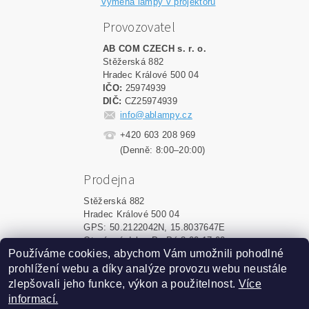
Výměna lampy v projektoru
Provozovatel
AB COM CZECH s. r. o.
Stěžerská 882
Hradec Králové 500 04
IČO:
25974939
DIČ:
CZ25974939
info@ablampy.cz
+420 603 208 969
(Denně: 8:00–20:00)
Prodejna
Stěžerská 882
Hradec Králové 500 04
GPS: 50.2122042N, 15.8037647E
Otevírací doba: Po-Pá 8:00-17:00
Používáme cookies, abychom Vám umožnili pohodlné
prohlížení webu a díky analýze provozu webu neustále
Upravit nastavení cookies
2026 ©
ablampy.cz
, všechna práva vyhrazena
zlepšovali jeho funkce, výkon a použitelnost.
Více
informací.
Vytvořil Shoptet