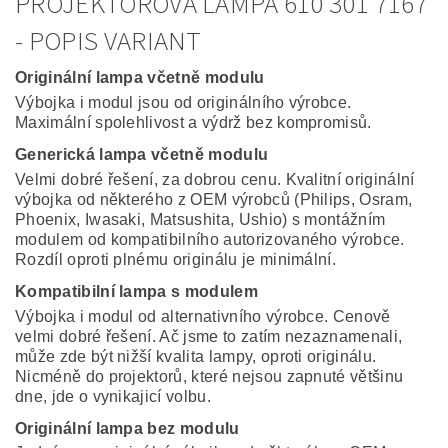
PROJEKTOROVÁ LAMPA 610 301 7167
- POPIS VARIANT
Originální lampa včetně modulu
Výbojka i modul jsou od originálního výrobce.
Maximální spolehlivost a výdrž bez kompromisů.
Generická lampa včetně modulu
Velmi dobré řešení, za dobrou cenu. Kvalitní originální
výbojka od některého z OEM výrobců (Philips, Osram,
Phoenix, Iwasaki, Matsushita, Ushio) s montážním
modulem od kompatibilního autorizovaného výrobce.
Rozdíl oproti plnému originálu je minimální.
Kompatibilní lampa s modulem
Výbojka i modul od alternativního výrobce. Cenově
velmi dobré řešení. Ač jsme to zatím nezaznamenali,
může zde být nižší kvalita lampy, oproti originálu.
Nicméně do projektorů, které nejsou zapnuté většinu
dne, jde o vynikajicí volbu.
Originální lampa bez modulu