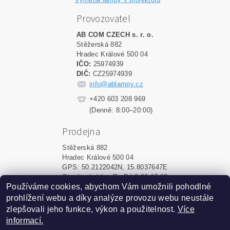
Provozovatel
AB COM CZECH s. r. o.
Stěžerská 882
Hradec Králové 500 04
IČO:
25974939
DIČ:
CZ25974939
info@ablampy.cz
+420 603 208 969
(Denně: 8:00–20:00)
Prodejna
Stěžerská 882
Hradec Králové 500 04
GPS: 50.2122042N, 15.8037647E
Otevírací doba: Po-Pá 8:00-17:00
Používáme cookies, abychom Vám umožnili pohodlné
prohlížení webu a díky analýze provozu webu neustále
Upravit nastavení cookies
2026 ©
ablampy.cz
, všechna práva vyhrazena
zlepšovali jeho funkce, výkon a použitelnost.
Více
informací.
Vytvořil Shoptet