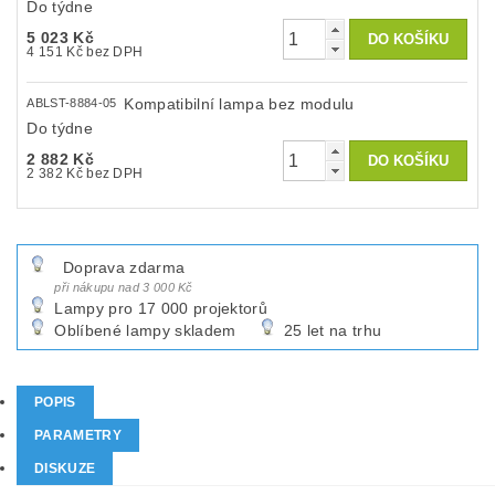
Do týdne
5 023 Kč
4 151 Kč bez DPH
Kompatibilní lampa bez modulu
ABLST-8884-05
Do týdne
2 882 Kč
2 382 Kč bez DPH
Doprava zdarma
při nákupu nad 3 000 Kč
Lampy pro 17 000 projektorů
Oblíbené lampy skladem
25 let na trhu
POPIS
PARAMETRY
DISKUZE