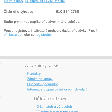
DLP-765S
,
Dongwon DVM-F75M
Číslo dílu výrobce
610 334 2788
Buďte první, kdo napíše příspěvek k této položce.
Pouze registrovaní uživatelé mohou vkládat příspěvky. Prosím
přihlaste se
nebo se
registrujte
.
Zákaznický servis
Kontakty
Záruka na lampy
Obchodní podmínky
Informace o zpracování osobních údajů
Důležité odkazy
O lampách a výrobcích
Výměna lampy v projektoru