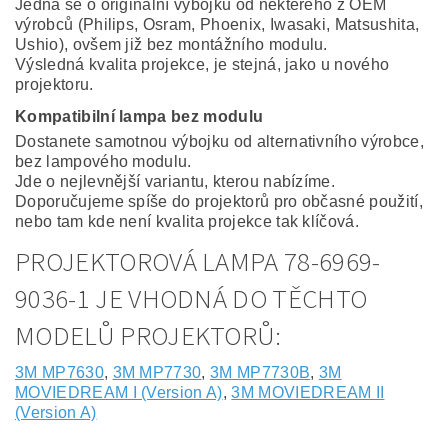
Jedná se o originální výbojku od některého z OEM
výrobců (Philips, Osram, Phoenix, Iwasaki, Matsushita,
Ushio), ovšem již bez montážního modulu.
Výsledná kvalita projekce, je stejná, jako u nového
projektoru.
Kompatibilní lampa bez modulu
Dostanete samotnou výbojku od alternativního výrobce,
bez lampového modulu.
Jde o nejlevnější variantu, kterou nabízíme.
Doporučujeme spíše do projektorů pro občasné použití,
nebo tam kde není kvalita projekce tak klíčová.
PROJEKTOROVÁ LAMPA 78-6969-
9036-1 JE VHODNÁ DO TĚCHTO
MODELŮ PROJEKTORŮ:
3M MP7630
,
3M MP7730
,
3M MP7730B
,
3M
MOVIEDREAM I (Version A)
,
3M MOVIEDREAM II
(Version A)