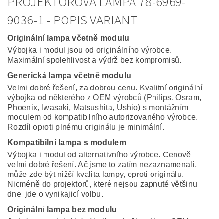
PROJEKTOROVÁ LAMPA 78-6969-
9036-1 - POPIS VARIANT
Originální lampa včetně modulu
Výbojka i modul jsou od originálního výrobce.
Maximální spolehlivost a výdrž bez kompromisů.
Generická lampa včetně modulu
Velmi dobré řešení, za dobrou cenu. Kvalitní originální
výbojka od některého z OEM výrobců (Philips, Osram,
Phoenix, Iwasaki, Matsushita, Ushio) s montážním
modulem od kompatibilního autorizovaného výrobce.
Rozdíl oproti plnému originálu je minimální.
Kompatibilní lampa s modulem
Výbojka i modul od alternativního výrobce. Cenově
velmi dobré řešení. Ač jsme to zatím nezaznamenali,
může zde být nižší kvalita lampy, oproti originálu.
Nicméně do projektorů, které nejsou zapnuté většinu
dne, jde o vynikajicí volbu.
Originální lampa bez modulu