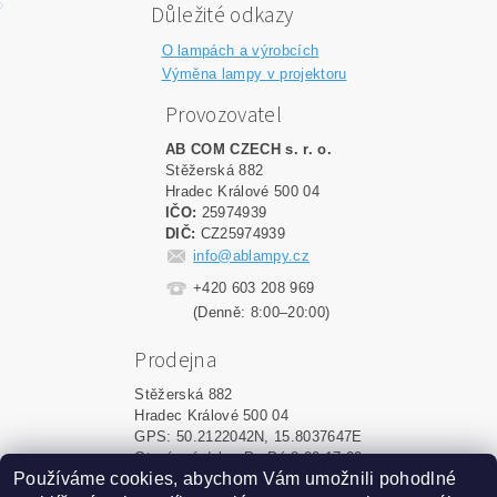
Důležité odkazy
O lampách a výrobcích
Výměna lampy v projektoru
Provozovatel
AB COM CZECH s. r. o.
Stěžerská 882
Hradec Králové 500 04
IČO:
25974939
DIČ:
CZ25974939
info@ablampy.cz
+420 603 208 969
(Denně: 8:00–20:00)
Prodejna
Stěžerská 882
Hradec Králové 500 04
GPS: 50.2122042N, 15.8037647E
Otevírací doba: Po-Pá 8:00-17:00
Používáme cookies, abychom Vám umožnili pohodlné