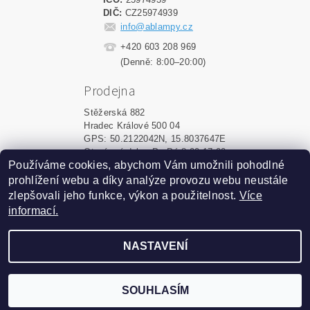
DIČ:
CZ25974939
info@ablampy.cz
+420 603 208 969
(Denně: 8:00–20:00)
Prodejna
Stěžerská 882
Hradec Králové 500 04
GPS: 50.2122042N, 15.8037647E
Otevírací doba: Po-Pá 8:00-17:00
Používáme cookies, abychom Vám umožnili pohodlné
prohlížení webu a díky analýze provozu webu neustále
Upravit nastavení cookies
2026 ©
ablampy.cz
, všechna práva vyhrazena
zlepšovali jeho funkce, výkon a použitelnost.
Více
informací.
Vytvořil Shoptet
NASTAVENÍ
Podle zákona o evidenci tržeb
je prodávající povinen
vystavit kupujícímu účtenku.
Zároveň je povinen
zaevidovat přijatou tržbu u
SOUHLASÍM
správce daně online; v
případě technického výpadku
pak nejpozději do 48 hodin.