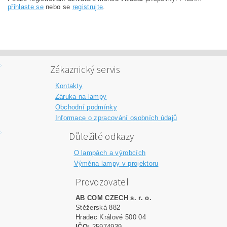
přihlaste se
nebo se
registrujte
.
Zákaznický servis
Kontakty
Záruka na lampy
Obchodní podmínky
Informace o zpracování osobních údajů
Důležité odkazy
O lampách a výrobcích
Výměna lampy v projektoru
Provozovatel
AB COM CZECH s. r. o.
Stěžerská 882
Hradec Králové 500 04
IČO:
25974939