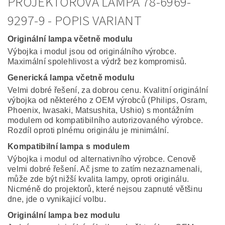
PROJEKTOROVÁ LAMPA 78-6969-
9297-9 - POPIS VARIANT
Originální lampa včetně modulu
Výbojka i modul jsou od originálního výrobce.
Maximální spolehlivost a výdrž bez kompromisů.
Generická lampa včetně modulu
Velmi dobré řešení, za dobrou cenu. Kvalitní originální
výbojka od některého z OEM výrobců (Philips, Osram,
Phoenix, Iwasaki, Matsushita, Ushio) s montážním
modulem od kompatibilního autorizovaného výrobce.
Rozdíl oproti plnému originálu je minimální.
Kompatibilní lampa s modulem
Výbojka i modul od alternativního výrobce. Cenově
velmi dobré řešení. Ač jsme to zatím nezaznamenali,
může zde být nižší kvalita lampy, oproti originálu.
Nicméně do projektorů, které nejsou zapnuté většinu
dne, jde o vynikajicí volbu.
Originální lampa bez modulu