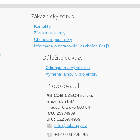
Zákaznický servis
Kontakty
Záruka na lampy
Obchodní podmínky
Informace o zpracování osobních údajů
Důležité odkazy
O lampách a výrobcích
Výměna lampy v projektoru
Provozovatel
AB COM CZECH s. r. o.
Stěžerská 882
Hradec Králové 500 04
IČO:
25974939
DIČ:
CZ25974939
info@ablampy.cz
+420 603 208 969