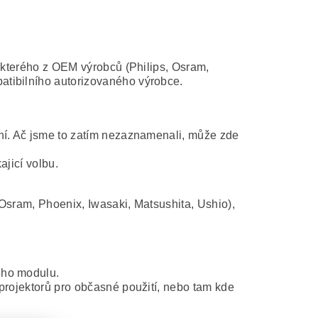
některého z OEM výrobců (Philips, Osram,
atibilního autorizovaného výrobce.
ní. Ač jsme to zatím nezaznamenali, může zde
ajicí volbu.
Osram, Phoenix, Iwasaki, Matsushita, Ushio),
ého modulu.
projektorů pro občasné použití, nebo tam kde