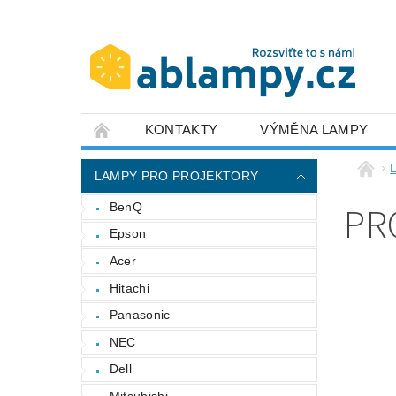
KONTAKTY
VÝMĚNA LAMPY
LAMPY PRO PROJEKTORY
PR
BenQ
Epson
Acer
Hitachi
Panasonic
NEC
Dell
Mitsubishi