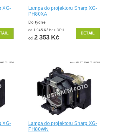
p XG-
Lampa do projektoru Sharp XG-
PH80XA
Do týdne
od 1 945 Kč bez DPH
TAIL
DETAIL
2 353 Kč
od
000-03-1856
Kód:
ABLST-2000-03-81768
p XG-
Lampa do projektoru Sharp XG-
PH80WN