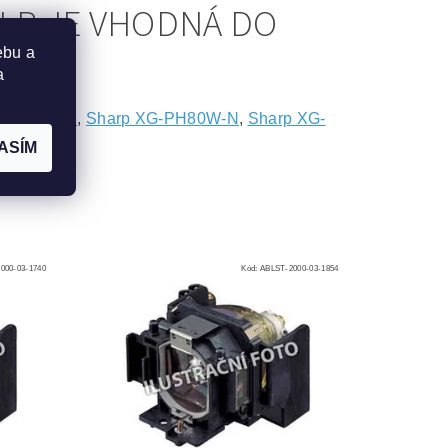
LP JE VHODNÁ DO
ebu a
a
G-PH80X-N
,
Sharp XG-PH80W-N
,
Sharp XG-
ASÍM
000-03-1740
Kód:
ABLST-2000-03-1854