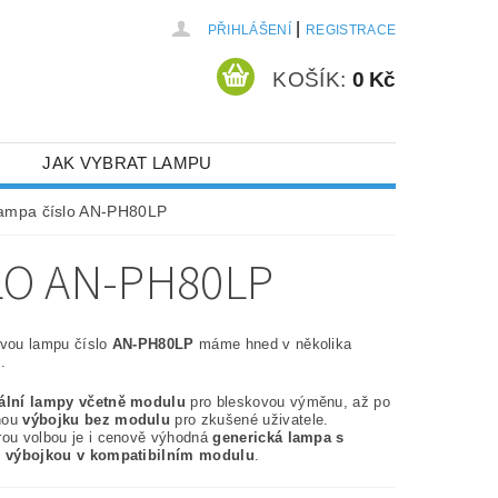
|
PŘIHLÁŠENÍ
REGISTRACE
KOŠÍK:
0 Kč
JAK VYBRAT LAMPU
lampa číslo AN-PH80LP
LO AN-PH80LP
ovou lampu číslo
AN-PH80LP
máme hned v několika
.
nální lampy včetně modulu
pro bleskovou výměnu, až po
nou
výbojku bez modulu
pro zkušené uživatele.
rou volbou je i cenově výhodná
generická lampa s
í výbojkou v kompatibilním modulu
.