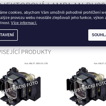
JEKTOROVÁ LAMPA AN-PH80
áme cookies, abychom Vám umožnili pohodlné prohlížení w
CHTO MODELŮ PROJEKTORŮ:
nalýze provozu webu neustále zlepšovali jeho funkce, výkon 
elnost.
Více informací.
XG-PH80X
,
Sharp XG-PH80W
,
Sharp XG-PH80XA
,
Sharp X
N
,
Sharp XG-PH80XN
TAVENÍ
SOUHL
ISEJÍCÍ PRODUKTY
Kód:
ABLST-2000-03-1739
Kód:
ABLST-2