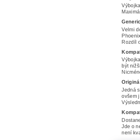
Výbojka
Maximál
Generi
Velmi d
Phoenix
Rozdíl o
Kompat
Výbojka
být nižš
Nicméně
Originá
Jedná s
ovšem j
Výsledná
Kompat
Dostane
Jde o n
není kva