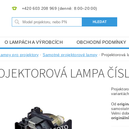
+420 603 208 969
O LAMPÁCH A VÝROBCÍCH
OBCHODNÍ PODMÍNKY
Lampy pro projektory
Samotné projektorové lampy
Projektorová 
OJEKTOROVÁ LAMPA ČÍS
Projektor
variantách
Od
origi
samostat
Velmi dob
origináln