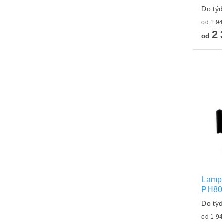
Do tý
2 
od
Lampa
PH8
Do tý