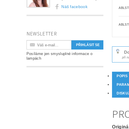
Náš facebook
ABLST
ABLST
NEWSLETTER
Do
Posíláme jen smysluplné informace o
při 
lampách
POPIS
PARA
DISKU
PRO
Originá