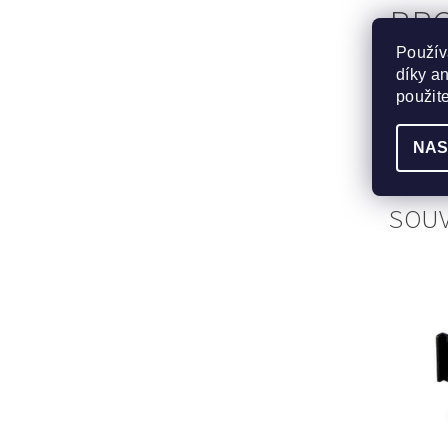
PRO
Použív
TĚ
díky a
použit
Sharp 
PH80W
NAS
SOUV