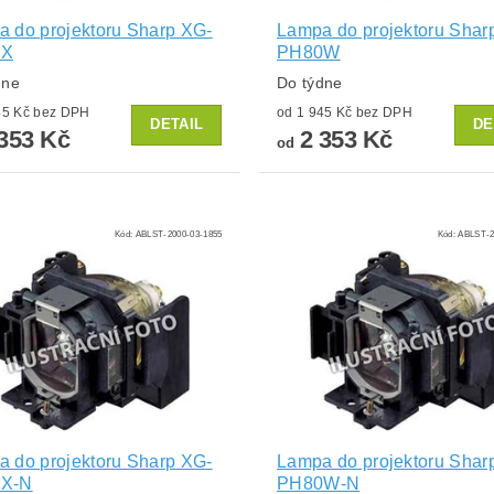
 do projektoru Sharp XG-
Lampa do projektoru Shar
0X
PH80W
dne
Do týdne
od 1 945 Kč bez DPH
od 1 945 Kč bez DPH
DETAIL
DE
353 Kč
2 353 Kč
od
Kód:
ABLST-2000-03-1855
Kód:
ABLST-2
 do projektoru Sharp XG-
Lampa do projektoru Shar
X-N
PH80W-N