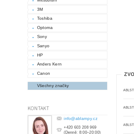
3M
Toshiba
Optoma
Sony
Sanyo
HP
Anders Kern
Canon
ZVO
Všechny značky
ABLST
KONTAKT
ABLST
info
@
ablampy.cz
ABLST
+420 603 208 969
(Denně: 8:00–20:00)