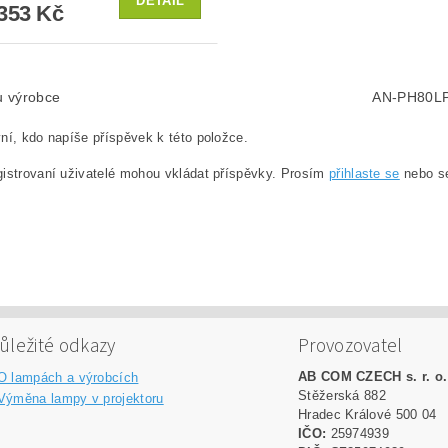
DETAIL
353 Kč
lu výrobce
AN-PH80L
ní, kdo napíše příspěvek k této položce.
istrovaní uživatelé mohou vkládat příspěvky. Prosím
přihlaste se
nebo 
ůležité odkazy
Provozovatel
AB COM CZECH s. r. o.
O lampách a výrobcích
Stěžerská 882
Výměna lampy v projektoru
Hradec Králové 500 04
IČO:
25974939