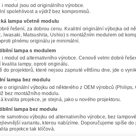
 i modul jsou od originálního výrobce.
ní spolehlivost a výdrž bez kompromisů.
cká lampa včetně modulu
obré řešení, za dobrou cenu. Kvalitní originální výbojka od 
, Iwasaki, Matsushita, Ushio) s montážním modulem od komp
proti plnému originálu je minimální.
ibilní lampa s modulem
 i modul od alternativního výrobce. Cenově velmi dobré řeše
í kvalita lampy, oproti originálu.
 do projektorů, které nejsou zapnuté většinu dne, jde o vynik
lní lampa bez modulu
e o originální výbojku od některého z OEM výrobců (Philips, 
iž bez montážního modulu.
 kvalita projekce, je stejná, jako u nového projektoru.
ibilní lampa bez modulu
te samotnou výbojku od alternativního výrobce, bez lampov
ejlevnější variantu, kterou nabízíme. Doporučujeme spíše do 
lita projekce tak klíčová.