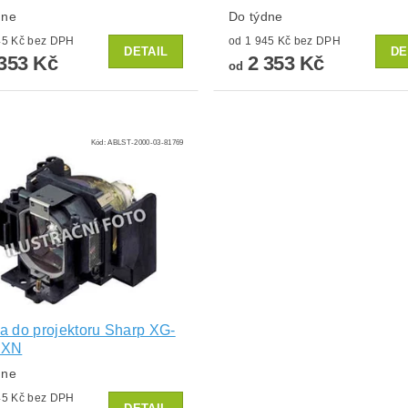
dne
Do týdne
od 1 945 Kč bez DPH
od 1 945 Kč bez DPH
DETAIL
DE
353 Kč
2 353 Kč
od
Kód:
ABLST-2000-03-81769
 do projektoru Sharp XG-
0XN
dne
od 1 945 Kč bez DPH