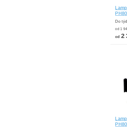
Lampa
PH8
Do tý
2 
od
Lampa
PH80