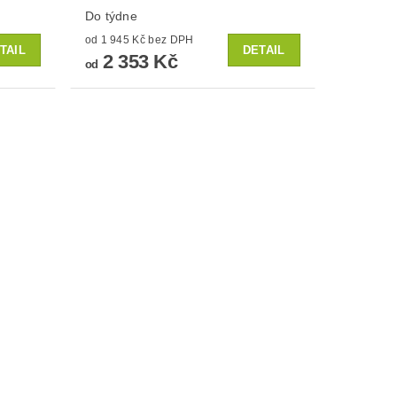
Do týdne
od 1 945 Kč bez DPH
TAIL
DETAIL
2 353 Kč
od