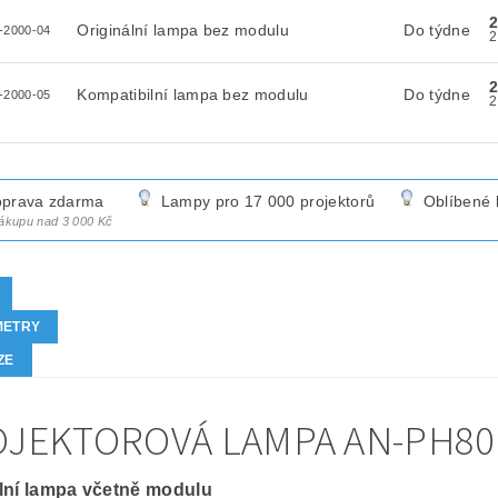
2
Originální lampa bez modulu
Do týdne
-2000-04
2
Kompatibilní lampa bez modulu
Do týdne
-2000-05
prava zdarma
Lampy pro 17 000 projektorů
Oblíbené 
nákupu nad 3 000 Kč
METRY
ZE
JEKTOROVÁ LAMPA AN-PH80L
lní lampa včetně modulu