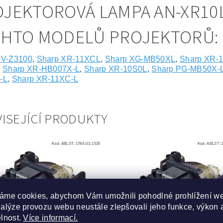
JEKTOROVÁ LAMPA AN-XR10
CHTO MODELŮ PROJEKTORŮ:
XV-Z3100
,
Sharp XR-11XCL
,
Sharp XG-MB50XL
,
Sharp XR-
,
Sharp XR-HB007X-L
,
Sharp XR-10S0L
,
Sharp PG-MB50X-
-L
,
Sharp XR-11XC-L
ISEJÍCÍ PRODUKTY
Kód:
ABLST-1784-03-1535
Kód:
ABLST-1
áme cookies, abychom Vám umožnili pohodlné prohlížení w
nalýze provozu webu neustále zlepšovali jeho funkce, výkon 
elnost.
Více informací.