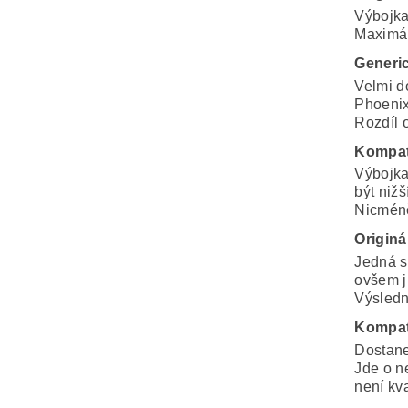
Výbojka
Maximál
Generi
Velmi d
Phoenix
Rozdíl o
Kompat
Výbojka
být nižš
Nicméně
Originá
Jedná s
ovšem j
Výsledná
Kompat
Dostane
Jde o n
není kva