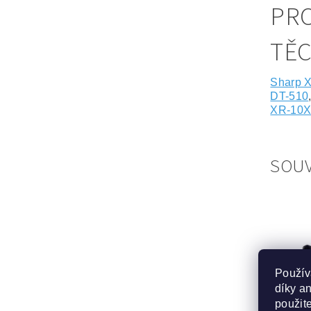
PRO
TĚ
Sharp 
DT-510
XR-10X
SOUV
Použív
díky a
použit