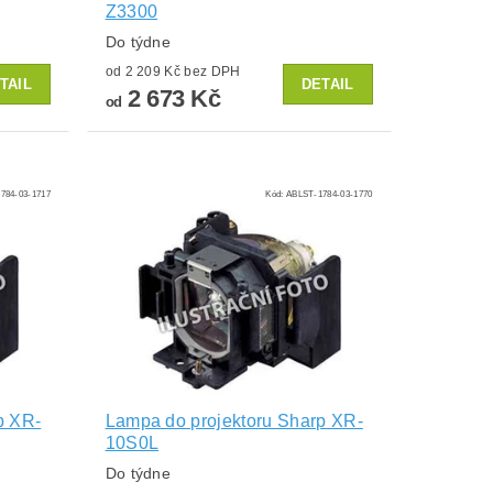
Z3300
Do týdne
od 2 209 Kč bez DPH
TAIL
DETAIL
2 673 Kč
od
784-03-1717
Kód:
ABLST-1784-03-1770
p XR-
Lampa do projektoru Sharp XR-
10S0L
Do týdne