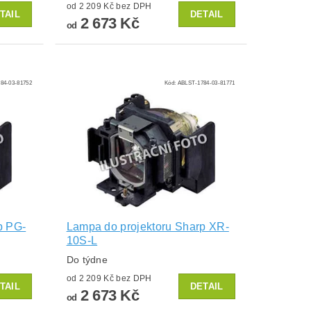
od 2 209 Kč bez DPH
TAIL
DETAIL
2 673 Kč
od
84-03-81752
Kód:
ABLST-1784-03-81771
p PG-
Lampa do projektoru Sharp XR-
10S-L
Do týdne
od 2 209 Kč bez DPH
TAIL
DETAIL
2 673 Kč
od