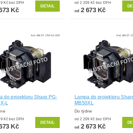
od 2 209 Kč bez DPH
od 2 209 Kč bez DPH
DETAIL
DE
673 Kč
2 673 Kč
od
Kód:
ABLST-1784-03-1810
Kód:
ABLST-17
 do projektoru Sharp PG-
Lampa do projektoru Shar
X-L
MB50XL
dne
Do týdne
od 2 209 Kč bez DPH
od 2 209 Kč bez DPH
DETAIL
DE
673 Kč
2 673 Kč
od