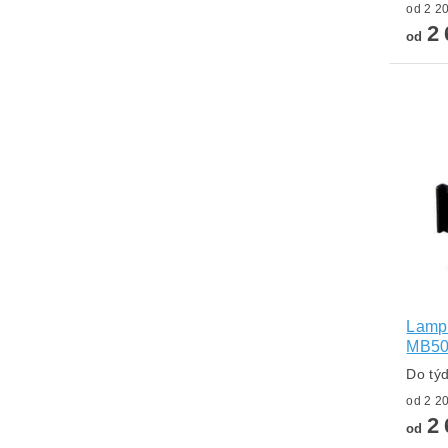
2 
od
Lampa
MB50
Do tý
2 
od