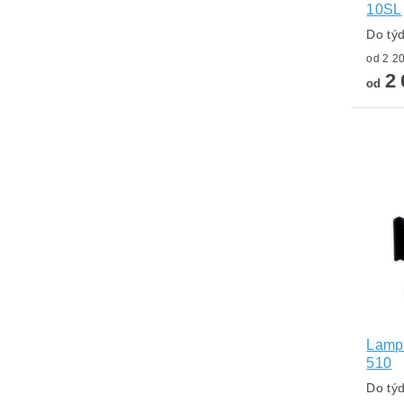
10SL
Do tý
2 
od
Lampa
510
Do tý