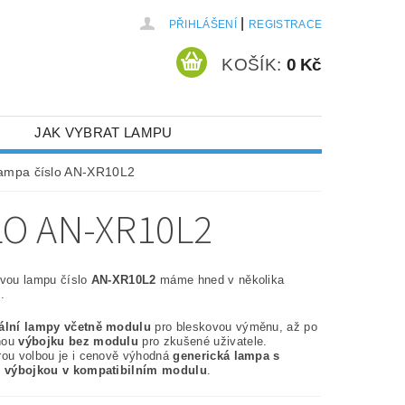
|
PŘIHLÁŠENÍ
REGISTRACE
KOŠÍK:
0 Kč
JAK VYBRAT LAMPU
lampa číslo AN-XR10L2
O AN-XR10L2
ovou lampu číslo
AN-XR10L2
máme hned v několika
.
nální lampy včetně modulu
pro bleskovou výměnu, až po
nou
výbojku bez modulu
pro zkušené uživatele.
rou volbou je i cenově výhodná
generická lampa s
í výbojkou v kompatibilním modulu
.