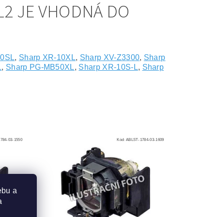
L2 JE VHODNÁ DO
10SL
,
Sharp XR-10XL
,
Sharp XV-Z3300
,
Sharp
L
,
Sharp PG-MB50XL
,
Sharp XR-10S-L
,
Sharp
784-03-1550
Kód:
ABLST-1784-03-1609
ebu a
a