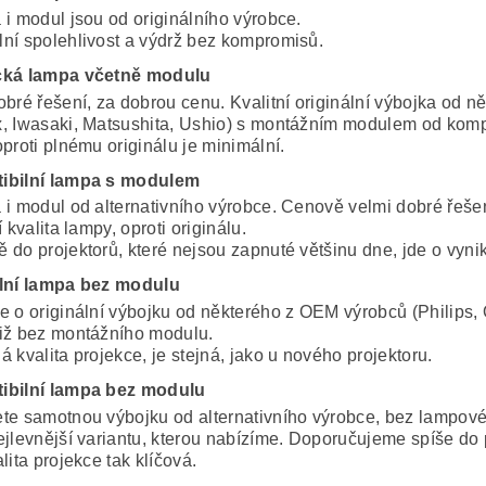
 i modul jsou od originálního výrobce.
ní spolehlivost a výdrž bez kompromisů.
cká lampa včetně modulu
obré řešení, za dobrou cenu. Kvalitní originální výbojka od 
, Iwasaki, Matsushita, Ushio) s montážním modulem od komp
proti plnému originálu je minimální.
ibilní lampa s modulem
 i modul od alternativního výrobce. Cenově velmi dobré řeše
í kvalita lampy, oproti originálu.
 do projektorů, které nejsou zapnuté většinu dne, jde o vynik
lní lampa bez modulu
e o originální výbojku od některého z OEM výrobců (Philips, 
iž bez montážního modulu.
 kvalita projekce, je stejná, jako u nového projektoru.
ibilní lampa bez modulu
te samotnou výbojku od alternativního výrobce, bez lampov
ejlevnější variantu, kterou nabízíme. Doporučujeme spíše do 
lita projekce tak klíčová.