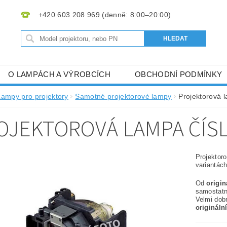
+420 603 208 969
O LAMPÁCH A VÝROBCÍCH
OBCHODNÍ PODMÍNKY
Lampy pro projektory
Samotné projektorové lampy
Projektorová 
OJEKTOROVÁ LAMPA ČÍSL
Projektor
variantách
Od
origi
samostat
Velmi dob
origináln