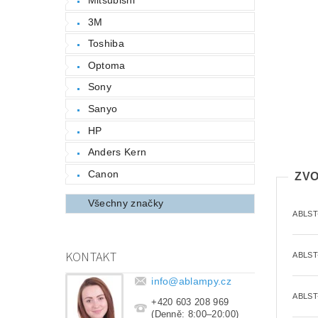
3M
Toshiba
Optoma
Sony
Sanyo
HP
Anders Kern
Canon
ZVO
Všechny značky
ABLST
KONTAKT
ABLST
info
@
ablampy.cz
ABLST
+420 603 208 969
(Denně: 8:00–20:00)