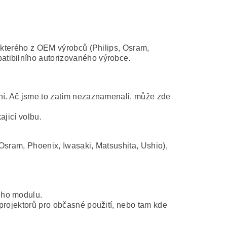
některého z OEM výrobců (Philips, Osram,
atibilního autorizovaného výrobce.
ní. Ač jsme to zatím nezaznamenali, může zde
ajicí volbu.
Osram, Phoenix, Iwasaki, Matsushita, Ushio),
ého modulu.
projektorů pro občasné použití, nebo tam kde