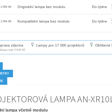
Originální lampa bez modulu
Do týdne
-1784-04
Kompatibilní lampa bez modulu
Do týdne
-1784-05
prava zdarma
Lampy pro 17 000 projektorů
Oblíbené 
nákupu nad 3 000 Kč
METRY
ZE
JEKTOROVÁ LAMPA AN-XR10L2
lní lampa včetně modulu