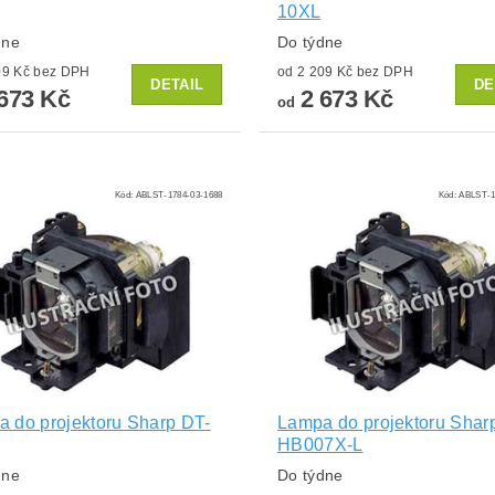
10XL
dne
Do týdne
od 2 209 Kč bez DPH
od 2 209 Kč bez DPH
DETAIL
DE
673 Kč
2 673 Kč
od
Kód:
ABLST-1784-03-1688
Kód:
ABLST-1
 do projektoru Sharp DT-
Lampa do projektoru Shar
HB007X-L
dne
Do týdne