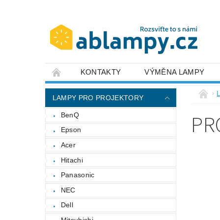
KONTAKTY
VÝMĚNA LAMPY
LAMPY PRO PROJEKTORY
PR
BenQ
Epson
Acer
Hitachi
Panasonic
NEC
Dell
Mitsubishi