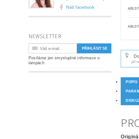
Náš facebook
ABLST
ABLST
NEWSLETTER
Do
Posíláme jen smysluplné informace o
při 
lampách
POPIS
PARA
DISKU
PRO
Originá