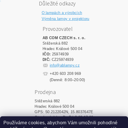
Důležité odkazy
O lampách a výrobcích
Výměna lampy v projektoru
Provozovatel
AB COM CZECH s. r. o.
Stěžerská 882
Hradec Králové 500 04
IČO:
25974939
DIČ:
CZ25974939
info@ablampy.cz
+420 603 208 969
(Denně: 8:00–20:00)
Prodejna
Stěžerská 882
Hradec Králové 500 04
GPS: 50.2122042N, 15.8037647E
Otevírací doba: Po-Pá 8:00-17:00
Používáme cookies, abychom Vám umožnili pohodlné