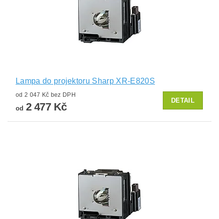
Lampa do projektoru Sharp XR-E820S
od 2 047 Kč bez DPH
DETAIL
2 477 Kč
od