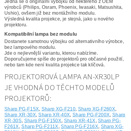
Jedná se o originální výbojku od některého z OEM
výrobců (Philips, Osram, Phoenix, Iwasaki, Matsushita,
Ushio), ovšem již bez montážního modulu.
Výsledná kvalita projekce, je stejná, jako u nového
projektoru.
Kompatibilní lampa bez modulu
Dostanete samotnou výbojku od alternativního výrobce,
bez lampového modulu.
Jde o nejlevnější variantu, kterou nabízíme.
Doporučujeme spíše do projektorů pro občasné použití,
nebo tam kde není kvalita projekce tak klíčová.
PROJEKTOROVÁ LAMPA AN-XR30LP
JE VHODNÁ DO TĚCHTO MODELŮ
PROJEKTORŮ:
Sharp PG-F15X
,
Sharp XG-F210
,
Sharp XG-F260X
,
Sharp XR-30X
,
Sharp XR-40X
,
Sharp PG-F200X
,
Sharp
XR-30S
,
Sharp PG-F150X
,
Sharp XR-41X
,
Sharp PG-
F261X
,
Sharp PG-F211X
,
Sharp PG-F216X
,
Sharp XG-