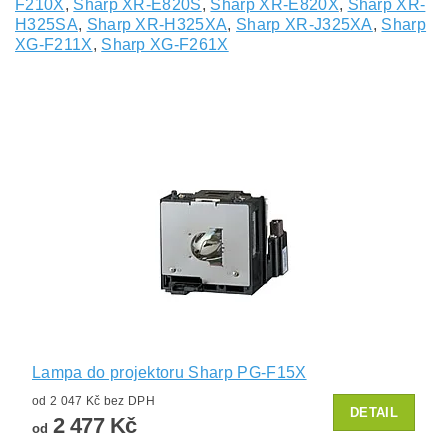
F210X
,
Sharp XR-E820S
,
Sharp XR-E820X
,
Sharp XR-
H325SA
,
Sharp XR-H325XA
,
Sharp XR-J325XA
,
Sharp
XG-F211X
,
Sharp XG-F261X
Lampa do projektoru Sharp PG-F15X
od 2 047 Kč bez DPH
DETAIL
2 477 Kč
od