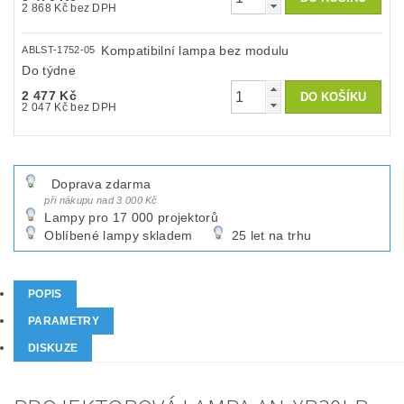
2 868 Kč bez DPH
Kompatibilní lampa bez modulu
ABLST-1752-05
Do týdne
2 477 Kč
2 047 Kč bez DPH
Doprava zdarma
při nákupu nad 3 000 Kč
Lampy pro 17 000 projektorů
Oblíbené lampy skladem
25 let na trhu
POPIS
PARAMETRY
DISKUZE