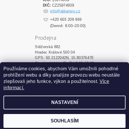
DIČ:
CZ25974939
info@ablampy.cz
+420 603 208 969
(Denně: 8:00–20:00)
Prodejna
Stěžerská 882
Hradec Králové 500 04
GPS: 50.2122042N, 15.8037647E
Otevírací doba: Po-Pá 8:00-17:00
Používáme cookies, abychom Vám umožnili pohodlné
prohlížení webu a díky analýze provozu webu neustále
Upravit nastavení cookies
2026 ©
ablampy.cz
, všechna práva vyhrazena
zlepšovali jeho funkce, výkon a použitelnost.
Více
informací.
Vytvořil Shoptet
NASTAVENÍ
Podle zákona o evidenci tržeb
je prodávající povinen
vystavit kupujícímu účtenku.
Zároveň je povinen
zaevidovat přijatou tržbu u
SOUHLASÍM
správce daně online; v
případě technického výpadku
pak nejpozději do 48 hodin.