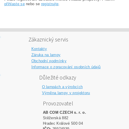
přihlaste se
nebo se
registrujte
.
Zákaznický servis
Kontakty
Záruka na lampy
Obchodní podmínky
Informace o zpracování osobních údajů
Důležité odkazy
O lampách a výrobcích
Výměna lampy v projektoru
Provozovatel
AB COM CZECH s. r. o.
Stěžerská 882
Hradec Králové 500 04
IČO:
25974939