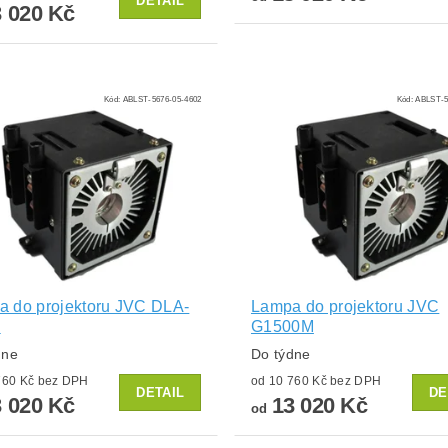
DETAIL
 020 Kč
Kód:
ABLST-5676-05-4602
Kód:
ABLST-5
 do projektoru JVC DLA-
Lampa do projektoru JVC
U
G1500M
dne
Do týdne
od 10 760 Kč bez DPH
od 10 760 Kč bez DPH
DETAIL
DE
 020 Kč
13 020 Kč
od