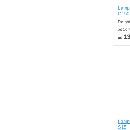
Lampa
G15
Do tý
13
od
Lampa
S15