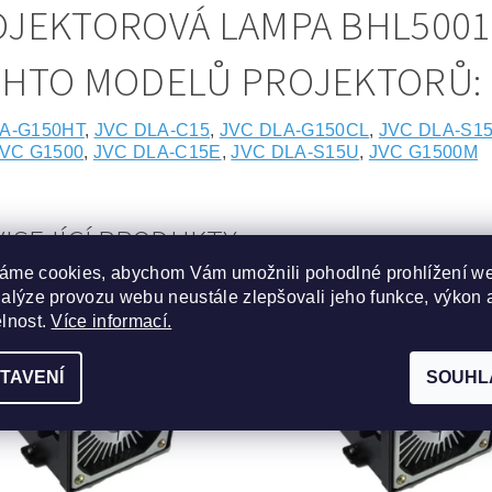
JEKTOROVÁ LAMPA BHL5001
CHTO MODELŮ PROJEKTORŮ:
A-G150HT
,
JVC DLA-C15
,
JVC DLA-G150CL
,
JVC DLA-S1
VC G1500
,
JVC DLA-C15E
,
JVC DLA-S15U
,
JVC G1500M
ISEJÍCÍ PRODUKTY
áme cookies, abychom Vám umožnili pohodlné prohlížení w
nalýze provozu webu neustále zlepšovali jeho funkce, výkon 
Kód:
ABLST-5676-05-4504
Kód:
ABLST-5
elnost.
Více informací.
TAVENÍ
SOUHL