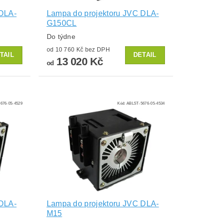
 DLA-
Lampa do projektoru JVC DLA-
G150CL
Do týdne
od 10 760 Kč bez DPH
TAIL
DETAIL
13 020 Kč
od
676-05-4529
Kód:
ABLST-5676-05-4534
 DLA-
Lampa do projektoru JVC DLA-
M15