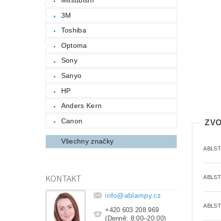
3M
Toshiba
Optoma
Sony
Sanyo
HP
Anders Kern
Canon
ZVO
Všechny značky
ABLST
KONTAKT
ABLST
info
@
ablampy.cz
ABLST
+420 603 208 969
(Denně: 8:00–20:00)