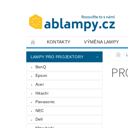
KONTAKTY
VÝMĚNA LAMPY
LAMPY PRO PROJEKTORY
PR
BenQ
Epson
Acer
Hitachi
Panasonic
NEC
Dell
Mitsubishi