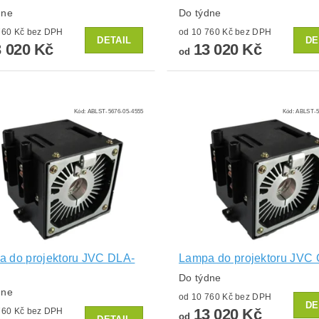
dne
Do týdne
od 10 760 Kč bez DPH
od 10 760 Kč bez DPH
DETAIL
DE
 020 Kč
13 020 Kč
od
Kód:
ABLST-5676-05-4555
Kód:
ABLST-5
 do projektoru JVC DLA-
Lampa do projektoru JVC
Do týdne
dne
od 10 760 Kč bez DPH
DE
13 020 Kč
od 10 760 Kč bez DPH
od