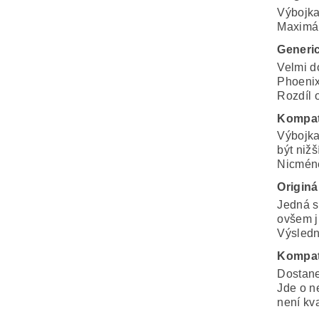
Výbojka
Maximál
Generi
Velmi d
Phoenix
Rozdíl o
Kompat
Výbojka
být nižš
Nicméně
Originá
Jedná s
ovšem j
Výsledná
Kompat
Dostane
Jde o n
není kva