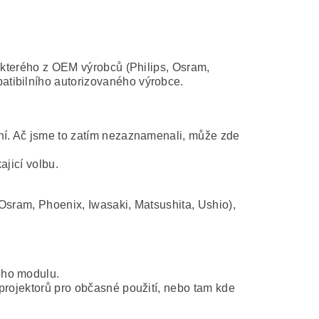
některého z OEM výrobců (Philips, Osram,
atibilního autorizovaného výrobce.
ní. Ač jsme to zatím nezaznamenali, může zde
ajicí volbu.
Osram, Phoenix, Iwasaki, Matsushita, Ushio),
ého modulu.
projektorů pro občasné použití, nebo tam kde