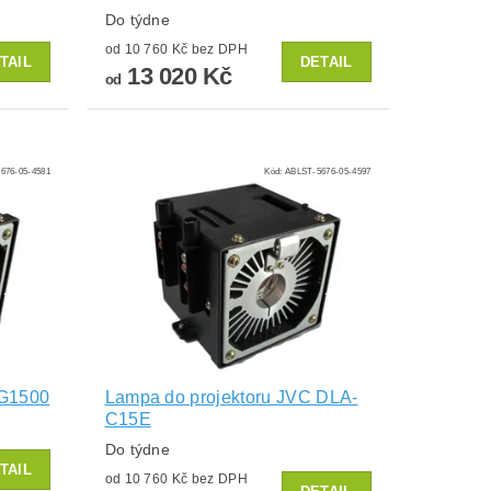
Do týdne
od 10 760 Kč bez DPH
TAIL
DETAIL
13 020 Kč
od
676-05-4581
Kód:
ABLST-5676-05-4597
 G1500
Lampa do projektoru JVC DLA-
C15E
Do týdne
TAIL
od 10 760 Kč bez DPH