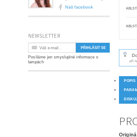
Náš facebook
ABLST
ABLST
NEWSLETTER
Do
Posíláme jen smysluplné informace o
při 
lampách
POPIS
PARA
DISKU
PRO
Originá