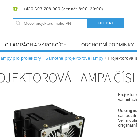
+420 603 208 969
O LAMPÁCH A VÝROBCÍCH
OBCHODNÍ PODMÍNKY
Lampy pro projektory
Samotné projektorové lampy
Projektorová 
OJEKTOROVÁ LAMPA ČÍS
Projektor
variantách
Od
origi
samostat
Velmi dob
origináln