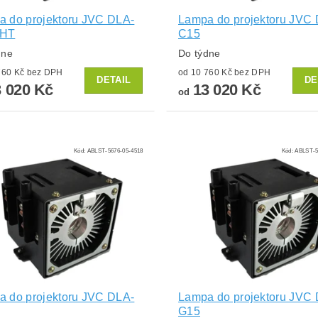
 do projektoru JVC DLA-
Lampa do projektoru JVC
0HT
C15
dne
Do týdne
od 10 760 Kč bez DPH
od 10 760 Kč bez DPH
DETAIL
DE
 020 Kč
13 020 Kč
od
Kód:
ABLST-5676-05-4518
Kód:
ABLST-5
 do projektoru JVC DLA-
Lampa do projektoru JVC
G15