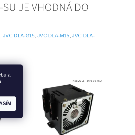
-SU JE VHODNÁ DO
5
,
JVC DLA-G15
,
JVC DLA-M15
,
JVC DLA-
ebu a
a
676-05-4505
Kód:
ABLST-5676-05-4517
ASÍM