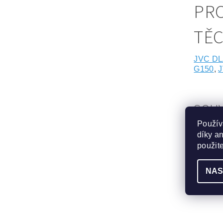
PRO
TĚ
JVC DL
G150
,
J
SOUV
Použív
díky a
použit
NAS