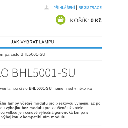
|
PŘIHLÁŠENÍ
REGISTRACE
KOŠÍK:
0 Kč
JAK VYBRAT LAMPU
lampa číslo BHL5001-SU
LO BHL5001-SU
ovou lampu číslo
BHL5001-SU
máme hned v několika
.
nální lampy včetně modulu
pro bleskovou výměnu, až po
nou
výbojku bez modulu
pro zkušené uživatele.
rou volbou je i cenově výhodná
generická lampa s
í výbojkou v kompatibilním modulu
.