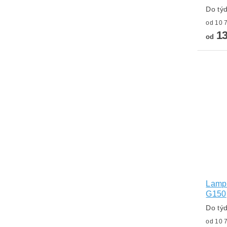
Do tý
13
od
Lampa
G150
Do tý