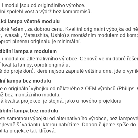
 i modul jsou od originálního výrobce.
ní spolehlivost a výdrž bez kompromisů.
cká lampa včetně modulu
obré řešení, za dobrou cenu. Kvalitní originální výbojka od 
, Iwasaki, Matsushita, Ushio) s montážním modulem od komp
proti plnému originálu je minimální.
ibilní lampa s modulem
 i modul od alternativního výrobce. Cenově velmi dobré řeše
í kvalita lampy, oproti originálu.
 do projektorů, které nejsou zapnuté většinu dne, jde o vynik
lní lampa bez modulu
e o originální výbojku od některého z OEM výrobců (Philips, 
iž bez montážního modulu.
 kvalita projekce, je stejná, jako u nového projektoru.
ibilní lampa bez modulu
te samotnou výbojku od alternativního výrobce, bez lampov
ejlevnější variantu, kterou nabízíme. Doporučujeme spíše do 
lita projekce tak klíčová.