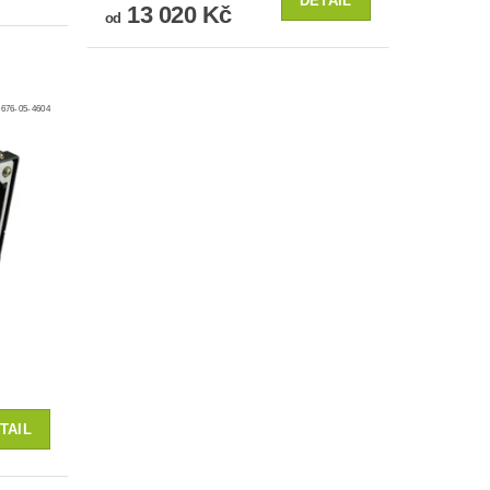
DETAIL
13 020 Kč
od
676-05-4604
TAIL