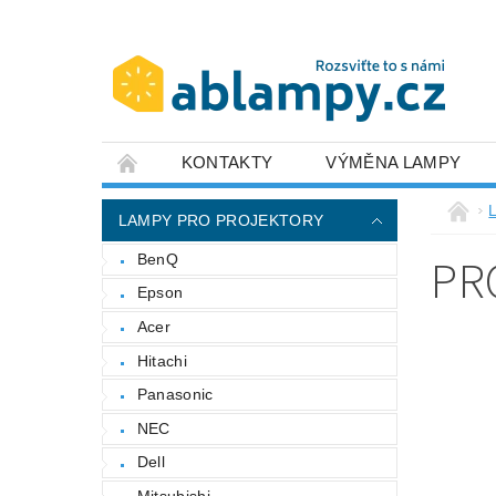
KONTAKTY
VÝMĚNA LAMPY
LAMPY PRO PROJEKTORY
PR
BenQ
Epson
Acer
Hitachi
Panasonic
NEC
Dell
Mitsubishi