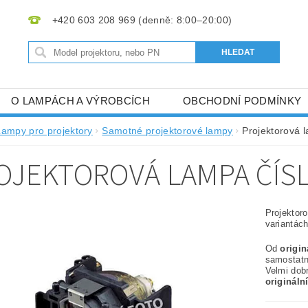
+420 603 208 969
O LAMPÁCH A VÝROBCÍCH
OBCHODNÍ PODMÍNKY
Lampy pro projektory
Samotné projektorové lampy
Projektorová 
OJEKTOROVÁ LAMPA ČÍS
Projektor
variantách
Od
origi
samostat
Velmi dob
origináln