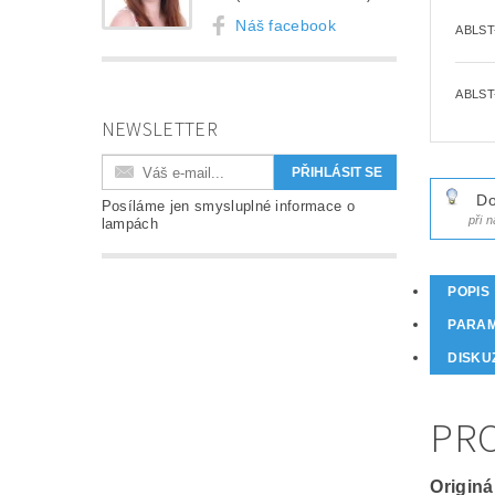
Náš facebook
ABLST
ABLST
NEWSLETTER
Do
Posíláme jen smysluplné informace o
při 
lampách
POPIS
PARA
DISKU
PRO
Originá