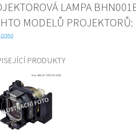
JEKTOROVÁ LAMPA BHN001B
CHTO MODELŮ PROJEKTORŮ:
-D350
ISEJÍCÍ PRODUKTY
Kód:
ABLST-5705-05-4532