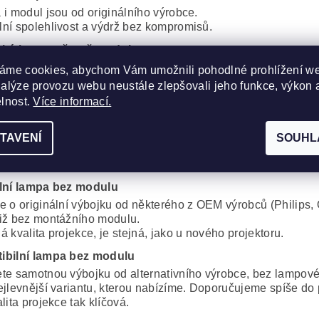
 i modul jsou od originálního výrobce.
ní spolehlivost a výdrž bez kompromisů.
cká lampa včetně modulu
obré řešení, za dobrou cenu. Kvalitní originální výbojka od 
áme cookies, abychom Vám umožnili pohodlné prohlížení w
, Iwasaki, Matsushita, Ushio) s montážním modulem od komp
nalýze provozu webu neustále zlepšovali jeho funkce, výkon 
proti plnému originálu je minimální.
elnost.
Více informací.
ibilní lampa s modulem
 i modul od alternativního výrobce. Cenově velmi dobré řeše
TAVENÍ
SOUHL
í kvalita lampy, oproti originálu.
 do projektorů, které nejsou zapnuté většinu dne, jde o vynik
lní lampa bez modulu
e o originální výbojku od některého z OEM výrobců (Philips, 
iž bez montážního modulu.
 kvalita projekce, je stejná, jako u nového projektoru.
ibilní lampa bez modulu
te samotnou výbojku od alternativního výrobce, bez lampov
ejlevnější variantu, kterou nabízíme. Doporučujeme spíše do 
lita projekce tak klíčová.