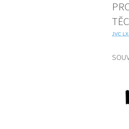
PRO
TĚ
JVC LX
SOUV