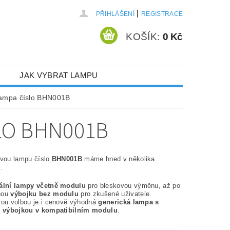
|
PŘIHLÁŠENÍ
REGISTRACE
KOŠÍK:
0 Kč
JAK VYBRAT LAMPU
lampa číslo BHN001B
LO BHN001B
ovou lampu číslo
BHN001B
máme hned v několika
.
nální lampy včetně modulu
pro bleskovou výměnu, až po
nou
výbojku bez modulu
pro zkušené uživatele.
rou volbou je i cenově výhodná
generická lampa s
í výbojkou v kompatibilním modulu
.