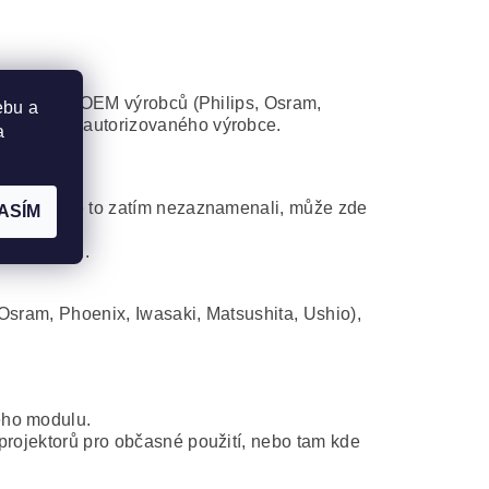
některého z OEM výrobců (Philips, Osram,
ebu a
atibilního autorizovaného výrobce.
a
ní. Ač jsme to zatím nezaznamenali, může zde
ASÍM
ajicí volbu.
Osram, Phoenix, Iwasaki, Matsushita, Ushio),
ého modulu.
projektorů pro občasné použití, nebo tam kde