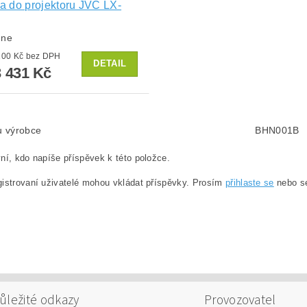
 do projektoru JVC LX-
dne
od 11 100 Kč bez DPH
DETAIL
 431 Kč
lu výrobce
BHN001B
ní, kdo napíše příspěvek k této položce.
istrovaní uživatelé mohou vkládat příspěvky. Prosím
přihlaste se
nebo 
ůležité odkazy
Provozovatel