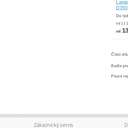
Lampa
D350
Do tý
13
od
Číslo dí
Buďte prv
Pouze reg
Zákaznický servis
D