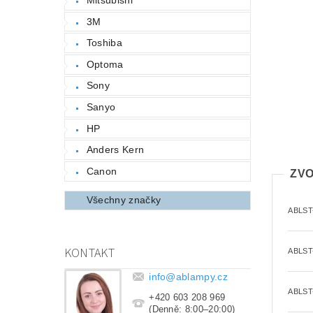
3M
Toshiba
Optoma
Sony
Sanyo
HP
Anders Kern
Canon
ZVO
Všechny značky
ABLST
KONTAKT
ABLST
info
@
ablampy.cz
ABLST
+420 603 208 969
(Denně: 8:00–20:00)