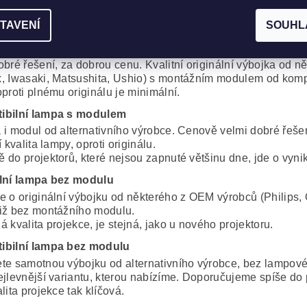
 i modul jsou od originálního výrobce.
TAVENÍ
SOUHL
ní spolehlivost a výdrž bez kompromisů.
cká lampa včetně modulu
obré řešení, za dobrou cenu. Kvalitní originální výbojka od 
, Iwasaki, Matsushita, Ushio) s montážním modulem od komp
proti plnému originálu je minimální.
ibilní lampa s modulem
 i modul od alternativního výrobce. Cenově velmi dobré řeše
í kvalita lampy, oproti originálu.
 do projektorů, které nejsou zapnuté většinu dne, jde o vynik
lní lampa bez modulu
e o originální výbojku od některého z OEM výrobců (Philips, 
iž bez montážního modulu.
 kvalita projekce, je stejná, jako u nového projektoru.
ibilní lampa bez modulu
te samotnou výbojku od alternativního výrobce, bez lampov
ejlevnější variantu, kterou nabízíme. Doporučujeme spíše do 
lita projekce tak klíčová.