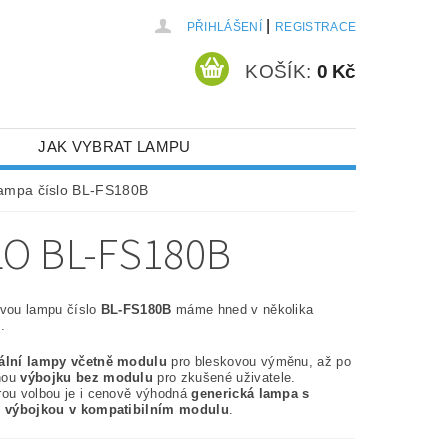
|
PŘIHLÁŠENÍ
REGISTRACE
KOŠÍK:
0 Kč
JAK VYBRAT LAMPU
lampa číslo BL-FS180B
O BL-FS180B
ovou lampu číslo
BL-FS180B
máme hned v několika
.
nální lampy včetně modulu
pro bleskovou výměnu, až po
nou
výbojku bez modulu
pro zkušené uživatele.
rou volbou je i cenově výhodná
generická lampa s
í výbojkou v kompatibilním modulu
.