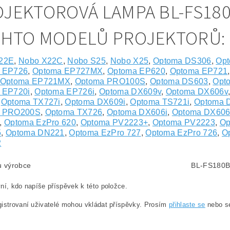
JEKTOROVÁ LAMPA BL-FS18
CHTO MODELŮ PROJEKTORŮ:
22E
,
Nobo X22C
,
Nobo S25
,
Nobo X25
,
Optoma DS306
,
Op
 EP726
,
Optoma EP727MX
,
Optoma EP620
,
Optoma EP721
Optoma EP721MX
,
Optoma PRO100S
,
Optoma DS603
,
Opt
 EP720i
,
Optoma EP726i
,
Optoma DX609v
,
Optoma DX606v
,
Optoma TX727i
,
Optoma DX609i
,
Optoma TS721i
,
Optoma 
a PRO200S
,
Optoma TX726
,
Optoma DX606i
,
Optoma DX60
,
Optoma EzPro 620
,
Optoma PV2223+
,
Optoma PV2223
,
Op
5
,
Optoma DN221
,
Optoma EzPro 727
,
Optoma EzPro 726
,
O
2
lu výrobce
BL-FS180
ní, kdo napíše příspěvek k této položce.
istrovaní uživatelé mohou vkládat příspěvky. Prosím
přihlaste se
nebo 