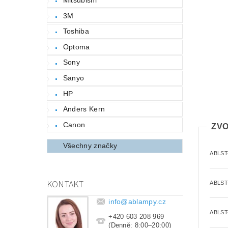
3M
Toshiba
Optoma
Sony
Sanyo
HP
Anders Kern
Canon
ZVO
Všechny značky
ABLST
KONTAKT
ABLST
info
@
ablampy.cz
ABLST
+420 603 208 969
(Denně: 8:00–20:00)