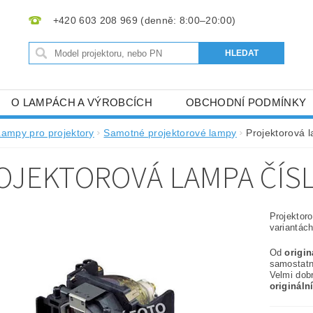
+420 603 208 969
O LAMPÁCH A VÝROBCÍCH
OBCHODNÍ PODMÍNKY
Lampy pro projektory
Samotné projektorové lampy
Projektorová 
OJEKTOROVÁ LAMPA ČÍSL
Projektor
variantách
Od
origi
samostat
Velmi dob
origináln