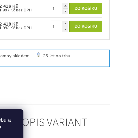
2 416 Kč
1 997 Kč bez DPH
2 418 Kč
1 998 Kč bez DPH
lampy skladem
25 let na trhu
 - POPIS VARIANT
ebu a
a