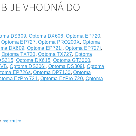
0B JE VHODNÁ DO
toma DS309
,
Optoma DX606
,
Optoma EP720
,
,
Optoma EP727
,
Optoma PRO200X
,
Optoma
oma DX609
,
Optoma EP721i
,
Optoma EP727i
,
,
Optoma TX720
,
Optoma TX727
,
Optoma
DS315
,
Optoma DX615
,
Optoma GT3000
,
6VB
,
Optoma DS306i
,
Optoma DS309i
,
Optoma
toma EP726s
,
Optoma DP7130
,
Optoma
ptoma EzPro 721
,
Optoma EzPro 720
,
Optoma
B
se
registrujte
.