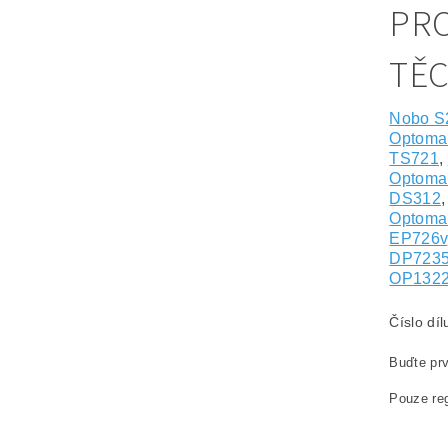
PRO
TĚ
Nobo S
Optoma
TS721
,
Optoma
DS312
Optom
EP726v
DP723
OP132
Číslo dí
Buďte prv
Pouze reg