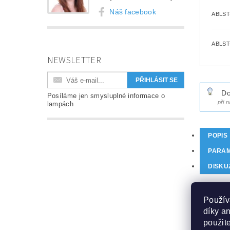
Náš facebook
ABLST
ABLST
NEWSLETTER
Do
Posíláme jen smysluplné informace o
při 
lampách
POPIS
PARA
DISKU
PRO
Použív
díky a
použit
Originá