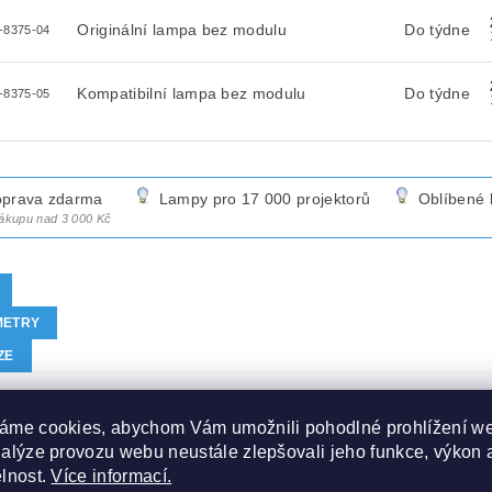
Originální lampa bez modulu
Do týdne
-8375-04
Kompatibilní lampa bez modulu
Do týdne
-8375-05
prava zdarma
Lampy pro 17 000 projektorů
Oblíbené 
nákupu nad 3 000 Kč
METRY
ZE
JEKTOROVÁ LAMPA BL-FS180B
áme cookies, abychom Vám umožnili pohodlné prohlížení w
nalýze provozu webu neustále zlepšovali jeho funkce, výkon 
elnost.
Více informací.
lní lampa včetně modulu