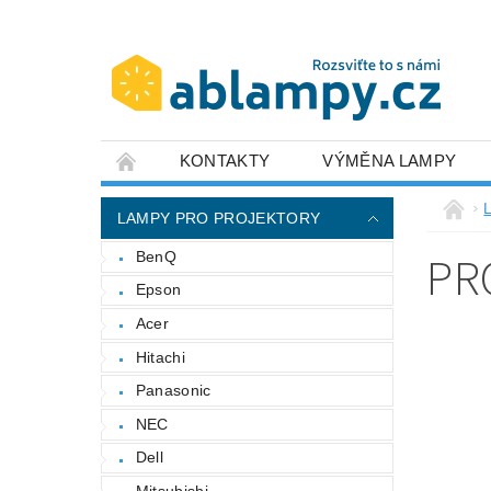
KONTAKTY
VÝMĚNA LAMPY
LAMPY PRO PROJEKTORY
PR
BenQ
Epson
Acer
Hitachi
Panasonic
NEC
Dell
Mitsubishi