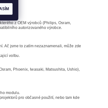
ASÍM
některého z OEM výrobců (Philips, Osram,
atibilního autorizovaného výrobce.
ní. Ač jsme to zatím nezaznamenali, může zde
ajicí volbu.
Osram, Phoenix, Iwasaki, Matsushita, Ushio),
ého modulu.
projektorů pro občasné použití, nebo tam kde