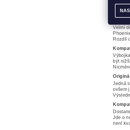
Výbojka
NAS
Maximál
Generi
Velmi d
Phoenix
Rozdíl o
Kompat
Výbojka
být nižš
Nicméně
Originá
Jedná s
ovšem j
Výsledná
Kompat
Dostane
Jde o n
není kva