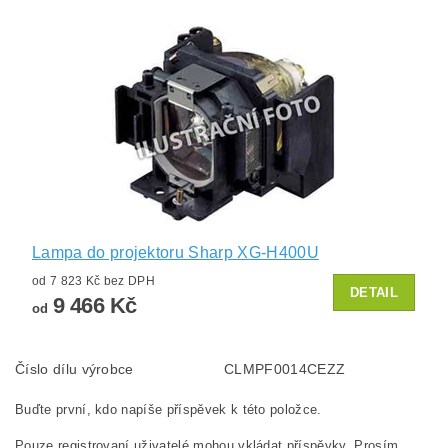
Lampa do projektoru Sharp XG-H400U
od 7 823 Kč bez DPH
DETAIL
9 466 Kč
od
Číslo dílu výrobce
CLMPF0014CEZZ
Buďte první, kdo napíše příspěvek k této položce.
Pouze registrovaní uživatelé mohou vkládat příspěvky. Prosím