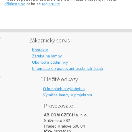
přihlaste se
nebo se
registrujte
.
Zákaznický servis
Kontakty
Záruka na lampy
Obchodní podmínky
Informace o zpracování osobních údajů
Důležité odkazy
O lampách a výrobcích
Výměna lampy v projektoru
Provozovatel
AB COM CZECH s. r. o.
Stěžerská 882
Hradec Králové 500 04
IČO:
25974939