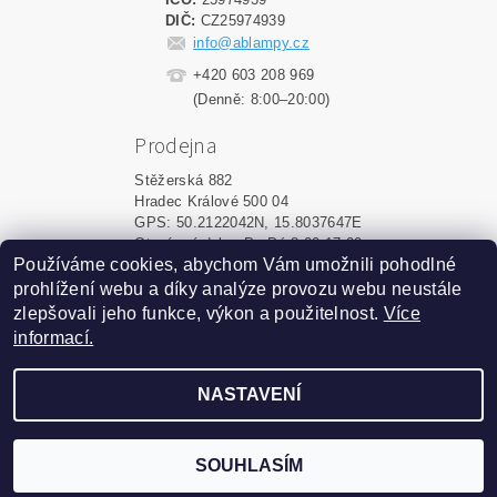
DIČ:
CZ25974939
info@ablampy.cz
+420 603 208 969
(Denně: 8:00–20:00)
Prodejna
Stěžerská 882
Hradec Králové 500 04
GPS: 50.2122042N, 15.8037647E
Otevírací doba: Po-Pá 8:00-17:00
Používáme cookies, abychom Vám umožnili pohodlné
prohlížení webu a díky analýze provozu webu neustále
Upravit nastavení cookies
2026 ©
ablampy.cz
, všechna práva vyhrazena
zlepšovali jeho funkce, výkon a použitelnost.
Více
informací.
Vytvořil Shoptet
NASTAVENÍ
Podle zákona o evidenci tržeb
je prodávající povinen
vystavit kupujícímu účtenku.
Zároveň je povinen
zaevidovat přijatou tržbu u
SOUHLASÍM
správce daně online; v
případě technického výpadku
pak nejpozději do 48 hodin.