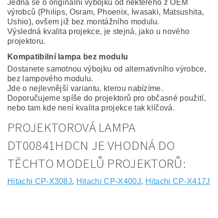
Jedná se o originální výbojku od některého z OEM
výrobců (Philips, Osram, Phoenix, Iwasaki, Matsushita,
Ushio), ovšem již bez montážního modulu.
Výsledná kvalita projekce, je stejná, jako u nového
projektoru.
Kompatibilní lampa bez modulu
Dostanete samotnou výbojku od alternativního výrobce,
bez lampového modulu.
Jde o nejlevnější variantu, kterou nabízíme.
Doporučujeme spíše do projektorů pro občasné použití,
nebo tam kde není kvalita projekce tak klíčová.
PROJEKTOROVÁ LAMPA
DT00841HDCN JE VHODNÁ DO
TĚCHTO MODELŮ PROJEKTORŮ:
Hitachi CP-X308J
,
Hitachi CP-X400J
,
Hitachi CP-X417J