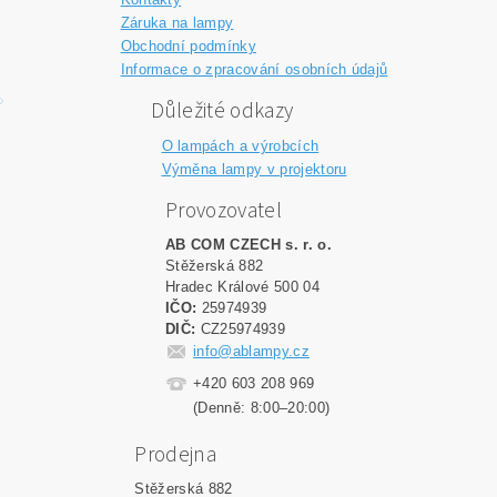
Záruka na lampy
Obchodní podmínky
Informace o zpracování osobních údajů
Důležité odkazy
O lampách a výrobcích
Výměna lampy v projektoru
Provozovatel
AB COM CZECH s. r. o.
Stěžerská 882
Hradec Králové 500 04
IČO:
25974939
DIČ:
CZ25974939
info@ablampy.cz
+420 603 208 969
(Denně: 8:00–20:00)
Prodejna
Stěžerská 882