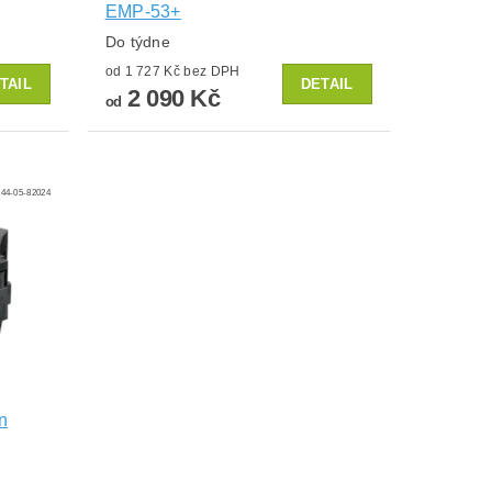
EMP-53+
Do týdne
od 1 727 Kč bez DPH
TAIL
DETAIL
2 090 Kč
od
44-05-82024
n