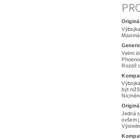
PRO
Originá
Výbojka
Maximál
Generi
Velmi d
Phoenix
Rozdíl o
Kompat
Výbojka
být nižš
Nicméně
Originá
Jedná s
ovšem j
Výsledná
Kompat