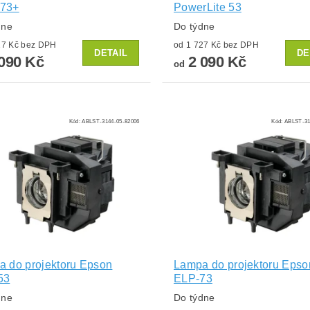
73+
PowerLite 53
dne
Do týdne
od 1 727 Kč bez DPH
od 1 727 Kč bez DPH
DETAIL
DE
090 Kč
2 090 Kč
od
Kód:
ABLST-3144-05-82006
Kód:
ABLST-31
 do projektoru Epson
Lampa do projektoru Epso
53
ELP-73
dne
Do týdne