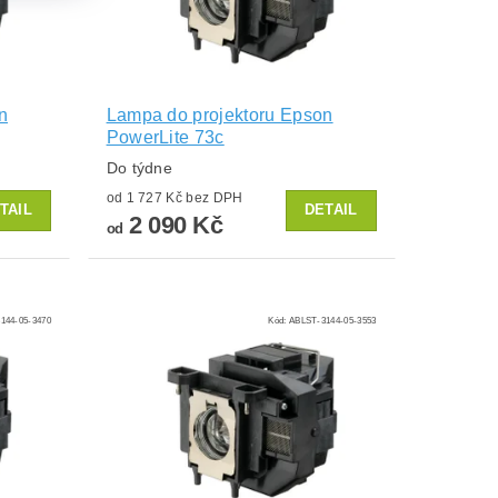
n
Lampa do projektoru Epson
PowerLite 73c
Do týdne
od 1 727 Kč bez DPH
TAIL
DETAIL
2 090 Kč
od
144-05-3470
Kód:
ABLST-3144-05-3553