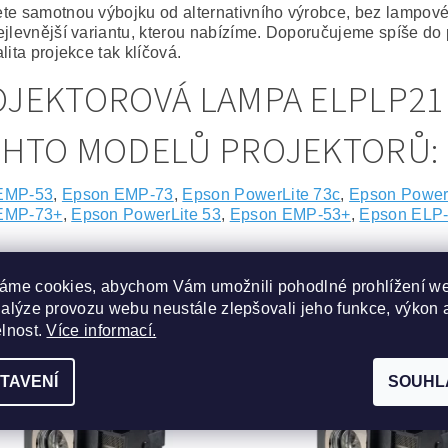
te samotnou výbojku od alternativního výrobce, bez lampov
ejlevnější variantu, kterou nabízíme. Doporučujeme spíše do 
lita projekce tak klíčová.
JEKTOROVÁ LAMPA ELPLP21
CHTO MODELŮ PROJEKTORŮ:
EMP-53
,
Epson EMP-73
,
Epson PowerLite 73c
,
Epson Power
EMP-73+
,
Epson PowerLite 53
,
Epson EMP-53+
,
Epson ELP
ISEJÍCÍ PRODUKTY
áme cookies, abychom Vám umožnili pohodlné prohlížení w
nalýze provozu webu neustále zlepšovali jeho funkce, výkon 
elnost.
Více informací.
Kód:
ABLST-3144-05-2802
Kód:
ABLST-3
TAVENÍ
SOUHL