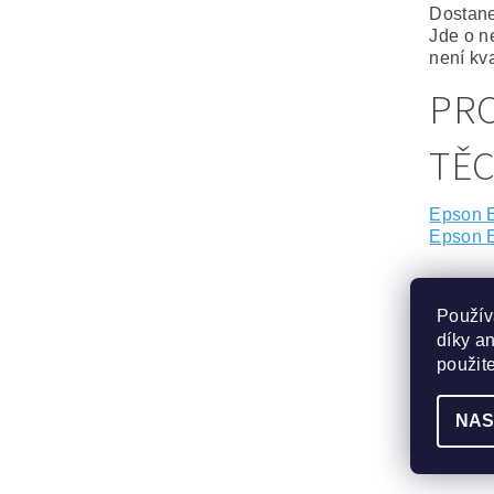
Dostane
Jde o n
není kva
PRO
TĚ
Epson 
Epson 
SOUV
Použív
díky a
použit
NAS