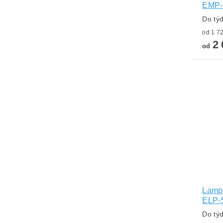
EMP-
Do tý
2 
od
Lampa
ELP-
Do tý