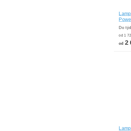
Lampa
Power
Do tý
2 
od
Lampa