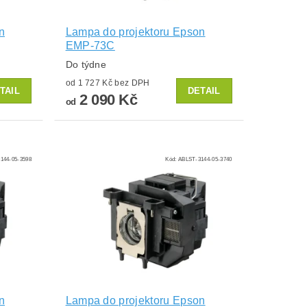
n
Lampa do projektoru Epson
EMP-73C
Do týdne
od 1 727 Kč bez DPH
TAIL
DETAIL
2 090 Kč
od
144-05-3598
Kód:
ABLST-3144-05-3740
n
Lampa do projektoru Epson