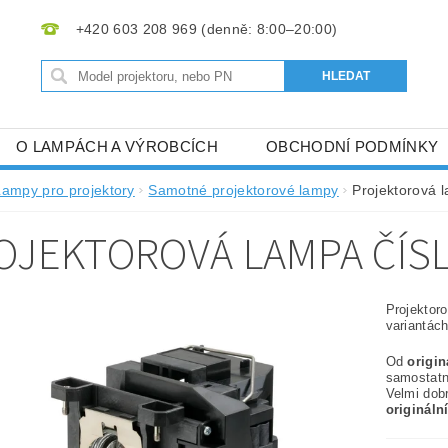
+420 603 208 969
O LAMPÁCH A VÝROBCÍCH
OBCHODNÍ PODMÍNKY
Lampy pro projektory
Samotné projektorové lampy
Projektorová 
OJEKTOROVÁ LAMPA ČÍSL
Projektor
variantách
Od
origi
samostat
Velmi dob
origináln