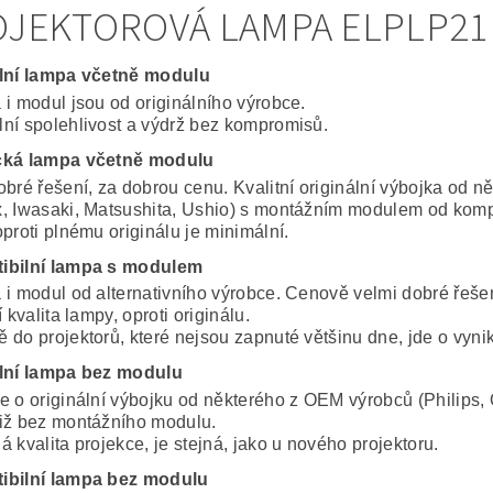
JEKTOROVÁ LAMPA ELPLP21 
lní lampa včetně modulu
 i modul jsou od originálního výrobce.
ní spolehlivost a výdrž bez kompromisů.
cká lampa včetně modulu
obré řešení, za dobrou cenu. Kvalitní originální výbojka od 
, Iwasaki, Matsushita, Ushio) s montážním modulem od komp
proti plnému originálu je minimální.
ibilní lampa s modulem
 i modul od alternativního výrobce. Cenově velmi dobré řeše
í kvalita lampy, oproti originálu.
 do projektorů, které nejsou zapnuté většinu dne, jde o vynik
lní lampa bez modulu
e o originální výbojku od některého z OEM výrobců (Philips, 
iž bez montážního modulu.
 kvalita projekce, je stejná, jako u nového projektoru.
ibilní lampa bez modulu