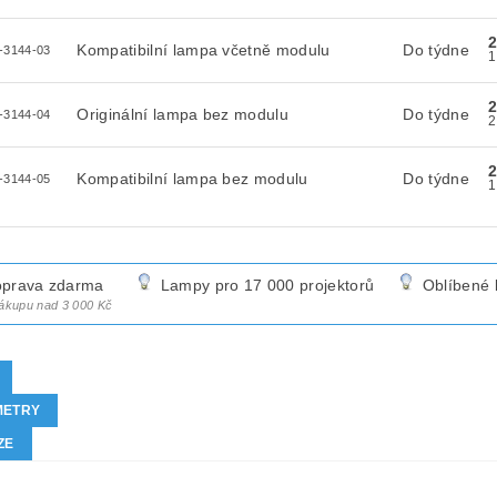
2
Kompatibilní lampa včetně modulu
Do týdne
-3144-03
2
Originální lampa bez modulu
Do týdne
-3144-04
2
Kompatibilní lampa bez modulu
Do týdne
-3144-05
prava zdarma
Lampy pro 17 000 projektorů
Oblíbené 
nákupu nad 3 000 Kč
METRY
ZE