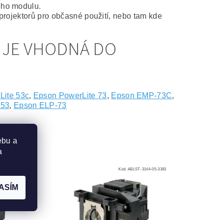
ého modulu.
projektorů pro občasné použití, nebo tam kde
 JE VHODNÁ DO
Lite 53c
,
Epson PowerLite 73
,
Epson EMP-73C
,
-53
,
Epson ELP-73
ebu a
a
144-05-2803
Kód:
ABLST-3144-05-3393
ASÍM