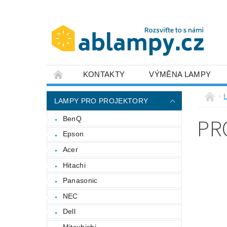
KONTAKTY
VÝMĚNA LAMPY
LAMPY PRO PROJEKTORY
PR
BenQ
Epson
Acer
Hitachi
Panasonic
NEC
Dell
Mitsubishi