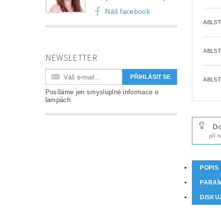
Náš facebook
ABLST
ABLST
NEWSLETTER
ABLST
Posíláme jen smysluplné informace o
lampách
Do
při 
POPIS
PARA
DISKU