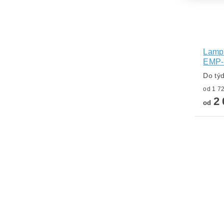
Lampa
EMP-
Do tý
2 
od