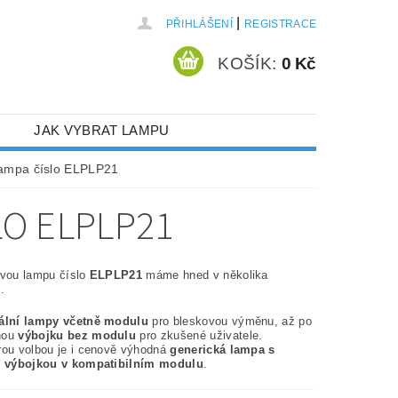
|
PŘIHLÁŠENÍ
REGISTRACE
KOŠÍK:
0 Kč
JAK VYBRAT LAMPU
lampa číslo ELPLP21
O ELPLP21
ovou lampu číslo
ELPLP21
máme hned v několika
.
nální lampy včetně modulu
pro bleskovou výměnu, až po
nou
výbojku bez modulu
pro zkušené uživatele.
rou volbou je i cenově výhodná
generická lampa s
í výbojkou v kompatibilním modulu
.