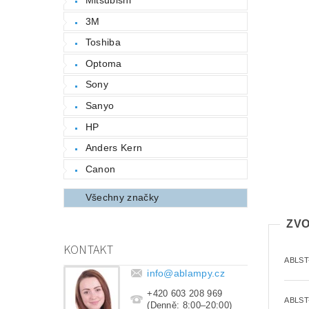
3M
Toshiba
Optoma
Sony
Sanyo
HP
Anders Kern
Canon
Všechny značky
ZVO
KONTAKT
ABLST
info
@
ablampy.cz
+420 603 208 969
ABLST
(Denně: 8:00–20:00)