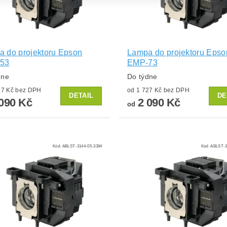
 do projektoru Epson
Lampa do projektoru Epso
53
EMP-73
dne
Do týdne
od 1 727 Kč bez DPH
od 1 727 Kč bez DPH
DETAIL
DE
090 Kč
2 090 Kč
od
Kód:
ABLST-3144-05-3394
Kód:
ABLST-3