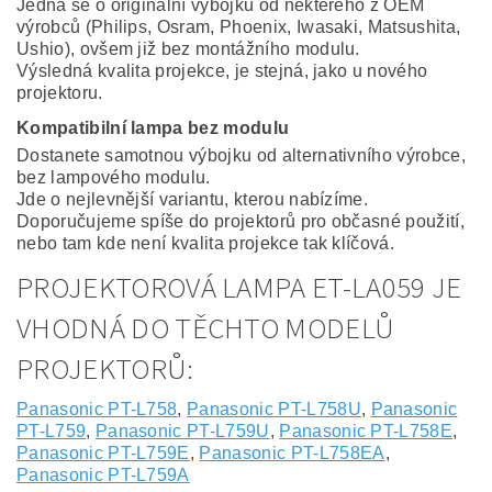
Jedná se o originální výbojku od některého z OEM
výrobců (Philips, Osram, Phoenix, Iwasaki, Matsushita,
Ushio), ovšem již bez montážního modulu.
Výsledná kvalita projekce, je stejná, jako u nového
projektoru.
Kompatibilní lampa bez modulu
Dostanete samotnou výbojku od alternativního výrobce,
bez lampového modulu.
Jde o nejlevnější variantu, kterou nabízíme.
Doporučujeme spíše do projektorů pro občasné použití,
nebo tam kde není kvalita projekce tak klíčová.
PROJEKTOROVÁ LAMPA ET-LA059 JE
VHODNÁ DO TĚCHTO MODELŮ
PROJEKTORŮ:
Panasonic PT-L758
,
Panasonic PT-L758U
,
Panasonic
PT-L759
,
Panasonic PT-L759U
,
Panasonic PT-L758E
,
Panasonic PT-L759E
,
Panasonic PT-L758EA
,
Panasonic PT-L759A