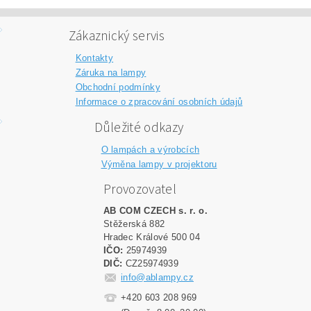
Zákaznický servis
Kontakty
Záruka na lampy
Obchodní podmínky
Informace o zpracování osobních údajů
Důležité odkazy
O lampách a výrobcích
Výměna lampy v projektoru
Provozovatel
AB COM CZECH s. r. o.
Stěžerská 882
Hradec Králové 500 04
IČO:
25974939
DIČ:
CZ25974939
info@ablampy.cz
+420 603 208 969