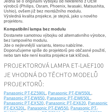
Jedná se o originální výbojku od některého z OEM
výrobců (Philips, Osram, Phoenix, Iwasaki, Matsushita,
Ushio), ovšem již bez montážního modulu.
Výsledná kvalita projekce, je stejná, jako u nového
projektoru.
Kompatibilní lampa bez modulu
Dostanete samotnou výbojku od alternativního výrobce,
bez lampového modulu.
Jde o nejlevnější variantu, kterou nabízíme.
Doporučujeme spíše do projektorů pro občasné použití,
nebo tam kde není kvalita projekce tak klíčová.
PROJEKTOROVÁ LAMPA ET-LAEF100
JE VHODNÁ DO TĚCHTO MODELŮ
PROJEKTORŮ:
Panasonic PT-EZ590L
,
Panasonic PT-EW550L
,
Panasonic PT-EW650
,
Panasonic PT-EW650L
,
Panasonic PT-EX520
,
Panasonic PT-EX620
,
Panasonic
PT-EX520L
,
Panasonic PT-EW550
,
Panasonic PT-