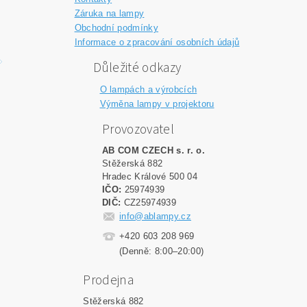
Záruka na lampy
Obchodní podmínky
Informace o zpracování osobních údajů
Důležité odkazy
O lampách a výrobcích
Výměna lampy v projektoru
Provozovatel
AB COM CZECH s. r. o.
Stěžerská 882
Hradec Králové 500 04
IČO:
25974939
DIČ:
CZ25974939
info@ablampy.cz
+420 603 208 969
(Denně: 8:00–20:00)
Prodejna
Stěžerská 882