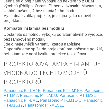
Jedná se o originální výbojku od některého z OEM
výrobců (Philips, Osram, Phoenix, Iwasaki, Matsushita,
Ushio), ovšem již bez montážního modulu.
Výsledná kvalita projekce, je stejná, jako u nového
projektoru.
Kompatibilní lampa bez modulu
Dostanete samotnou výbojku od alternativního výrobce,
bez lampového modulu.
Jde o nejlevnější variantu, kterou nabízíme.
Doporučujeme spíše do projektorů pro občasné použití,
nebo tam kde není kvalita projekce tak klíčová.
PROJEKTOROVÁ LAMPA ET-LAM1 JE
VHODNÁ DO TĚCHTO MODELŮ
PROJEKTORŮ:
Panasonic PT-LM1E
,
Panasonic PT-LM1E+
,
Panasonic
PT-LM2
,
Panasonic PT-LM1U
,
Panasonic PT-LM2E
,
Panasonic PT-LM1
,
Panasonic PT-LM1E-C
,
Panasonic
PT-M1S12
,
Panasonic PT-M1S11