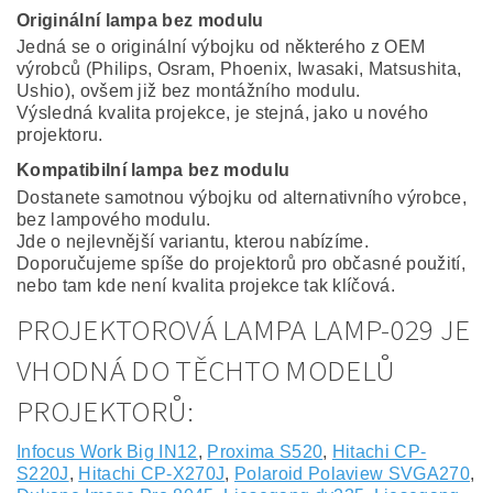
Originální lampa bez modulu
Jedná se o originální výbojku od některého z OEM
výrobců (Philips, Osram, Phoenix, Iwasaki, Matsushita,
Ushio), ovšem již bez montážního modulu.
Výsledná kvalita projekce, je stejná, jako u nového
projektoru.
Kompatibilní lampa bez modulu
Dostanete samotnou výbojku od alternativního výrobce,
bez lampového modulu.
Jde o nejlevnější variantu, kterou nabízíme.
Doporučujeme spíše do projektorů pro občasné použití,
nebo tam kde není kvalita projekce tak klíčová.
PROJEKTOROVÁ LAMPA LAMP-029 JE
VHODNÁ DO TĚCHTO MODELŮ
PROJEKTORŮ:
Infocus Work Big IN12
,
Proxima S520
,
Hitachi CP-
S220J
,
Hitachi CP-X270J
,
Polaroid Polaview SVGA270
,