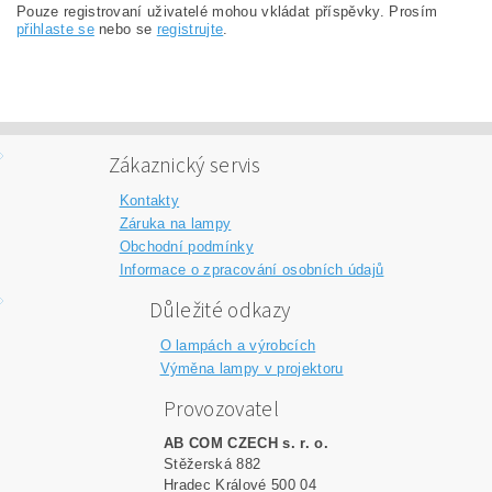
Pouze registrovaní uživatelé mohou vkládat příspěvky. Prosím
přihlaste se
nebo se
registrujte
.
Zákaznický servis
Kontakty
Záruka na lampy
Obchodní podmínky
Informace o zpracování osobních údajů
Důležité odkazy
O lampách a výrobcích
Výměna lampy v projektoru
Provozovatel
AB COM CZECH s. r. o.
Stěžerská 882
Hradec Králové 500 04