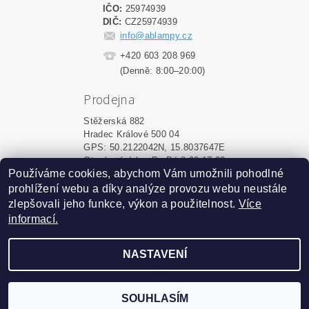
IČO:
25974939
DIČ:
CZ25974939
info@ablampy.cz
+420 603 208 969
(Denně: 8:00–20:00)
Prodejna
Stěžerská 882
Hradec Králové 500 04
GPS: 50.2122042N, 15.8037647E
Otevírací doba: Po-Pá 8:00-17:00
Používáme cookies, abychom Vám umožnili pohodlné
prohlížení webu a díky analýze provozu webu neustále
Upravit nastavení cookies
2026 ©
ablampy.cz
, všechna práva vyhrazena
zlepšovali jeho funkce, výkon a použitelnost.
Více
informací.
Vytvořil Shoptet
NASTAVENÍ
Podle zákona o evidenci tržeb
je prodávající povinen
vystavit kupujícímu účtenku.
Zároveň je povinen
zaevidovat přijatou tržbu u
SOUHLASÍM
správce daně online; v
případě technického výpadku