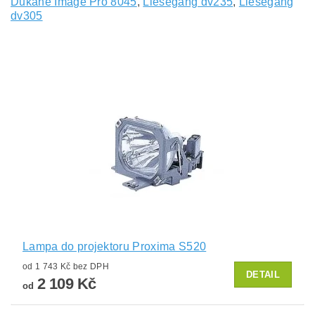
Dukane Image Pro 8045
,
Liesegang dv235
,
Liesegang
dv305
Lampa do projektoru Proxima S520
od 1 743 Kč bez DPH
DETAIL
2 109 Kč
od