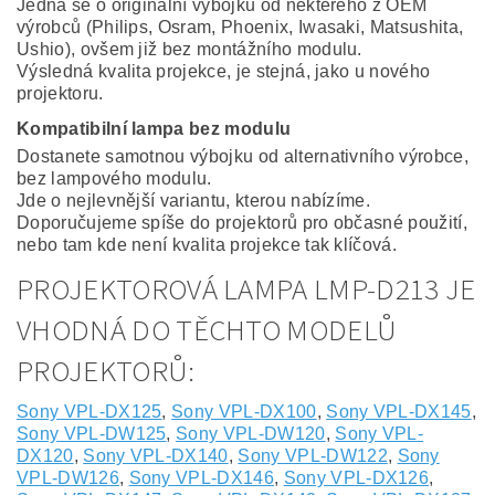
Jedná se o originální výbojku od některého z OEM
výrobců (Philips, Osram, Phoenix, Iwasaki, Matsushita,
Ushio), ovšem již bez montážního modulu.
Výsledná kvalita projekce, je stejná, jako u nového
projektoru.
Kompatibilní lampa bez modulu
Dostanete samotnou výbojku od alternativního výrobce,
bez lampového modulu.
Jde o nejlevnější variantu, kterou nabízíme.
Doporučujeme spíše do projektorů pro občasné použití,
nebo tam kde není kvalita projekce tak klíčová.
PROJEKTOROVÁ LAMPA LMP-D213 JE
VHODNÁ DO TĚCHTO MODELŮ
PROJEKTORŮ:
Sony VPL-DX125
,
Sony VPL-DX100
,
Sony VPL-DX145
,
Sony VPL-DW125
,
Sony VPL-DW120
,
Sony VPL-
DX120
,
Sony VPL-DX140
,
Sony VPL-DW122
,
Sony
VPL-DW126
,
Sony VPL-DX146
,
Sony VPL-DX126
,