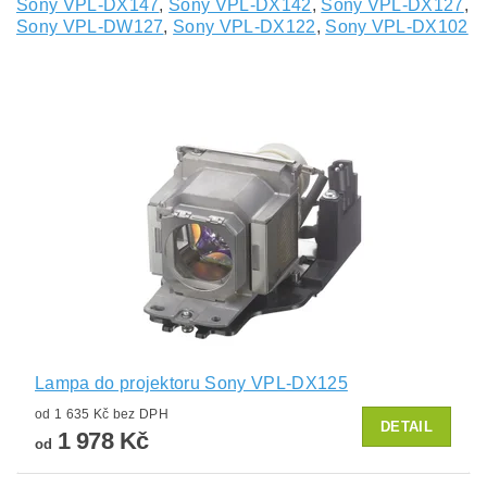
Sony VPL-DX147
,
Sony VPL-DX142
,
Sony VPL-DX127
,
Sony VPL-DW127
,
Sony VPL-DX122
,
Sony VPL-DX102
Lampa do projektoru Sony VPL-DX125
od 1 635 Kč bez DPH
DETAIL
1 978 Kč
od