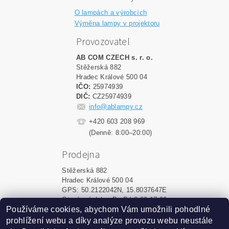
O lampách a výrobcích
Výměna lampy v projektoru
Provozovatel
AB COM CZECH s. r. o.
Stěžerská 882
Hradec Králové 500 04
IČO:
25974939
DIČ:
CZ25974939
info@ablampy.cz
+420 603 208 969
(Denně: 8:00–20:00)
Prodejna
Stěžerská 882
Hradec Králové 500 04
GPS: 50.2122042N, 15.8037647E
Otevírací doba: Po-Pá 8:00-17:00
Používáme cookies, abychom Vám umožnili pohodlné
prohlížení webu a díky analýze provozu webu neustále
Upravit nastavení cookies
2026 ©
ablampy.cz
, všechna práva vyhrazena