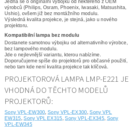
Jedná se o originální výbojku od některého z OEM
výrobců (Philips, Osram, Phoenix, Iwasaki, Matsushita,
Ushio), ovšem již bez montážního modulu.
Výsledná kvalita projekce, je stejná, jako u nového
projektoru.
Kompatibilní lampa bez modulu
Dostanete samotnou výbojku od alternativního výrobce,
bez lampového modulu.
Jde o nejlevnější variantu, kterou nabízíme.
Doporučujeme spíše do projektorů pro občasné použití,
nebo tam kde není kvalita projekce tak klíčová.
PROJEKTOROVÁ LAMPA LMP-E221 JE
VHODNÁ DO TĚCHTO MODELŮ
PROJEKTORŮ:
Sony VPL-EW300
,
Sony VPL-EX300
,
Sony VPL
EW315
,
Sony VPL EX315
,
Sony VPL-EX345
,
Sony
VPL-EW345