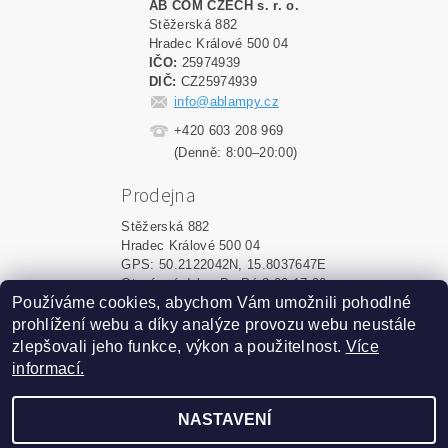
AB COM CZECH s. r. o.
Stěžerská 882
Hradec Králové 500 04
IČO:
25974939
DIČ:
CZ25974939
info@ablampy.cz
+420 603 208 969
(Denně: 8:00–20:00)
Prodejna
Stěžerská 882
Hradec Králové 500 04
GPS: 50.2122042N, 15.8037647E
Otevírací doba: Po-Pá 8:00-17:00
Používáme cookies, abychom Vám umožnili pohodlné
prohlížení webu a díky analýze provozu webu neustále
Upravit nastavení cookies
2026 ©
ablampy.cz
, všechna práva vyhrazena
zlepšovali jeho funkce, výkon a použitelnost.
Více
informací.
Vytvořil Shoptet
NASTAVENÍ
Podle zákona o evidenci tržeb
je prodávající povinen