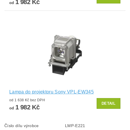
1 982 Kč
od
Lampa do projektoru Sony VPL-EW345
od 1 638 Kč bez DPH
DETAIL
1 982 Kč
od
Číslo dílu výrobce
LMP-E221