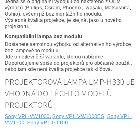
Jedná se o originální výbojku od některého z OEM
výrobců (Philips, Osram, Phoenix, Iwasaki, Matsushita,
Ushio), ovšem již bez montážního modulu.
Výsledná kvalita projekce, je stejná, jako u nového
projektoru.
Kompatibilní lampa bez modulu
Dostanete samotnou výbojku od alternativního výrobce,
bez lampového modulu.
Jde o nejlevnější variantu, kterou nabízíme.
Doporučujeme spíše do projektorů pro občasné použití,
nebo tam kde není kvalita projekce tak klíčová.
PROJEKTOROVÁ LAMPA LMP-H330 JE
VHODNÁ DO TĚCHTO MODELŮ
PROJEKTORŮ:
Sony VPL-VW1000
,
Sony VPL-VW1000ES
,
Sony VPL-
VW1100
,
Sony VPL-GT100