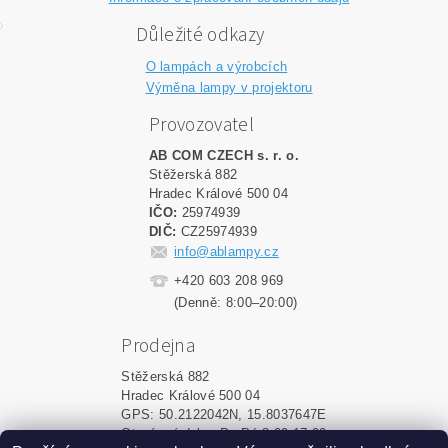
Důležité odkazy
O lampách a výrobcích
Výměna lampy v projektoru
Provozovatel
AB COM CZECH s. r. o.
Stěžerská 882
Hradec Králové 500 04
IČO:
25974939
DIČ:
CZ25974939
info@ablampy.cz
+420 603 208 969
(Denně: 8:00–20:00)
Prodejna
Stěžerská 882
Hradec Králové 500 04
GPS: 50.2122042N, 15.8037647E
Otevírací doba: Po-Pá 8:00-17:00