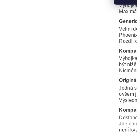
Výbojka
Maximál
Generi
Velmi d
Phoenix
Rozdíl o
Kompat
Výbojka
být nižš
Nicméně
Originá
Jedná s
ovšem j
Výsledná
Kompat
Dostane
Jde o n
není kva