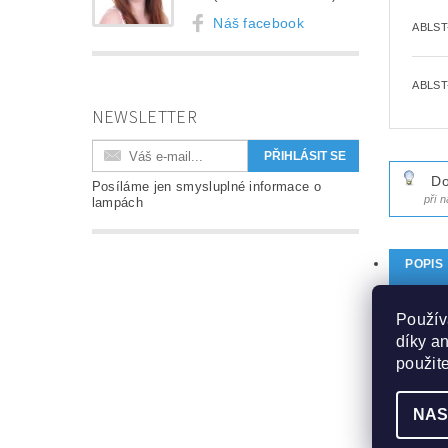
Náš facebook
ABLST
ABLST
NEWSLETTER
Do
Posíláme jen smysluplné informace o
při 
lampách
POPIS
PARA
Použív
DISKU
díky a
použit
PRO
NAS
Originá