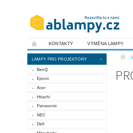
KONTAKTY
VÝMĚNA LAMPY
LAMPY PRO PROJEKTORY
PR
BenQ
Epson
Acer
Hitachi
Panasonic
NEC
Dell
Mitsubishi