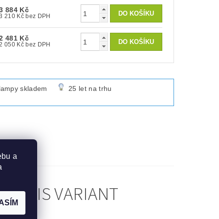
3 884 Kč
3 210 Kč bez DPH
2 481 Kč
2 050 Kč bez DPH
lampy skladem
25 let na trhu
ebu a
a
 POPIS VARIANT
ASÍM