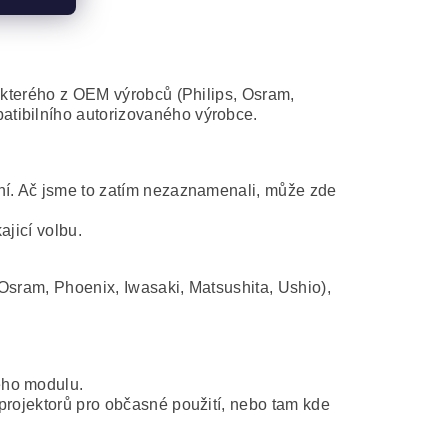
některého z OEM výrobců (Philips, Osram,
atibilního autorizovaného výrobce.
ní. Ač jsme to zatím nezaznamenali, může zde
ajicí volbu.
Osram, Phoenix, Iwasaki, Matsushita, Ushio),
ého modulu.
projektorů pro občasné použití, nebo tam kde