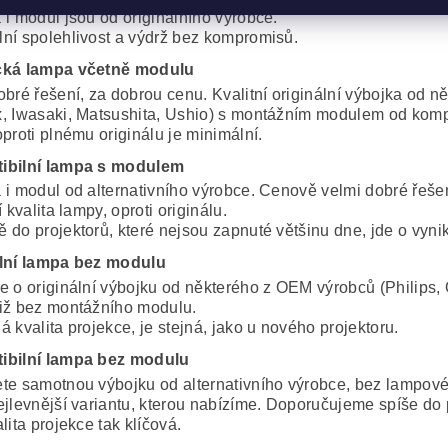
 i modul jsou od originálního výrobce.
ní spolehlivost a výdrž bez kompromisů.
cká lampa včetně modulu
obré řešení, za dobrou cenu. Kvalitní originální výbojka od 
, Iwasaki, Matsushita, Ushio) s montážním modulem od komp
proti plnému originálu je minimální.
ibilní lampa s modulem
 i modul od alternativního výrobce. Cenově velmi dobré řeše
í kvalita lampy, oproti originálu.
 do projektorů, které nejsou zapnuté většinu dne, jde o vynik
lní lampa bez modulu
e o originální výbojku od některého z OEM výrobců (Philips, 
iž bez montážního modulu.
 kvalita projekce, je stejná, jako u nového projektoru.
ibilní lampa bez modulu
te samotnou výbojku od alternativního výrobce, bez lampov
ejlevnější variantu, kterou nabízíme. Doporučujeme spíše do 
lita projekce tak klíčová.