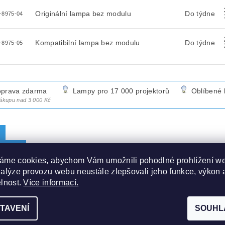
Originální lampa bez modulu
Do týdne
-8975-04
Kompatibilní lampa bez modulu
Do týdne
-8975-05
prava zdarma
Lampy pro 17 000 projektorů
Oblíbené 
nákupu nad 3 000 Kč
METRY
áme cookies, abychom Vám umožnili pohodlné prohlížení w
ZE
nalýze provozu webu neustále zlepšovali jeho funkce, výkon 
elnost.
Více informací.
JEKTOROVÁ LAMPA LMP129 -
TAVENÍ
SOUHL
lní lampa včetně modulu