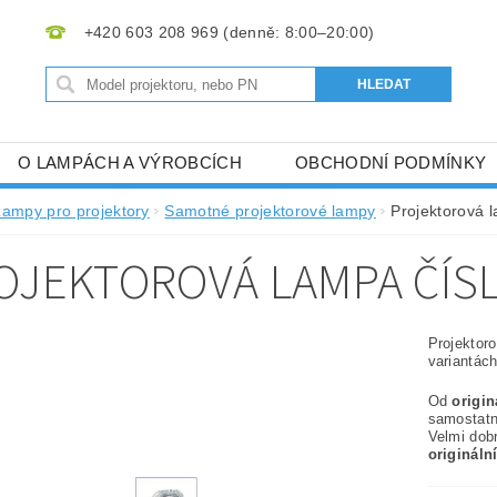
+420 603 208 969
O LAMPÁCH A VÝROBCÍCH
OBCHODNÍ PODMÍNKY
Lampy pro projektory
Samotné projektorové lampy
Projektorová 
OJEKTOROVÁ LAMPA ČÍS
Projektor
variantách
Od
origi
samostat
Velmi dob
origináln