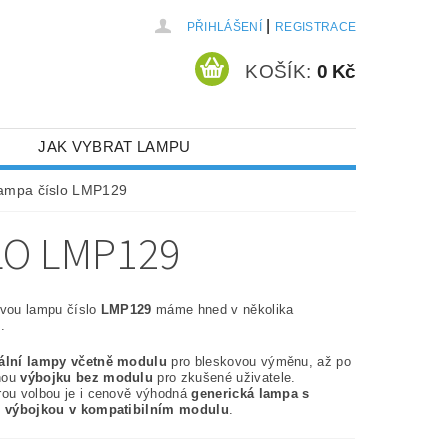
|
PŘIHLÁŠENÍ
REGISTRACE
KOŠÍK:
0 Kč
JAK VYBRAT LAMPU
lampa číslo LMP129
LO LMP129
ovou lampu číslo
LMP129
máme hned v několika
.
nální lampy včetně modulu
pro bleskovou výměnu, až po
nou
výbojku bez modulu
pro zkušené uživatele.
rou volbou je i cenově výhodná
generická lampa s
í výbojkou v kompatibilním modulu
.