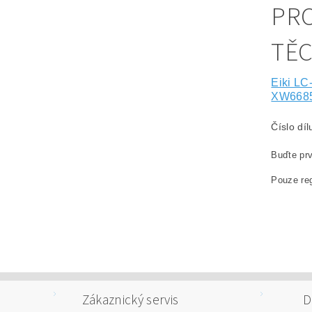
PRO
TĚ
Eiki L
XW668
Číslo dí
Buďte prv
Pouze reg
Zákaznický servis
D