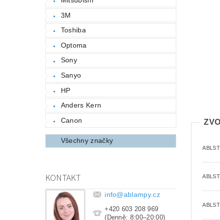
3M
Toshiba
Optoma
Sony
Sanyo
HP
Anders Kern
Canon
ZVO
Všechny značky
ABLST
KONTAKT
ABLST
info
@
ablampy.cz
ABLST
+420 603 208 969
(Denně: 8:00–20:00)