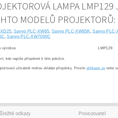
JEKTOROVÁ LAMPA LMP129 
CHTO MODELŮ PROJEKTORŮ:
C-XD25
,
Sanyo PLC-XW65
,
Sanyo PLC-XW65K
,
Sanyo PLC
5C
,
Sanyo PLC-XW7000C
lu výrobce
LMP129
ní, kdo napíše příspěvek k této položce.
istrovaní uživatelé mohou vkládat příspěvky. Prosím
přihlaste se
nebo 
ůležité odkazy
Provozovatel