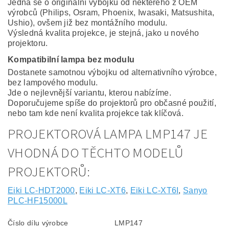
Jedná se o originální výbojku od některého z OEM
výrobců (Philips, Osram, Phoenix, Iwasaki, Matsushita,
Ushio), ovšem již bez montážního modulu.
Výsledná kvalita projekce, je stejná, jako u nového
projektoru.
Kompatibilní lampa bez modulu
Dostanete samotnou výbojku od alternativního výrobce,
bez lampového modulu.
Jde o nejlevnější variantu, kterou nabízíme.
Doporučujeme spíše do projektorů pro občasné použití,
nebo tam kde není kvalita projekce tak klíčová.
PROJEKTOROVÁ LAMPA LMP147 JE
VHODNÁ DO TĚCHTO MODELŮ
PROJEKTORŮ:
Eiki LC-HDT2000
,
Eiki LC-XT6
,
Eiki LC-XT6I
,
Sanyo
PLC-HF15000L
Číslo dílu výrobce
LMP147