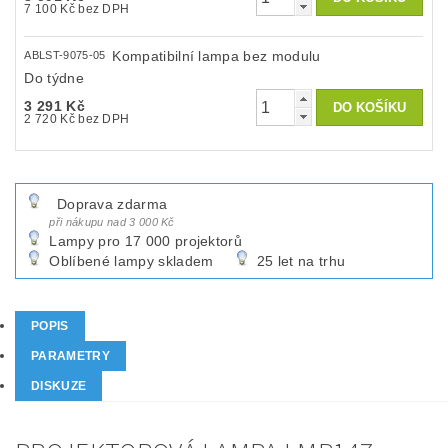
7 100 Kč bez DPH
Kompatibilní lampa bez modulu
ABLST-9075-05
Do týdne
3 291 Kč
2 720 Kč bez DPH
Doprava zdarma
při nákupu nad 3 000 Kč
Lampy pro 17 000 projektorů
Oblíbené lampy skladem
25 let na trhu
POPIS
PARAMETRY
DISKUZE