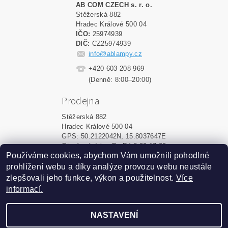
AB COM CZECH s. r. o.
Stěžerská 882
Hradec Králové 500 04
IČO:
25974939
DIČ:
CZ25974939
info@ablampy.cz
+420 603 208 969
(Denně: 8:00–20:00)
Prodejna
Stěžerská 882
Hradec Králové 500 04
GPS: 50.2122042N, 15.8037647E
Otevírací doba: Po-Pá 8:00-17:00
Používáme cookies, abychom Vám umožnili pohodlné
prohlížení webu a díky analýze provozu webu neustále
Upravit nastavení cookies
2026 ©
ablampy.cz
, všechna práva vyhrazena
zlepšovali jeho funkce, výkon a použitelnost.
Více
informací.
Vytvořil Shoptet
NASTAVENÍ
Podle zákona o evidenci tržeb
je prodávající povinen