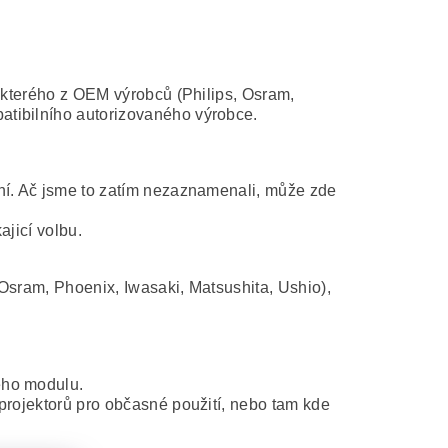
některého z OEM výrobců (Philips, Osram,
atibilního autorizovaného výrobce.
ní. Ač jsme to zatím nezaznamenali, může zde
ajicí volbu.
Osram, Phoenix, Iwasaki, Matsushita, Ushio),
ého modulu.
projektorů pro občasné použití, nebo tam kde