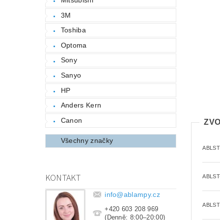
3M
Toshiba
Optoma
Sony
Sanyo
HP
Anders Kern
Canon
ZVO
Všechny značky
ABLST
KONTAKT
ABLST
info
@
ablampy.cz
ABLST
+420 603 208 969
(Denně: 8:00–20:00)