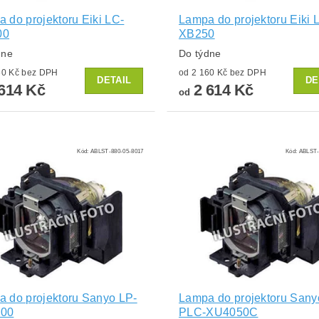
 do projektoru Eiki LC-
Lampa do projektoru Eiki 
00
XB250
dne
Do týdne
od 2 160 Kč bez DPH
od 2 160 Kč bez DPH
DETAIL
DE
614 Kč
2 614 Kč
od
Kód:
ABLST-880-05-8017
Kód:
ABLST-
 do projektoru Sanyo LP-
Lampa do projektoru Sany
00
PLC-XU4050C