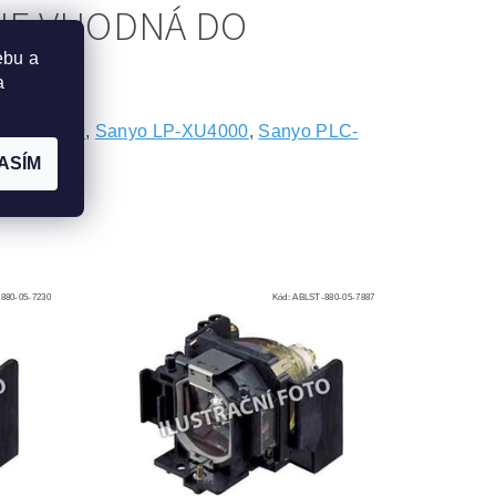
JE VHODNÁ DO
ebu a
a
LC-XU4000
,
Sanyo LP-XU4000
,
Sanyo PLC-
ASÍM
880-05-7230
Kód:
ABLST-880-05-7887