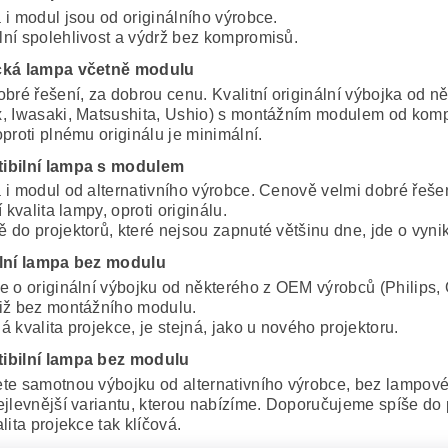
 i modul jsou od originálního výrobce.
ní spolehlivost a výdrž bez kompromisů.
cká lampa včetně modulu
obré řešení, za dobrou cenu. Kvalitní originální výbojka od 
, Iwasaki, Matsushita, Ushio) s montážním modulem od komp
proti plnému originálu je minimální.
ibilní lampa s modulem
 i modul od alternativního výrobce. Cenově velmi dobré řeše
í kvalita lampy, oproti originálu.
 do projektorů, které nejsou zapnuté většinu dne, jde o vynik
lní lampa bez modulu
e o originální výbojku od některého z OEM výrobců (Philips, 
iž bez montážního modulu.
 kvalita projekce, je stejná, jako u nového projektoru.
ibilní lampa bez modulu
te samotnou výbojku od alternativního výrobce, bez lampov
ejlevnější variantu, kterou nabízíme. Doporučujeme spíše do 
lita projekce tak klíčová.