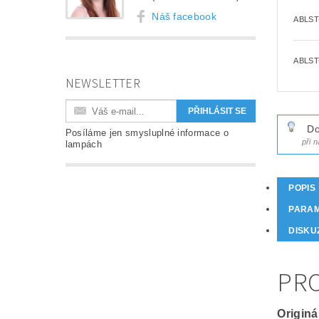
Náš facebook
ABLST
ABLST
NEWSLETTER
Do
Posíláme jen smysluplné informace o
při 
lampách
POPIS
PARA
DISKU
PRO
Originá