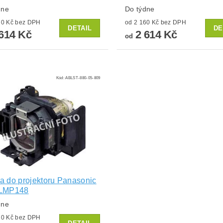
dne
Do týdne
od 2 160 Kč bez DPH
od 2 160 Kč bez DPH
DETAIL
DE
614 Kč
2 614 Kč
od
Kód:
ABLST-880-05-809
 do projektoru Panasonic
LMP148
dne
od 2 160 Kč bez DPH