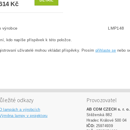
DETAIL
614 Kč
lu výrobce
LMP148
ní, kdo napíše příspěvek k této položce.
istrovaní uživatelé mohou vkládat příspěvky. Prosím
přihlaste se
nebo 
ůležité odkazy
Provozovatel
AB COM CZECH s. r. o.
O lampách a výrobcích
Stěžerská 882
Výměna lampy v projektoru
Hradec Králové 500 04
IČO:
25974939