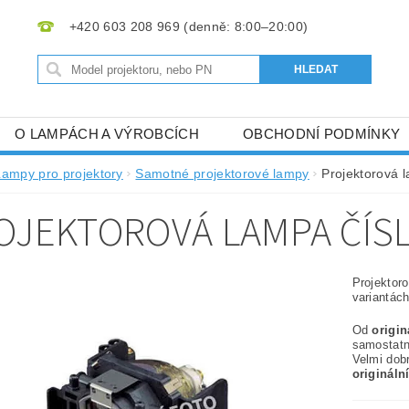
+420 603 208 969
O LAMPÁCH A VÝROBCÍCH
OBCHODNÍ PODMÍNKY
Lampy pro projektory
Samotné projektorové lampy
Projektorová 
OJEKTOROVÁ LAMPA ČÍS
Projektor
variantách
Od
origi
samostat
Velmi dob
origináln