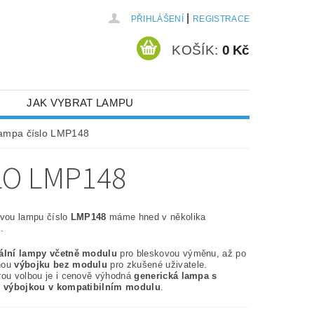
|
PŘIHLÁŠENÍ
REGISTRACE
KOŠÍK:
0 Kč
JAK VYBRAT LAMPU
lampa číslo LMP148
LO LMP148
ovou lampu číslo
LMP148
máme hned v několika
.
nální lampy včetně modulu
pro bleskovou výměnu, až po
nou
výbojku bez modulu
pro zkušené uživatele.
rou volbou je i cenově výhodná
generická lampa s
í výbojkou v kompatibilním modulu
.