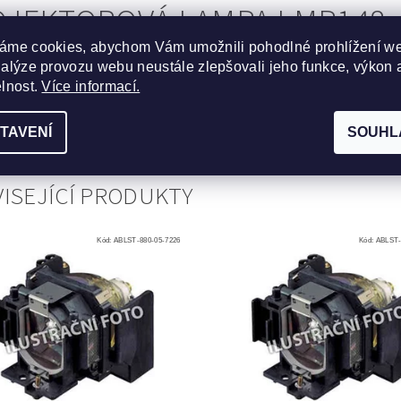
JEKTOROVÁ LAMPA LMP148 
áme cookies, abychom Vám umožnili pohodlné prohlížení w
CHTO MODELŮ PROJEKTORŮ:
nalýze provozu webu neustále zlepšovali jeho funkce, výkon 
elnost.
Více informací.
nic ET-SLMP148
,
Eiki LC-WB200
,
Eiki LC-XB250
,
Sanyo P
0C
,
Sanyo PLC-XU4010C
TAVENÍ
SOUHL
ISEJÍCÍ PRODUKTY
Kód:
ABLST-880-05-7226
Kód:
ABLST-