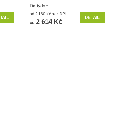
Do týdne
od 2 160 Kč bez DPH
TAIL
DETAIL
2 614 Kč
od