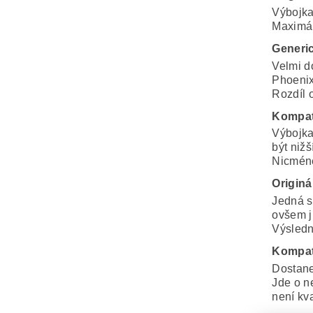
Výbojka
Maximál
Generi
Velmi d
Phoenix
Rozdíl o
Kompat
Výbojka
být nižš
Nicméně
Originá
Jedná s
ovšem j
Výsledná
Kompat
Dostane
Jde o n
není kva