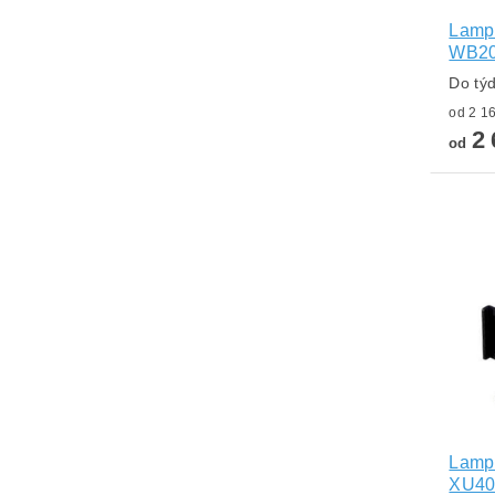
Lampa
WB2
Do tý
2 
od
Lampa
XU40