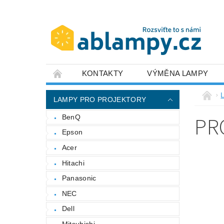
KONTAKTY
VÝMĚNA LAMPY
LAMPY PRO PROJEKTORY
PR
BenQ
Epson
Acer
Hitachi
Panasonic
NEC
Dell
Mitsubishi