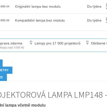
Originální lampa bez modulu
Do týdne
-880-04
Kompatibilní lampa bez modulu
Do týdne
-880-05
prava zdarma
Lampy pro 17 000 projektorů
Oblíbené 
nákupu nad 3 000 Kč
METRY
ZE
JEKTOROVÁ LAMPA LMP148 -
lní lampa včetně modulu