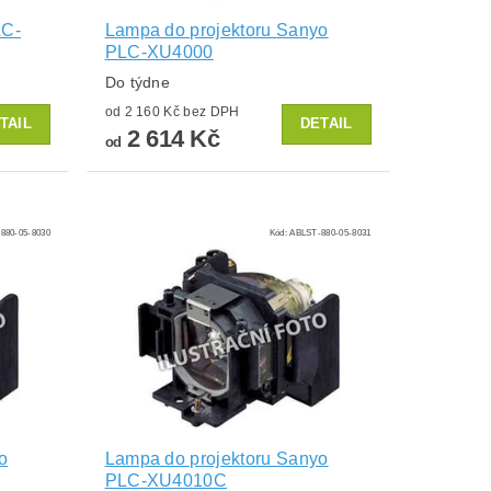
LC-
Lampa do projektoru Sanyo
PLC-XU4000
Do týdne
od 2 160 Kč bez DPH
TAIL
DETAIL
2 614 Kč
od
880-05-8030
Kód:
ABLST-880-05-8031
o
Lampa do projektoru Sanyo
PLC-XU4010C