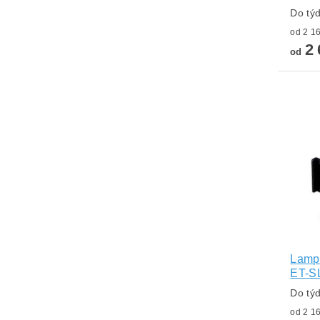
Do tý
2 
od
Lampa
ET-S
Do tý