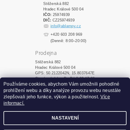
Stěžerská 882
Hradec Králové 500 04
IČO:
25974939
DIČ:
CZ25974939
info@ablampy.cz
+420 603 208 969
(Denně: 8:00–20:00)
Prodejna
Stěžerská 882
Hradec Králové 500 04
GPS: 50.2122042N, 15.8037647E
Otevírací doba: Po-Pá 8:00-17:00
Používáme cookies, abychom Vám umožnili pohodlné
prohlížení webu a díky analýze provozu webu neustále
Upravit nastavení cookies
2026 ©
ablampy.cz
, všechna práva vyhrazena
zlepšovali jeho funkce, výkon a použitelnost.
Více
informací.
Vytvořil Shoptet
NASTAVENÍ
Podle zákona o evidenci tržeb
je prodávající povinen
vystavit kupujícímu účtenku.