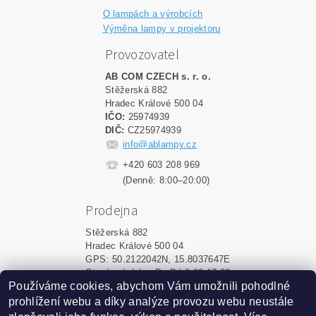
O lampách a výrobcích
Výměna lampy v projektoru
Provozovatel
AB COM CZECH s. r. o.
Stěžerská 882
Hradec Králové 500 04
IČO:
25974939
DIČ:
CZ25974939
info@ablampy.cz
+420 603 208 969
(Denně: 8:00–20:00)
Prodejna
Stěžerská 882
Hradec Králové 500 04
GPS: 50.2122042N, 15.8037647E
Otevírací doba: Po-Pá 8:00-17:00
Používáme cookies, abychom Vám umožnili pohodlné
prohlížení webu a díky analýze provozu webu neustále
Upravit nastavení cookies
2026 ©
ablampy.cz
, všechna práva vyhrazena