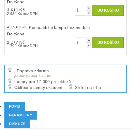
Do týdne
3 611 Kč
2 984 Kč bez DPH
Kompatibilní lampa bez modulu
ABLST-38-05
Do týdne
2 177 Kč
1 799 Kč bez DPH
Doprava zdarma
při nákupu nad 3 000 Kč
Lampy pro 17 000 projektorů
Oblíbené lampy skladem
25 let na trhu
POPIS
PARAMETRY
DISKUZE