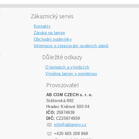
Zákaznický servis
Kontakty
Záruka na lampy
Obchodní podmínky
Informace o zpracování osobních údajů
Důležité odkazy
O lampách a výrobcích
Výměna lampy v projektoru
Provozovatel
AB COM CZECH s. r. o.
Stěžerská 882
Hradec Králové 500 04
IČO:
25974939
DIČ:
CZ25974939
info@ablampy.cz
+420 603 208 969