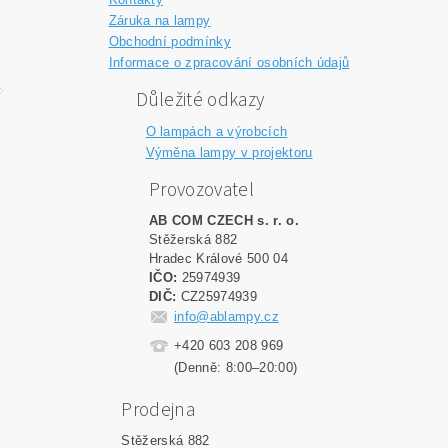
Záruka na lampy
Obchodní podmínky
Informace o zpracování osobních údajů
Důležité odkazy
O lampách a výrobcích
Výměna lampy v projektoru
Provozovatel
AB COM CZECH s. r. o.
Stěžerská 882
Hradec Králové 500 04
IČO:
25974939
DIČ:
CZ25974939
info@ablampy.cz
+420 603 208 969
(Denně: 8:00–20:00)
Prodejna
Stěžerská 882