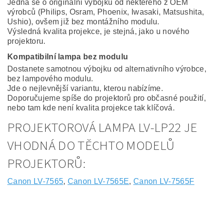
Jedná se o originální výbojku od některého z OEM
výrobců (Philips, Osram, Phoenix, Iwasaki, Matsushita,
Ushio), ovšem již bez montážního modulu.
Výsledná kvalita projekce, je stejná, jako u nového
projektoru.
Kompatibilní lampa bez modulu
Dostanete samotnou výbojku od alternativního výrobce,
bez lampového modulu.
Jde o nejlevnější variantu, kterou nabízíme.
Doporučujeme spíše do projektorů pro občasné použití,
nebo tam kde není kvalita projekce tak klíčová.
PROJEKTOROVÁ LAMPA LV-LP22 JE
VHODNÁ DO TĚCHTO MODELŮ
PROJEKTORŮ:
Canon LV-7565
,
Canon LV-7565E
,
Canon LV-7565F